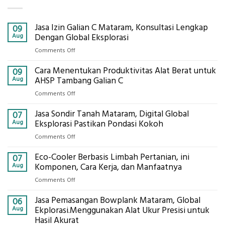
Jasa Izin Galian C Mataram, Konsultasi Lengkap
09
Aug
Dengan Global Eksplorasi
on
Comments Off
Jasa
Cara Menentukan Produktivitas Alat Berat untuk
Izin
09
Galian
Aug
AHSP Tambang Galian C
C
on
Comments Off
Mataram,
Cara
Konsultasi
Jasa Sondir Tanah Mataram, Digital Global
Menentukan
07
Lengkap
Produktivitas
Aug
Eksplorasi Pastikan Pondasi Kokoh
Dengan
Alat
Global
on
Comments Off
Berat
Eksplorasi
Jasa
untuk
Eco-Cooler Berbasis Limbah Pertanian, ini
Sondir
07
AHSP
Tanah
Aug
Komponen, Cara Kerja, dan Manfaatnya
Tambang
Mataram,
Galian
on
Comments Off
Digital
C
Eco-
Global
Jasa Pemasangan Bowplank Mataram, Global
Cooler
06
Eksplorasi
Berbasis
Aug
Ekplorasi.Menggunakan Alat Ukur Presisi untuk
Pastikan
Limbah
Hasil Akurat
Pondasi