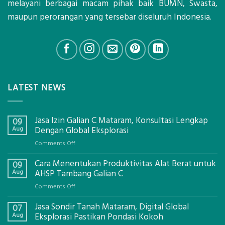
melayani berbagai macam pihak baik BUMN, Swasta,
maupun perorangan yang tersebar diseluruh Indonesia.
LATEST NEWS
Jasa Izin Galian C Mataram, Konsultasi Lengkap
09
Aug
Dengan Global Eksplorasi
on
Comments Off
Jasa
Cara Menentukan Produktivitas Alat Berat untuk
Izin
09
Galian
Aug
AHSP Tambang Galian C
C
on
Comments Off
Mataram,
Cara
Konsultasi
Jasa Sondir Tanah Mataram, Digital Global
Menentukan
07
Lengkap
Produktivitas
Aug
Eksplorasi Pastikan Pondasi Kokoh
Dengan
Alat