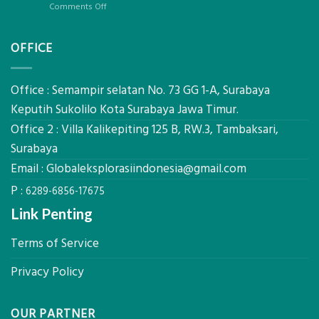
Global
on
Comments Off
Berat
Eksplorasi
Jasa
untuk
Sondir
AHSP
OFFICE
Tanah
Tambang
Mataram,
Galian
Digital
C
Global
Office : Semampir selatan No. 73 GG 1-A, Surabaya
Eksplorasi
Keputih Sukolilo Kota Surabaya Jawa Timur.
Pastikan
Office 2 : Villa Kalikepiting 125 B, RW.3, Tambaksari,
Pondasi
Kokoh
Surabaya
Email :
Globaleksplorasiindonesia@gmail.com
P :
6289-6856-17675
Link Penting
Terms of Service
Privacy Policy
OUR PARTNER