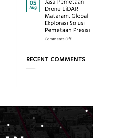
Jasa Pemetaan
Harga
05
Hasil
Aug
Drone LiDAR
Panel
Akurat
Mataram, Global
Bambu
Ekplorasi Solusi
Bio-
PCM
Pemetaan Presisi
di
on
Comments Off
2026,
Jasa
ini
Pemetaan
Estimasi
RECENT COMMENTS
Drone
Biaya
LiDAR
Per
Mataram,
m²
Global
untuk
Ekplorasi
Rumah
Solusi
Sejuk
Pemetaan
Tanpa
Presisi
AC