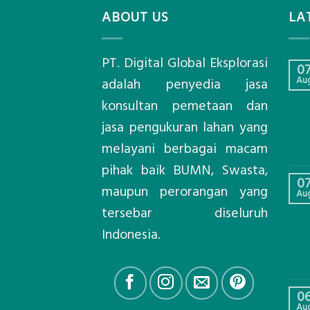
ABOUT US
LA
PT. Digital Global Eksplorasi
0
Au
adalah penyedia jasa
konsultan pemetaan dan
jasa pengukuran lahan yang
melayani berbagai macam
pihak baik BUMN, Swasta,
0
maupun perorangan yang
Au
tersebar diseluruh
Indonesia.
0
Au