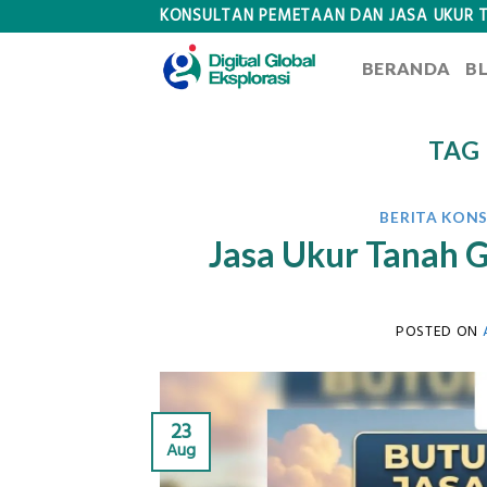
Skip
KONSULTAN PEMETAAN DAN JASA UKUR 
to
BERANDA
B
content
TAG
BERITA KON
Jasa Ukur Tanah G
POSTED ON
23
Aug