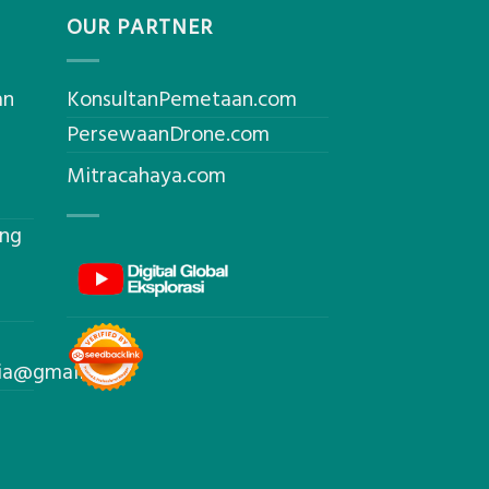
OUR PARTNER
an
KonsultanPemetaan.com
PersewaanDrone.com
Mitracahaya.com
ing
sia@gmail.com