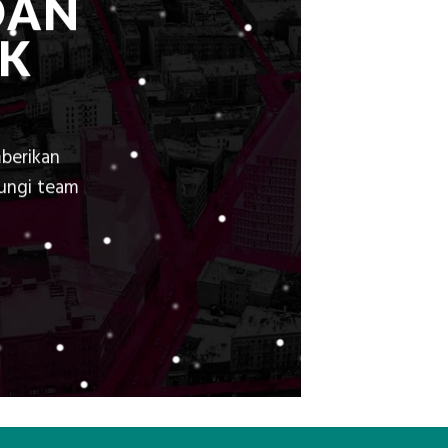
DAN
K
berikan
bungi team