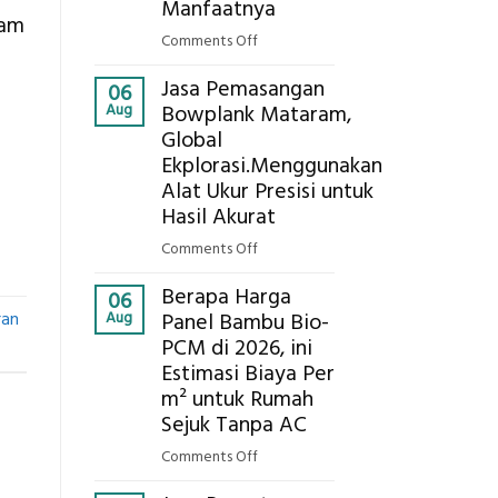
Eksplorasi
Manfaatnya
lam
Pastikan
on
Comments Off
Pondasi
Eco-
Kokoh
Jasa Pemasangan
Cooler
06
Aug
Bowplank Mataram,
Berbasis
Global
Limbah
Ekplorasi.Menggunakan
Pertanian,
ini
Alat Ukur Presisi untuk
Komponen,
Hasil Akurat
Cara
on
Comments Off
Kerja,
Jasa
dan
Berapa Harga
Pemasangan
06
Manfaatnya
Aug
ran
Panel Bambu Bio-
Bowplank
PCM di 2026, ini
Mataram,
Estimasi Biaya Per
Global
Ekplorasi.Menggunakan
m² untuk Rumah
Alat
Sejuk Tanpa AC
Ukur
on
Comments Off
Presisi
Berapa
untuk