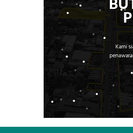
BU
Kami s
penawaran