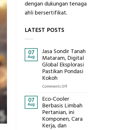
dengan dukungan tenaga
ahli bersertifikat.
LATEST POSTS
Jasa Sondir Tanah
07
Aug
Mataram, Digital
Global Eksplorasi
Pastikan Pondasi
Kokoh
on
Comments Off
Jasa
Eco-Cooler
Sondir
07
Aug
Berbasis Limbah
Tanah
Pertanian, ini
Mataram,
Komponen, Cara
Digital
Global
Kerja, dan