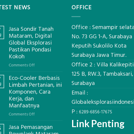
TEST NEWS
OFFICE
Office : Semampir selat
Jasa Sondir Tanah
7
g
Mataram, Digital
No. 73 GG 1-A, Surabaya
Global Eksplorasi
Keputih Sukolilo Kota
Pastikan Pondasi
Surabaya Jawa Timur.
Kokoh
Office 2 : Villa Kalikepit
on
Comments Off
Jasa
125 B, RW.3, Tambaksari,
Eco-Cooler Berbasis
Sondir
7
Surabaya
g
Limbah Pertanian, ini
Tanah
Komponen, Cara
Mataram,
Email :
Kerja, dan
Digital
Globaleksplorasiindone
Global
Manfaatnya
P :
Eksplorasi
6289-6856-17675
on
Comments Off
Pastikan
Eco-
Link Penting
Pondasi
Jasa Pemasangan
Cooler
6
Kokoh
g
Berbasis