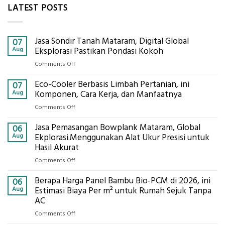
LATEST POSTS
Jasa Sondir Tanah Mataram, Digital Global
07
Aug
Eksplorasi Pastikan Pondasi Kokoh
on
Comments Off
Jasa
Eco-Cooler Berbasis Limbah Pertanian, ini
Sondir
07
Tanah
Aug
Komponen, Cara Kerja, dan Manfaatnya
Mataram,
on
Comments Off
Digital
Eco-
Global
Jasa Pemasangan Bowplank Mataram, Global
Cooler
06
Eksplorasi
Berbasis
Aug
Ekplorasi.Menggunakan Alat Ukur Presisi untuk
Pastikan
Limbah
Hasil Akurat
Pondasi
Pertanian,
Kokoh
on
Comments Off
ini
Jasa
Komponen,
Berapa Harga Panel Bambu Bio-PCM di 2026, ini
Pemasangan
06
Cara
Bowplank
Aug
Estimasi Biaya Per m² untuk Rumah Sejuk Tanpa
Kerja,
Mataram,
AC
dan
Global
Manfaatnya
on
Comments Off
Ekplorasi.Menggunakan
Berapa