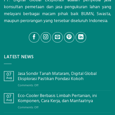
konsultan pemetaan dan jasa pengukuran lahan yang
melayani berbagai macam pihak baik BUMN, Swasta,
maupun perorangan yang tersebar diseluruh Indonesia.
LATEST NEWS
Jasa Sondir Tanah Mataram, Digital Global
07
Aug
Eksplorasi Pastikan Pondasi Kokoh
on
Comments Off
Jasa
Eco-Cooler Berbasis Limbah Pertanian, ini
Sondir
07
Tanah
Aug
Komponen, Cara Kerja, dan Manfaatnya
Mataram,
on
Comments Off
Digital
Eco-
Global