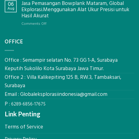
Jasa Pemasangan Bowplank Mataram, Global
Cooler
06
Eksplorasi
Berbasis
Aug
Ekplorasi.Menggunakan Alat Ukur Presisi untuk
Pastikan
Limbah
Hasil Akurat
Pondasi
Pertanian,
Kokoh
on
Comments Off
ini
Jasa
Komponen,
Pemasangan
Cara
OFFICE
Bowplank
Kerja,
Mataram,
dan
Global
Manfaatnya
Ekplorasi.Menggunakan
Office : Semampir selatan No. 73 GG 1-A, Surabaya
Alat
Keputih Sukolilo Kota Surabaya Jawa Timur.
Ukur
Office 2 : Villa Kalikepiting 125 B, RW.3, Tambaksari,
Presisi
untuk
Surabaya
Hasil
Email :
Globaleksplorasiindonesia@gmail.com
Akurat
P :
6289-6856-17675
Link Penting
Terms of Service