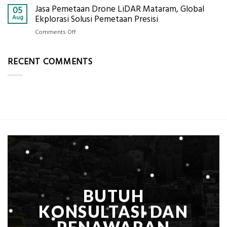
Alat
Jasa Pemetaan Drone LiDAR Mataram, Global
Harga
05
Ukur
Panel
Aug
Ekplorasi Solusi Pemetaan Presisi
Presisi
Bambu
untuk
on
Comments Off
Bio-
Hasil
Jasa
PCM
Akurat
Pemetaan
di
RECENT COMMENTS
Drone
2026,
LiDAR
ini
Mataram,
Estimasi
Global
Biaya
Ekplorasi
Per
Solusi
m²
Pemetaan
untuk
Presisi
Rumah
Sejuk
Tanpa
AC
BUTUH
KONSULTASI DAN