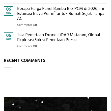
ini
Jasa
Komponen,
Berapa Harga Panel Bambu Bio-PCM di 2026, ini
Pemasangan
06
Cara
Bowplank
Aug
Estimasi Biaya Per m² untuk Rumah Sejuk Tanpa
Kerja,
Mataram,
AC
dan
Global
Manfaatnya
on
Comments Off
Ekplorasi.Menggunakan
Berapa
Alat
Jasa Pemetaan Drone LiDAR Mataram, Global
Harga
05
Ukur
Panel
Aug
Ekplorasi Solusi Pemetaan Presisi
Presisi
Bambu
untuk
on
Comments Off
Bio-
Hasil
Jasa
PCM
Akurat
Pemetaan
di
RECENT COMMENTS
Drone
2026,
LiDAR
ini
Mataram,
Estimasi
Global
Biaya
Ekplorasi
Per
Solusi
m²
Pemetaan
untuk
Presisi
Rumah
Sejuk
Tanpa
AC