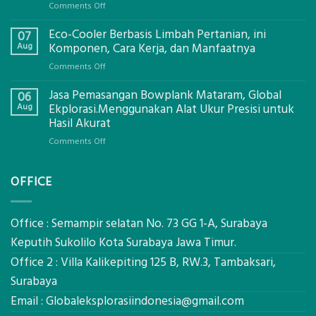
on
Comments Off
Jasa
Eco-Cooler Berbasis Limbah Pertanian, ini
Sondir
07
Tanah
Aug
Komponen, Cara Kerja, dan Manfaatnya
Mataram,
on
Comments Off
Digital
Eco-
Global
Jasa Pemasangan Bowplank Mataram, Global
Cooler
06
Eksplorasi
Berbasis
Aug
Ekplorasi.Menggunakan Alat Ukur Presisi untuk
Pastikan
Limbah
Hasil Akurat
Pondasi
Pertanian,
Kokoh
on
Comments Off
ini
Jasa
Komponen,
Pemasangan
Cara
OFFICE
Bowplank
Kerja,
Mataram,
dan
Global
Manfaatnya
Ekplorasi.Menggunakan
Office : Semampir selatan No. 73 GG 1-A, Surabaya
Alat
Keputih Sukolilo Kota Surabaya Jawa Timur.
Ukur
Office 2 : Villa Kalikepiting 125 B, RW.3, Tambaksari,
Presisi
untuk
Surabaya
Hasil
Email :
Globaleksplorasiindonesia@gmail.com
Akurat