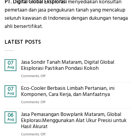
PT. Digital Global Eksplorasi
menyediakan konsultan
pemetaan dan jasa pengukuran tanah yang mencakup
seluruh kawasan di Indonesia dengan dukungan tenaga
ahli bersertifikat.
LATEST POSTS
Jasa Sondir Tanah Mataram, Digital Global
07
Aug
Eksplorasi Pastikan Pondasi Kokoh
on
Comments Off
Jasa
Eco-Cooler Berbasis Limbah Pertanian, ini
Sondir
07
Tanah
Aug
Komponen, Cara Kerja, dan Manfaatnya
Mataram,
on
Comments Off
Digital
Eco-
Global
Jasa Pemasangan Bowplank Mataram, Global
Cooler
06
Eksplorasi
Berbasis
Aug
Ekplorasi.Menggunakan Alat Ukur Presisi untuk
Pastikan
Limbah
Hasil Akurat
Pondasi
Pertanian,
Kokoh
on
Comments Off