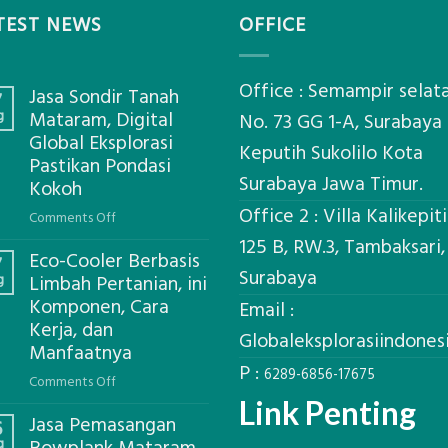
TEST NEWS
OFFICE
Office : Semampir selat
Jasa Sondir Tanah
7
g
Mataram, Digital
No. 73 GG 1-A, Surabaya
Global Eksplorasi
Keputih Sukolilo Kota
Pastikan Pondasi
Surabaya Jawa Timur.
Kokoh
Office 2 : Villa Kalikepit
on
Comments Off
Jasa
125 B, RW.3, Tambaksari,
Eco-Cooler Berbasis
Sondir
7
Surabaya
g
Limbah Pertanian, ini
Tanah
Komponen, Cara
Mataram,
Email :
Kerja, dan
Digital
Globaleksplorasiindone
Global
Manfaatnya
P :
Eksplorasi
6289-6856-17675
on
Comments Off
Pastikan
Eco-
Link Penting
Pondasi
Jasa Pemasangan
Cooler
6
Kokoh
g
Berbasis