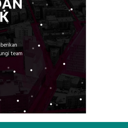
DAN
K
berikan
bungi team