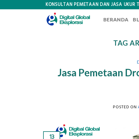
Skip
KONSULTAN PEMETAAN DAN JASA UKUR 
to
BERANDA
B
content
TAG A
Jasa Pemetaan Dro
POSTED ON
13