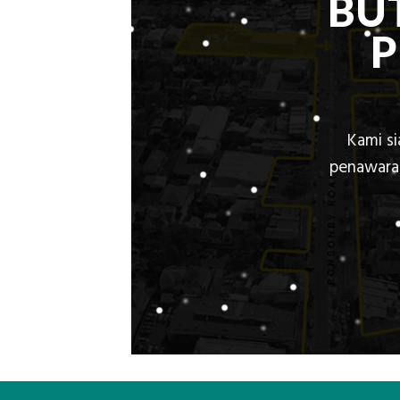
BU
Kami s
penawaran