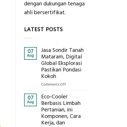
dengan dukungan tenaga
ahli bersertifikat.
LATEST POSTS
Jasa Sondir Tanah
07
Aug
Mataram, Digital
Global Eksplorasi
Pastikan Pondasi
Kokoh
on
Comments Off
Jasa
Eco-Cooler
Sondir
07
Aug
Berbasis Limbah
Tanah
Pertanian, ini
Mataram,
Komponen, Cara
Digital
Global
Kerja, dan