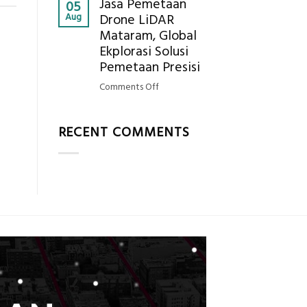
Jasa Pemetaan
Harga
05
Hasil
Aug
Drone LiDAR
Panel
Akurat
Mataram, Global
Bambu
Ekplorasi Solusi
Bio-
PCM
Pemetaan Presisi
di
on
Comments Off
2026,
Jasa
ini
Pemetaan
Estimasi
RECENT COMMENTS
Drone
Biaya
LiDAR
Per
Mataram,
m²
Global
untuk
Ekplorasi
Rumah
Solusi
Sejuk
Pemetaan
Tanpa
Presisi
AC