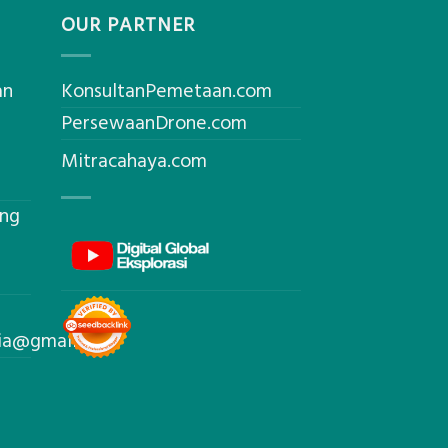
OUR PARTNER
an
KonsultanPemetaan.com
PersewaanDrone.com
Mitracahaya.com
ing
sia@gmail.com