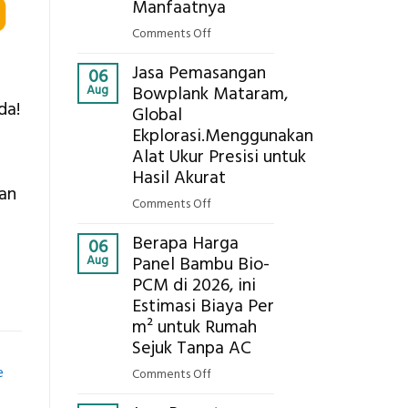
Eksplorasi
Manfaatnya
Pastikan
on
Comments Off
Pondasi
Eco-
Kokoh
Jasa Pemasangan
Cooler
06
Aug
Bowplank Mataram,
Berbasis
da!
Global
Limbah
Ekplorasi.Menggunakan
Pertanian,
ini
Alat Ukur Presisi untuk
Komponen,
Hasil Akurat
dan
Cara
on
Comments Off
Kerja,
Jasa
dan
Berapa Harga
Pemasangan
06
Manfaatnya
Aug
Panel Bambu Bio-
Bowplank
PCM di 2026, ini
Mataram,
Estimasi Biaya Per
Global
Ekplorasi.Menggunakan
m² untuk Rumah
Alat
Sejuk Tanpa AC
Ukur
e
on
Comments Off
Presisi
Berapa
untuk