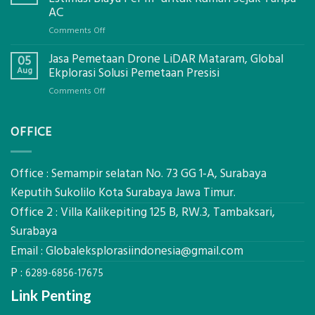
Mataram,
AC
Global
on
Comments Off
Ekplorasi.Menggunakan
Berapa
Alat
Jasa Pemetaan Drone LiDAR Mataram, Global
Harga
05
Ukur
Panel
Aug
Ekplorasi Solusi Pemetaan Presisi
Presisi
Bambu
untuk
on
Comments Off
Bio-
Hasil
Jasa
PCM
Akurat
Pemetaan
di
OFFICE
Drone
2026,
LiDAR
ini
Mataram,
Estimasi
Global
Office : Semampir selatan No. 73 GG 1-A, Surabaya
Biaya
Ekplorasi
Keputih Sukolilo Kota Surabaya Jawa Timur.
Per
Solusi
m²
Office 2 : Villa Kalikepiting 125 B, RW.3, Tambaksari,
Pemetaan
untuk
Presisi
Surabaya
Rumah
Sejuk
Email :
Globaleksplorasiindonesia@gmail.com
Tanpa
P :
AC
6289-6856-17675
Link Penting