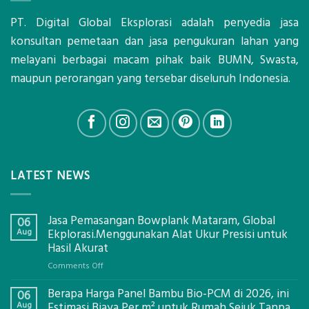
PT. Digital Global Eksplorasi adalah penyedia jasa
konsultan pemetaan dan jasa pengukuran lahan yang
melayani berbagai macam pihak baik BUMN, Swasta,
maupun perorangan yang tersebar diseluruh Indonesia.
LATEST NEWS
Jasa Pemasangan Bowplank Mataram, Global
06
Aug
Ekplorasi.Menggunakan Alat Ukur Presisi untuk
Hasil Akurat
on
Comments Off
Jasa
Berapa Harga Panel Bambu Bio-PCM di 2026, ini
Pemasangan
06
Bowplank
Aug
Estimasi Biaya Per m² untuk Rumah Sejuk Tanpa