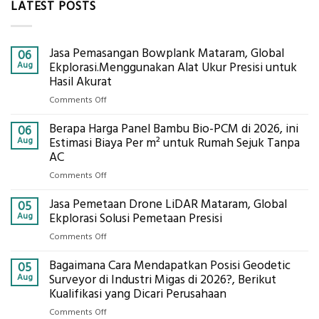
LATEST POSTS
Jasa Pemasangan Bowplank Mataram, Global
06
Aug
Ekplorasi.Menggunakan Alat Ukur Presisi untuk
Hasil Akurat
on
Comments Off
Jasa
Berapa Harga Panel Bambu Bio-PCM di 2026, ini
Pemasangan
06
Bowplank
Aug
Estimasi Biaya Per m² untuk Rumah Sejuk Tanpa
Mataram,
AC
Global
on
Comments Off
Ekplorasi.Menggunakan
Berapa
Alat
Jasa Pemetaan Drone LiDAR Mataram, Global
Harga
05
Ukur
Panel
Aug
Ekplorasi Solusi Pemetaan Presisi
Presisi
Bambu
untuk
on
Comments Off
Bio-
Hasil
Jasa
PCM
Akurat
Bagaimana Cara Mendapatkan Posisi Geodetic
Pemetaan
05
di
Drone
Aug
Surveyor di Industri Migas di 2026?, Berikut
2026,
LiDAR
Kualifikasi yang Dicari Perusahaan
ini
Mataram,
Estimasi
on
Comments Off
Global