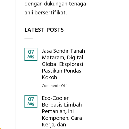
dengan dukungan tenaga
ahli bersertifikat.
LATEST POSTS
Jasa Sondir Tanah
07
Aug
Mataram, Digital
Global Eksplorasi
Pastikan Pondasi
Kokoh
on
Comments Off
Jasa
Eco-Cooler
Sondir
07
Aug
Berbasis Limbah
Tanah
Pertanian, ini
Mataram,
Komponen, Cara
Digital
Global
Kerja, dan