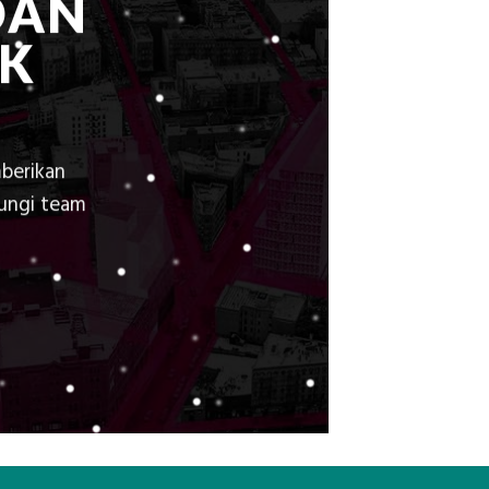
DAN
K
berikan
bungi team