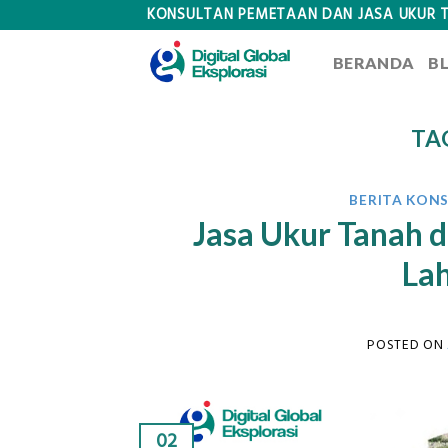
Skip
KONSULTAN PEMETAAN DAN JASA UKUR 
to
BERANDA
B
content
TA
BERITA KON
Jasa Ukur Tanah 
La
POSTED ON
02