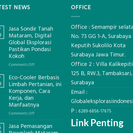
TEST NEWS
OFFICE
Office : Semampir selat
Jasa Sondir Tanah
7
g
Mataram, Digital
No. 73 GG 1-A, Surabaya
Global Eksplorasi
Keputih Sukolilo Kota
Pastikan Pondasi
Surabaya Jawa Timur.
Kokoh
Office 2 : Villa Kalikepit
on
Comments Off
Jasa
125 B, RW.3, Tambaksari,
Eco-Cooler Berbasis
Sondir
7
Surabaya
g
Limbah Pertanian, ini
Tanah
Komponen, Cara
Mataram,
Email :
Kerja, dan
Digital
Globaleksplorasiindone
Global
Manfaatnya
P :
Eksplorasi
6289-6856-17675
on
Comments Off
Pastikan
Eco-
Link Penting
Pondasi
Jasa Pemasangan
Cooler
6
Kokoh
g
Berbasis