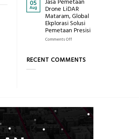
Jasa Pemetaan
Harga
05
Hasil
Aug
Drone LiDAR
Panel
Akurat
Mataram, Global
Bambu
Ekplorasi Solusi
Bio-
PCM
Pemetaan Presisi
di
on
Comments Off
2026,
Jasa
ini
Pemetaan
Estimasi
RECENT COMMENTS
Drone
Biaya
LiDAR
Per
Mataram,
m²
Global
untuk
Ekplorasi
Rumah
Solusi
Sejuk
Pemetaan
Tanpa
Presisi
AC