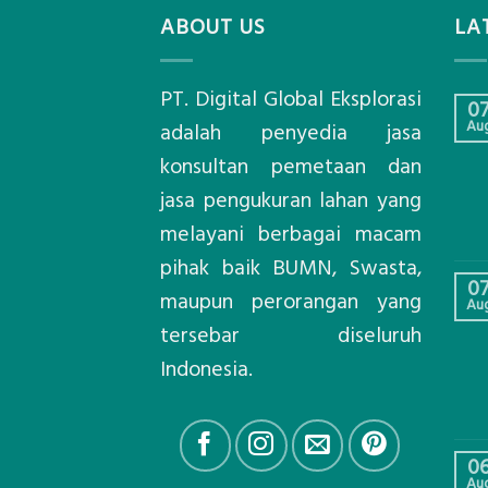
ABOUT US
LA
PT. Digital Global Eksplorasi
0
Au
adalah penyedia jasa
konsultan pemetaan dan
jasa pengukuran lahan yang
melayani berbagai macam
pihak baik BUMN, Swasta,
0
maupun perorangan yang
Au
tersebar diseluruh
Indonesia.
0
Au