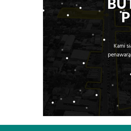
BU
Kami s
penawaran