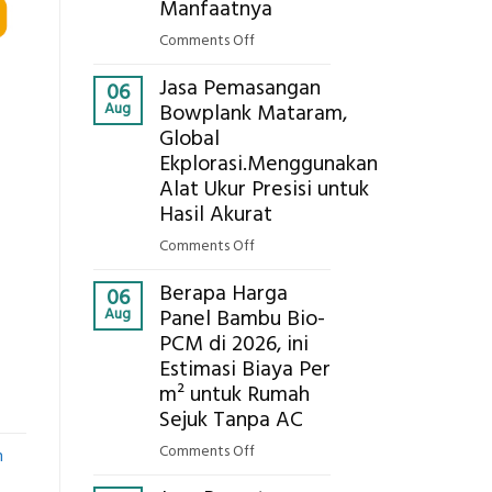
Eksplorasi
Manfaatnya
Pastikan
on
Comments Off
Pondasi
Eco-
Kokoh
Jasa Pemasangan
Cooler
06
Aug
Bowplank Mataram,
Berbasis
Global
Limbah
Ekplorasi.Menggunakan
Pertanian,
ini
Alat Ukur Presisi untuk
Komponen,
Hasil Akurat
Cara
on
Comments Off
Kerja,
Jasa
dan
Berapa Harga
Pemasangan
06
Manfaatnya
Aug
Panel Bambu Bio-
Bowplank
PCM di 2026, ini
Mataram,
Estimasi Biaya Per
Global
Ekplorasi.Menggunakan
m² untuk Rumah
Alat
Sejuk Tanpa AC
Ukur
on
Comments Off
h
Presisi
Berapa
untuk