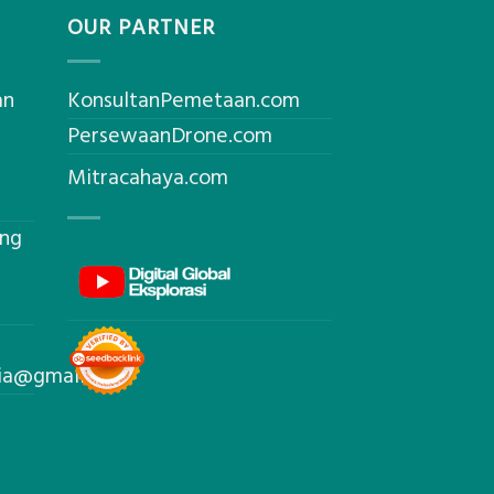
OUR PARTNER
an
KonsultanPemetaan.com
PersewaanDrone.com
Mitracahaya.com
ing
sia@gmail.com