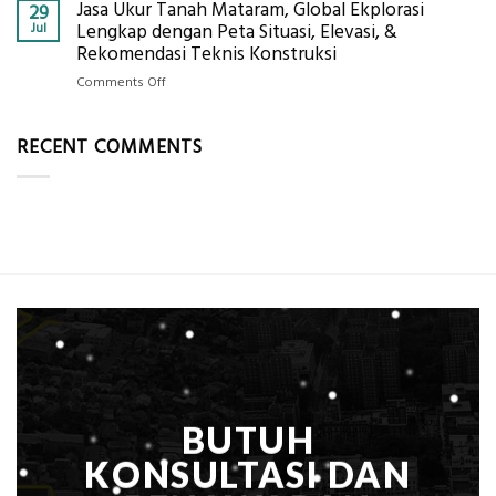
Per
Jasa Ukur Tanah Mataram, Global Ekplorasi
Cara
29
Solusi
m²
Mendapatkan
Jul
Lengkap dengan Peta Situasi, Elevasi, &
Pemetaan
untuk
Posisi
Rekomendasi Teknis Konstruksi
Presisi
Rumah
Geodetic
on
Comments Off
Sejuk
Surveyor
Jasa
Tanpa
di
Ukur
AC
Industri
RECENT COMMENTS
Tanah
Migas
Mataram,
di
Global
2026?,
Ekplorasi
Berikut
Lengkap
Kualifikasi
dengan
yang
Peta
Dicari
Situasi,
Perusahaan
Elevasi,
&
Rekomendasi
Teknis
Konstruksi
BUTUH
KONSULTASI DAN