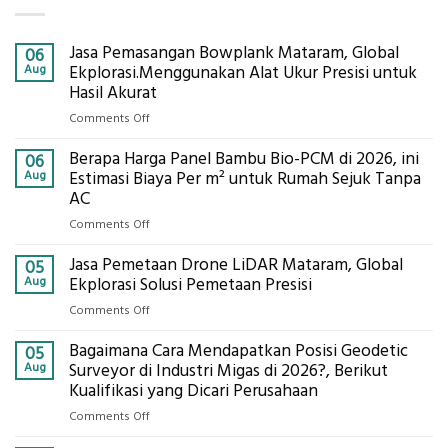
Jasa Pemasangan Bowplank Mataram, Global
06
Aug
Ekplorasi.Menggunakan Alat Ukur Presisi untuk
Hasil Akurat
on
Comments Off
Jasa
Berapa Harga Panel Bambu Bio-PCM di 2026, ini
Pemasangan
06
Bowplank
Aug
Estimasi Biaya Per m² untuk Rumah Sejuk Tanpa
Mataram,
AC
Global
on
Comments Off
Ekplorasi.Menggunakan
Berapa
Alat
Jasa Pemetaan Drone LiDAR Mataram, Global
Harga
05
Ukur
Panel
Aug
Ekplorasi Solusi Pemetaan Presisi
Presisi
Bambu
untuk
on
Comments Off
Bio-
Hasil
Jasa
PCM
Akurat
Bagaimana Cara Mendapatkan Posisi Geodetic
Pemetaan
05
di
Drone
Aug
Surveyor di Industri Migas di 2026?, Berikut
2026,
LiDAR
Kualifikasi yang Dicari Perusahaan
ini
Mataram,
Estimasi
on
Comments Off
Global
Biaya
Bagaimana
Ekplorasi