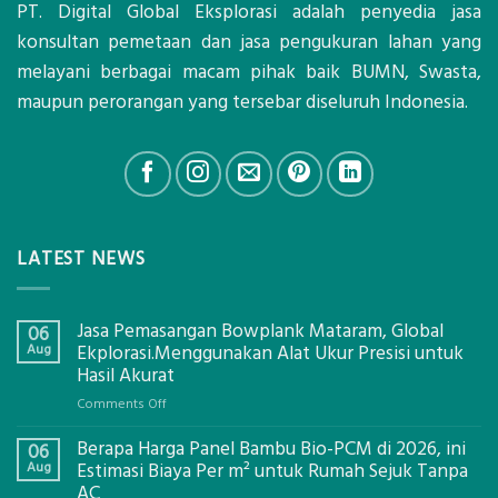
PT. Digital Global Eksplorasi adalah penyedia jasa
konsultan pemetaan dan jasa pengukuran lahan yang
melayani berbagai macam pihak baik BUMN, Swasta,
maupun perorangan yang tersebar diseluruh Indonesia.
LATEST NEWS
Jasa Pemasangan Bowplank Mataram, Global
06
Aug
Ekplorasi.Menggunakan Alat Ukur Presisi untuk
Hasil Akurat
on
Comments Off
Jasa
Berapa Harga Panel Bambu Bio-PCM di 2026, ini
Pemasangan
06
Bowplank
Aug
Estimasi Biaya Per m² untuk Rumah Sejuk Tanpa
Mataram,
AC