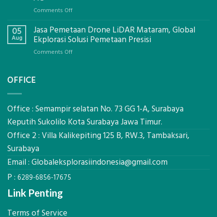
Global
on
Comments Off
Ekplorasi.Menggunakan
Berapa
Alat
Jasa Pemetaan Drone LiDAR Mataram, Global
Harga
05
Ukur
Panel
Aug
Ekplorasi Solusi Pemetaan Presisi
Presisi
Bambu
untuk
on
Comments Off
Bio-
Hasil
Jasa
PCM
Akurat
Pemetaan
di
OFFICE
Drone
2026,
LiDAR
ini
Mataram,
Estimasi
Global
Office : Semampir selatan No. 73 GG 1-A, Surabaya
Biaya
Ekplorasi
Keputih Sukolilo Kota Surabaya Jawa Timur.
Per
Solusi
m²
Office 2 : Villa Kalikepiting 125 B, RW.3, Tambaksari,
Pemetaan
untuk
Presisi
Surabaya
Rumah
Sejuk
Email :
Globaleksplorasiindonesia@gmail.com
Tanpa
P :
AC
6289-6856-17675
Link Penting
Terms of Service