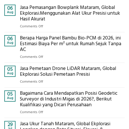
Jasa Pemasangan Bowplank Mataram, Global
06
Aug
Ekplorasi.Menggunakan Alat Ukur Presisi untuk
Hasil Akurat
on
Comments Off
Jasa
Berapa Harga Panel Bambu Bio-PCM di 2026, ini
Pemasangan
06
Bowplank
Aug
Estimasi Biaya Per m² untuk Rumah Sejuk Tanpa
Mataram,
AC
Global
on
Comments Off
Ekplorasi.Menggunakan
Berapa
Alat
Jasa Pemetaan Drone LiDAR Mataram, Global
Harga
05
Ukur
Panel
Aug
Ekplorasi Solusi Pemetaan Presisi
Presisi
Bambu
untuk
on
Comments Off
Bio-
Hasil
Jasa
PCM
Akurat
Bagaimana Cara Mendapatkan Posisi Geodetic
Pemetaan
05
di
Drone
Aug
Surveyor di Industri Migas di 2026?, Berikut
2026,
LiDAR
Kualifikasi yang Dicari Perusahaan
ini
Mataram,
Estimasi
on
Comments Off
Global
Biaya
Bagaimana
Ekplorasi
Per
Jasa Ukur Tanah Mataram, Global Ekplorasi
Cara
29
Solusi
m²
Mendapatkan
Jul