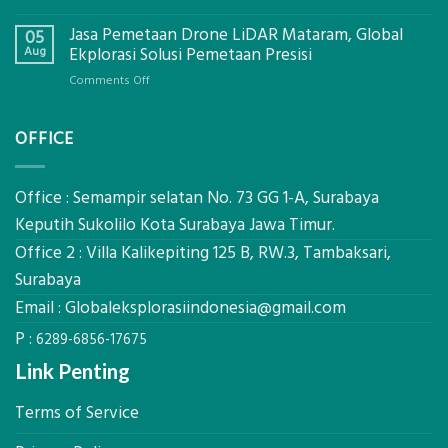
Ekplorasi.Menggunakan
Berapa
Alat
Jasa Pemetaan Drone LiDAR Mataram, Global
Harga
05
Ukur
Panel
Aug
Ekplorasi Solusi Pemetaan Presisi
Presisi
Bambu
untuk
on
Comments Off
Bio-
Hasil
Jasa
PCM
Akurat
Pemetaan
di
OFFICE
Drone
2026,
LiDAR
ini
Mataram,
Estimasi
Global
Office : Semampir selatan No. 73 GG 1-A, Surabaya
Biaya
Ekplorasi
Keputih Sukolilo Kota Surabaya Jawa Timur.
Per
Solusi
m²
Office 2 : Villa Kalikepiting 125 B, RW.3, Tambaksari,
Pemetaan
untuk
Presisi
Surabaya
Rumah
Sejuk
Email :
Globaleksplorasiindonesia@gmail.com
Tanpa
P :
AC
6289-6856-17675
Link Penting
Terms of Service