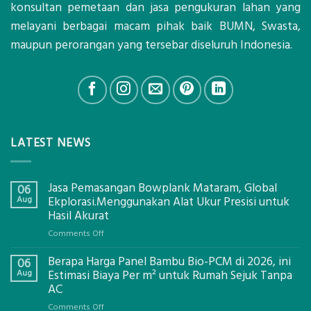
konsultan pemetaan dan jasa pengukuran lahan yang
melayani berbagai macam pihak baik BUMN, Swasta,
maupun perorangan yang tersebar diseluruh Indonesia.
LATEST NEWS
Jasa Pemasangan Bowplank Mataram, Global
06
Aug
Ekplorasi.Menggunakan Alat Ukur Presisi untuk
Hasil Akurat
on
Comments Off
Jasa
Berapa Harga Panel Bambu Bio-PCM di 2026, ini
Pemasangan
06
Bowplank
Aug
Estimasi Biaya Per m² untuk Rumah Sejuk Tanpa
Mataram,
AC
Global
on
Comments Off