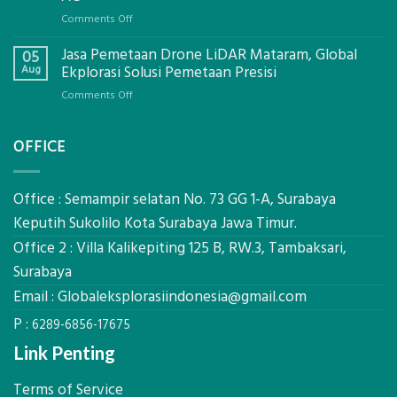
Global
on
Comments Off
Ekplorasi.Menggunakan
Berapa
Alat
Jasa Pemetaan Drone LiDAR Mataram, Global
Harga
05
Ukur
Panel
Aug
Ekplorasi Solusi Pemetaan Presisi
Presisi
Bambu
untuk
on
Comments Off
Bio-
Hasil
Jasa
PCM
Akurat
Pemetaan
di
OFFICE
Drone
2026,
LiDAR
ini
Mataram,
Estimasi
Global
Office : Semampir selatan No. 73 GG 1-A, Surabaya
Biaya
Ekplorasi
Keputih Sukolilo Kota Surabaya Jawa Timur.
Per
Solusi
m²
Office 2 : Villa Kalikepiting 125 B, RW.3, Tambaksari,
Pemetaan
untuk
Presisi
Surabaya
Rumah
Sejuk
Email :
Globaleksplorasiindonesia@gmail.com
Tanpa
P :
AC
6289-6856-17675
Link Penting
Terms of Service