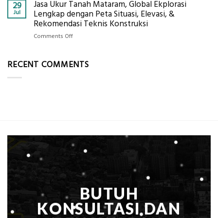
Per
Jasa Ukur Tanah Mataram, Global Ekplorasi
Cara
29
Solusi
m²
Mendapatkan
Jul
Lengkap dengan Peta Situasi, Elevasi, &
Pemetaan
untuk
Posisi
Rekomendasi Teknis Konstruksi
Presisi
Rumah
Geodetic
on
Comments Off
Sejuk
Surveyor
Jasa
Tanpa
di
Ukur
AC
Industri
RECENT COMMENTS
Tanah
Migas
Mataram,
di
Global
2026?,
Ekplorasi
Berikut
Lengkap
Kualifikasi
dengan
yang
Peta
Dicari
Situasi,
Perusahaan
Elevasi,
&
Rekomendasi
Teknis
Konstruksi
BUTUH
KONSULTASI DAN