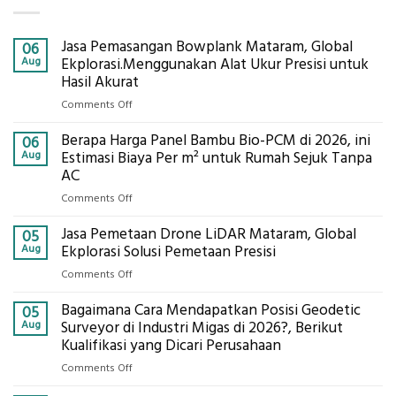
Jasa Pemasangan Bowplank Mataram, Global
06
Aug
Ekplorasi.Menggunakan Alat Ukur Presisi untuk
Hasil Akurat
on
Comments Off
Jasa
Berapa Harga Panel Bambu Bio-PCM di 2026, ini
Pemasangan
06
Bowplank
Aug
Estimasi Biaya Per m² untuk Rumah Sejuk Tanpa
Mataram,
AC
Global
on
Comments Off
Ekplorasi.Menggunakan
Berapa
Alat
Jasa Pemetaan Drone LiDAR Mataram, Global
Harga
05
Ukur
Panel
Aug
Ekplorasi Solusi Pemetaan Presisi
Presisi
Bambu
untuk
on
Comments Off
Bio-
Hasil
Jasa
PCM
Akurat
Bagaimana Cara Mendapatkan Posisi Geodetic
Pemetaan
05
di
Drone
Aug
Surveyor di Industri Migas di 2026?, Berikut
2026,
LiDAR
Kualifikasi yang Dicari Perusahaan
ini
Mataram,
Estimasi
on
Comments Off
Global
Biaya
Bagaimana
Ekplorasi