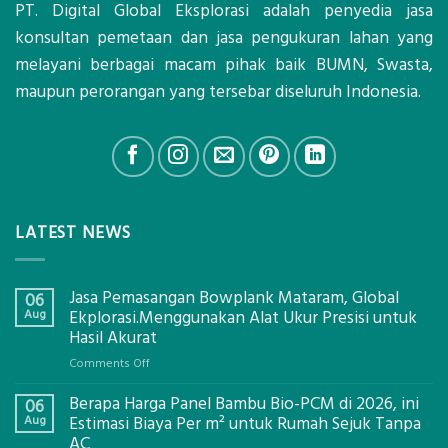
PT. Digital Global Eksplorasi adalah penyedia jasa
konsultan pemetaan dan jasa pengukuran lahan yang
melayani berbagai macam pihak baik BUMN, Swasta,
maupun perorangan yang tersebar diseluruh Indonesia.
LATEST NEWS
Jasa Pemasangan Bowplank Mataram, Global
06
Aug
Ekplorasi.Menggunakan Alat Ukur Presisi untuk
Hasil Akurat
on
Comments Off
Jasa
Berapa Harga Panel Bambu Bio-PCM di 2026, ini
Pemasangan
06
Bowplank
Aug
Estimasi Biaya Per m² untuk Rumah Sejuk Tanpa
Mataram,
AC