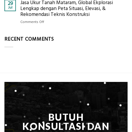
Per
Jasa Ukur Tanah Mataram, Global Ekplorasi
Cara
29
Solusi
m²
Mendapatkan
Jul
Lengkap dengan Peta Situasi, Elevasi, &
Pemetaan
untuk
Posisi
Rekomendasi Teknis Konstruksi
Presisi
Rumah
Geodetic
on
Comments Off
Sejuk
Surveyor
Jasa
Tanpa
di
Ukur
AC
Industri
RECENT COMMENTS
Tanah
Migas
Mataram,
di
Global
2026?,
Ekplorasi
Berikut
Lengkap
Kualifikasi
dengan
yang
Peta
Dicari
Situasi,
Perusahaan
Elevasi,
&
Rekomendasi
Teknis
Konstruksi
BUTUH
KONSULTASI DAN