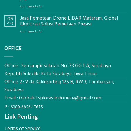
Global
on
Comments Off
Ekplorasi.Menggunakan
Berapa
Alat
Jasa Pemetaan Drone LiDAR Mataram, Global
Harga
05
Ukur
Panel
Aug
Ekplorasi Solusi Pemetaan Presisi
Presisi
Bambu
untuk
on
Comments Off
Bio-
Hasil
Jasa
PCM
Akurat
Pemetaan
di
OFFICE
Drone
2026,
LiDAR
ini
Mataram,
Estimasi
Global
Office : Semampir selatan No. 73 GG 1-A, Surabaya
Biaya
Ekplorasi
Keputih Sukolilo Kota Surabaya Jawa Timur.
Per
Solusi
m²
Office 2 : Villa Kalikepiting 125 B, RW.3, Tambaksari,
Pemetaan
untuk
Presisi
Surabaya
Rumah
Sejuk
Email :
Globaleksplorasiindonesia@gmail.com
Tanpa
P :
AC
6289-6856-17675
Link Penting
Terms of Service