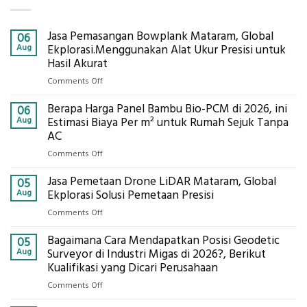
Jasa Pemasangan Bowplank Mataram, Global
06
Aug
Ekplorasi.Menggunakan Alat Ukur Presisi untuk
Hasil Akurat
on
Comments Off
Jasa
Berapa Harga Panel Bambu Bio-PCM di 2026, ini
Pemasangan
06
Bowplank
Aug
Estimasi Biaya Per m² untuk Rumah Sejuk Tanpa
Mataram,
AC
Global
on
Comments Off
Ekplorasi.Menggunakan
Berapa
Alat
Jasa Pemetaan Drone LiDAR Mataram, Global
Harga
05
Ukur
Panel
Aug
Ekplorasi Solusi Pemetaan Presisi
Presisi
Bambu
untuk
on
Comments Off
Bio-
Hasil
Jasa
PCM
Akurat
Bagaimana Cara Mendapatkan Posisi Geodetic
Pemetaan
05
di
Drone
Aug
Surveyor di Industri Migas di 2026?, Berikut
2026,
LiDAR
Kualifikasi yang Dicari Perusahaan
ini
Mataram,
Estimasi
on
Comments Off
Global
Biaya
Bagaimana
Ekplorasi