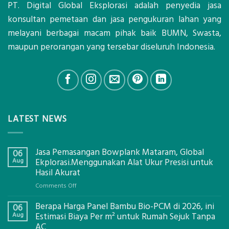
PT. Digital Global Eksplorasi adalah penyedia jasa
konsultan pemetaan dan jasa pengukuran lahan yang
melayani berbagai macam pihak baik BUMN, Swasta,
maupun perorangan yang tersebar diseluruh Indonesia.
LATEST NEWS
Jasa Pemasangan Bowplank Mataram, Global
06
Aug
Ekplorasi.Menggunakan Alat Ukur Presisi untuk
Hasil Akurat
on
Comments Off
Jasa
Berapa Harga Panel Bambu Bio-PCM di 2026, ini
Pemasangan
06
Bowplank
Aug
Estimasi Biaya Per m² untuk Rumah Sejuk Tanpa
Mataram,
AC