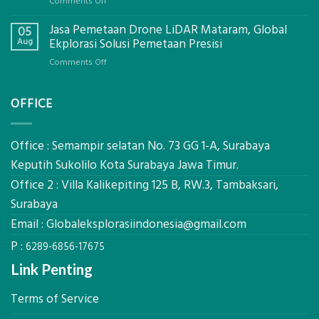
on
Comments Off
Ekplorasi.Menggunakan
Berapa
Alat
Jasa Pemetaan Drone LiDAR Mataram, Global
Harga
05
Ukur
Panel
Aug
Ekplorasi Solusi Pemetaan Presisi
Presisi
Bambu
untuk
on
Comments Off
Bio-
Hasil
Jasa
PCM
Akurat
Pemetaan
di
OFFICE
Drone
2026,
LiDAR
ini
Mataram,
Estimasi
Global
Office : Semampir selatan No. 73 GG 1-A, Surabaya
Biaya
Ekplorasi
Keputih Sukolilo Kota Surabaya Jawa Timur.
Per
Solusi
m²
Office 2 : Villa Kalikepiting 125 B, RW.3, Tambaksari,
Pemetaan
untuk
Presisi
Surabaya
Rumah
Sejuk
Email :
Globaleksplorasiindonesia@gmail.com
Tanpa
P :
AC
6289-6856-17675
Link Penting
Terms of Service