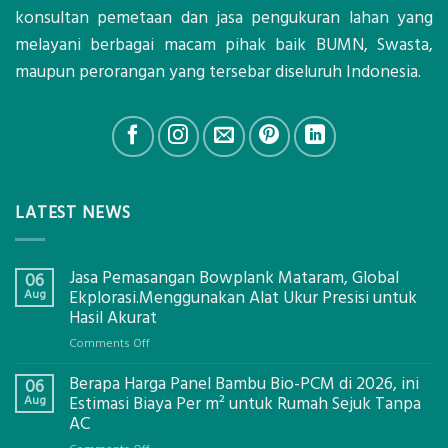
konsultan pemetaan dan jasa pengukuran lahan yang
melayani berbagai macam pihak baik BUMN, Swasta,
maupun perorangan yang tersebar diseluruh Indonesia.
LATEST NEWS
Jasa Pemasangan Bowplank Mataram, Global
06
Aug
Ekplorasi.Menggunakan Alat Ukur Presisi untuk
Hasil Akurat
on
Comments Off
Jasa
Berapa Harga Panel Bambu Bio-PCM di 2026, ini
Pemasangan
06
Bowplank
Aug
Estimasi Biaya Per m² untuk Rumah Sejuk Tanpa
Mataram,
AC
Global