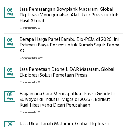
Jasa Pemasangan Bowplank Mataram, Global
06
Aug
Ekplorasi.Menggunakan Alat Ukur Presisi untuk
Hasil Akurat
on
Comments Off
Jasa
Berapa Harga Panel Bambu Bio-PCM di 2026, ini
Pemasangan
06
Bowplank
Aug
Estimasi Biaya Per m² untuk Rumah Sejuk Tanpa
Mataram,
AC
Global
on
Comments Off
Ekplorasi.Menggunakan
Berapa
Alat
Jasa Pemetaan Drone LiDAR Mataram, Global
Harga
05
Ukur
Panel
Aug
Ekplorasi Solusi Pemetaan Presisi
Presisi
Bambu
untuk
on
Comments Off
Bio-
Hasil
Jasa
PCM
Akurat
Bagaimana Cara Mendapatkan Posisi Geodetic
Pemetaan
05
di
Drone
Aug
Surveyor di Industri Migas di 2026?, Berikut
2026,
LiDAR
Kualifikasi yang Dicari Perusahaan
ini
Mataram,
Estimasi
on
Comments Off
Global
Biaya
Bagaimana
Ekplorasi
Per
Jasa Ukur Tanah Mataram, Global Ekplorasi
Cara
29
Solusi