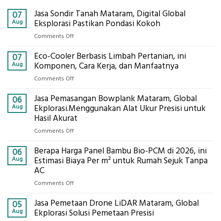
Jasa Sondir Tanah Mataram, Digital Global
07
Aug
Eksplorasi Pastikan Pondasi Kokoh
on
Comments Off
Jasa
Eco-Cooler Berbasis Limbah Pertanian, ini
Sondir
07
Tanah
Aug
Komponen, Cara Kerja, dan Manfaatnya
Mataram,
on
Comments Off
Digital
Eco-
Global
Jasa Pemasangan Bowplank Mataram, Global
Cooler
06
Eksplorasi
Berbasis
Aug
Ekplorasi.Menggunakan Alat Ukur Presisi untuk
Pastikan
Limbah
Hasil Akurat
Pondasi
Pertanian,
Kokoh
on
Comments Off
ini
Jasa
Komponen,
Berapa Harga Panel Bambu Bio-PCM di 2026, ini
Pemasangan
06
Cara
Bowplank
Aug
Estimasi Biaya Per m² untuk Rumah Sejuk Tanpa
Kerja,
Mataram,
AC
dan
Global
Manfaatnya
on
Comments Off
Ekplorasi.Menggunakan
Berapa
Alat
Jasa Pemetaan Drone LiDAR Mataram, Global
Harga
05
Ukur
Panel
Aug
Ekplorasi Solusi Pemetaan Presisi
Presisi
Bambu