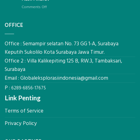
Pondasi
Pertanian,
Kokoh
on
Comments Off
ini
Jasa
Komponen,
Pemasangan
Cara
OFFICE
Bowplank
Kerja,
Mataram,
dan
Global
Manfaatnya
Ekplorasi.Menggunakan
Office : Semampir selatan No. 73 GG 1-A, Surabaya
Alat
Keputih Sukolilo Kota Surabaya Jawa Timur.
Ukur
Office 2 : Villa Kalikepiting 125 B, RW.3, Tambaksari,
Presisi
untuk
Surabaya
Hasil
Email :
Globaleksplorasiindonesia@gmail.com
Akurat
P :
6289-6856-17675
Link Penting
Terms of Service
Privacy Policy