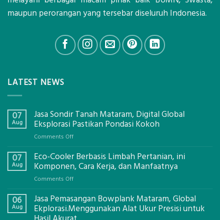
maupun perorangan yang tersebar diseluruh Indonesia.
LATEST NEWS
Jasa Sondir Tanah Mataram, Digital Global
07
Aug
Eksplorasi Pastikan Pondasi Kokoh
on
Comments Off
Jasa
Eco-Cooler Berbasis Limbah Pertanian, ini
Sondir
07
Tanah
Aug
Komponen, Cara Kerja, dan Manfaatnya
Mataram,
on
Comments Off
Digital
Eco-
Global
Jasa Pemasangan Bowplank Mataram, Global
Cooler
06
Eksplorasi
Berbasis
Aug
Ekplorasi.Menggunakan Alat Ukur Presisi untuk
Pastikan
Limbah
Hasil Akurat