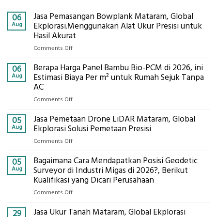
Jasa Pemasangan Bowplank Mataram, Global
06
Aug
Ekplorasi.Menggunakan Alat Ukur Presisi untuk
Hasil Akurat
on
Comments Off
Jasa
Berapa Harga Panel Bambu Bio-PCM di 2026, ini
Pemasangan
06
Bowplank
Aug
Estimasi Biaya Per m² untuk Rumah Sejuk Tanpa
Mataram,
AC
Global
on
Comments Off
Ekplorasi.Menggunakan
Berapa
Alat
Jasa Pemetaan Drone LiDAR Mataram, Global
Harga
05
Ukur
Panel
Aug
Ekplorasi Solusi Pemetaan Presisi
Presisi
Bambu
untuk
on
Comments Off
Bio-
Hasil
Jasa
PCM
Akurat
Bagaimana Cara Mendapatkan Posisi Geodetic
Pemetaan
05
di
Drone
Aug
Surveyor di Industri Migas di 2026?, Berikut
2026,
LiDAR
Kualifikasi yang Dicari Perusahaan
ini
Mataram,
Estimasi
on
Comments Off
Global
Biaya
Bagaimana
Ekplorasi
Per
Jasa Ukur Tanah Mataram, Global Ekplorasi
Cara
29
Solusi