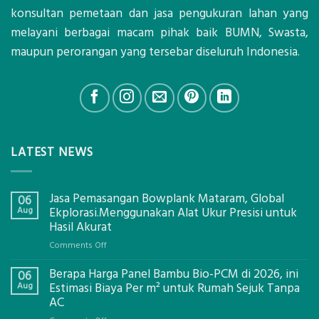
konsultan pemetaan dan jasa pengukuran lahan yang
melayani berbagai macam pihak baik BUMN, Swasta,
maupun perorangan yang tersebar diseluruh Indonesia.
LATEST NEWS
Jasa Pemasangan Bowplank Mataram, Global
06
Aug
Ekplorasi.Menggunakan Alat Ukur Presisi untuk
Hasil Akurat
on
Comments Off
Jasa
Berapa Harga Panel Bambu Bio-PCM di 2026, ini
Pemasangan
06
Bowplank
Aug
Estimasi Biaya Per m² untuk Rumah Sejuk Tanpa
Mataram,
AC
Global