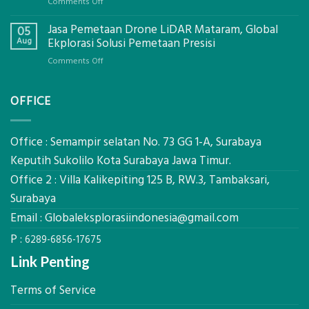
on
Comments Off
Ekplorasi.Menggunakan
Berapa
Alat
Jasa Pemetaan Drone LiDAR Mataram, Global
Harga
05
Ukur
Panel
Aug
Ekplorasi Solusi Pemetaan Presisi
Presisi
Bambu
untuk
on
Comments Off
Bio-
Hasil
Jasa
PCM
Akurat
Pemetaan
di
OFFICE
Drone
2026,
LiDAR
ini
Mataram,
Estimasi
Global
Office : Semampir selatan No. 73 GG 1-A, Surabaya
Biaya
Ekplorasi
Keputih Sukolilo Kota Surabaya Jawa Timur.
Per
Solusi
m²
Office 2 : Villa Kalikepiting 125 B, RW.3, Tambaksari,
Pemetaan
untuk
Presisi
Surabaya
Rumah
Sejuk
Email :
Globaleksplorasiindonesia@gmail.com
Tanpa
P :
AC
6289-6856-17675
Link Penting
Terms of Service