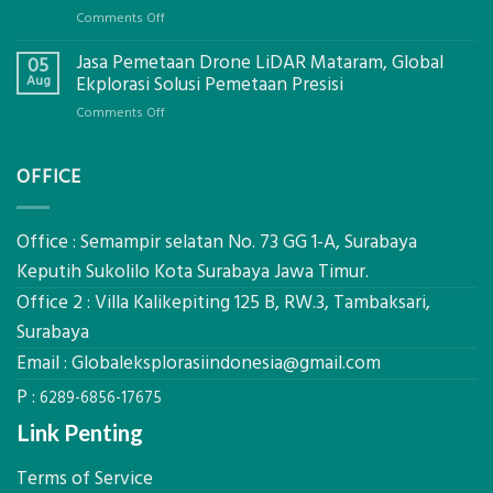
Global
on
Comments Off
Ekplorasi.Menggunakan
Berapa
Alat
Jasa Pemetaan Drone LiDAR Mataram, Global
Harga
05
Ukur
Panel
Aug
Ekplorasi Solusi Pemetaan Presisi
Presisi
Bambu
untuk
on
Comments Off
Bio-
Hasil
Jasa
PCM
Akurat
Pemetaan
di
OFFICE
Drone
2026,
LiDAR
ini
Mataram,
Estimasi
Global
Office : Semampir selatan No. 73 GG 1-A, Surabaya
Biaya
Ekplorasi
Keputih Sukolilo Kota Surabaya Jawa Timur.
Per
Solusi
m²
Office 2 : Villa Kalikepiting 125 B, RW.3, Tambaksari,
Pemetaan
untuk
Presisi
Surabaya
Rumah
Sejuk
Email :
Globaleksplorasiindonesia@gmail.com
Tanpa
P :
AC
6289-6856-17675
Link Penting
Terms of Service