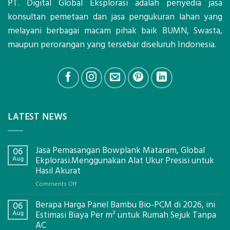
PT. Digital Global Eksplorasi adalah penyedia jasa
konsultan pemetaan dan jasa pengukuran lahan yang
melayani berbagai macam pihak baik BUMN, Swasta,
maupun perorangan yang tersebar diseluruh Indonesia.
LATEST NEWS
Jasa Pemasangan Bowplank Mataram, Global
06
Aug
Ekplorasi.Menggunakan Alat Ukur Presisi untuk
Hasil Akurat
on
Comments Off
Jasa
Berapa Harga Panel Bambu Bio-PCM di 2026, ini
Pemasangan
06
Bowplank
Aug
Estimasi Biaya Per m² untuk Rumah Sejuk Tanpa
Mataram,
AC