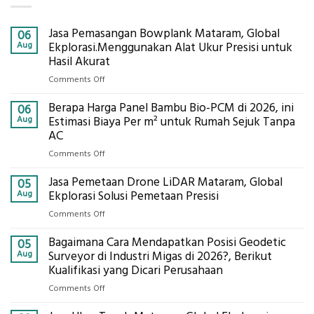
Jasa Pemasangan Bowplank Mataram, Global
06
Aug
Ekplorasi.Menggunakan Alat Ukur Presisi untuk
Hasil Akurat
on
Comments Off
Jasa
Berapa Harga Panel Bambu Bio-PCM di 2026, ini
Pemasangan
06
Bowplank
Aug
Estimasi Biaya Per m² untuk Rumah Sejuk Tanpa
Mataram,
AC
Global
on
Comments Off
Ekplorasi.Menggunakan
Berapa
Alat
Jasa Pemetaan Drone LiDAR Mataram, Global
Harga
05
Ukur
Panel
Aug
Ekplorasi Solusi Pemetaan Presisi
Presisi
Bambu
untuk
on
Comments Off
Bio-
Hasil
Jasa
PCM
Akurat
Bagaimana Cara Mendapatkan Posisi Geodetic
Pemetaan
05
di
Drone
Aug
Surveyor di Industri Migas di 2026?, Berikut
2026,
LiDAR
Kualifikasi yang Dicari Perusahaan
ini
Mataram,
Estimasi
on
Comments Off
Global
Biaya
Bagaimana
Ekplorasi
Per