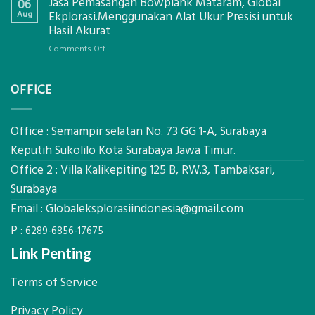
Jasa Pemasangan Bowplank Mataram, Global
Cooler
06
Eksplorasi
Berbasis
Aug
Ekplorasi.Menggunakan Alat Ukur Presisi untuk
Pastikan
Limbah
Hasil Akurat
Pondasi
Pertanian,
Kokoh
on
Comments Off
ini
Jasa
Komponen,
Pemasangan
Cara
OFFICE
Bowplank
Kerja,
Mataram,
dan
Global
Manfaatnya
Ekplorasi.Menggunakan
Office : Semampir selatan No. 73 GG 1-A, Surabaya
Alat
Keputih Sukolilo Kota Surabaya Jawa Timur.
Ukur
Office 2 : Villa Kalikepiting 125 B, RW.3, Tambaksari,
Presisi
untuk
Surabaya
Hasil
Email :
Globaleksplorasiindonesia@gmail.com
Akurat
P :
6289-6856-17675
Link Penting
Terms of Service
Privacy Policy