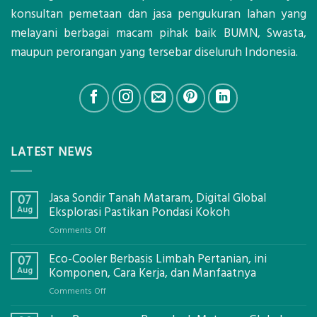
konsultan pemetaan dan jasa pengukuran lahan yang
melayani berbagai macam pihak baik BUMN, Swasta,
maupun perorangan yang tersebar diseluruh Indonesia.
LATEST NEWS
Jasa Sondir Tanah Mataram, Digital Global
07
Aug
Eksplorasi Pastikan Pondasi Kokoh
on
Comments Off
Jasa
Eco-Cooler Berbasis Limbah Pertanian, ini
Sondir
07
Tanah
Aug
Komponen, Cara Kerja, dan Manfaatnya
Mataram,
on
Comments Off
Digital
Eco-
Global