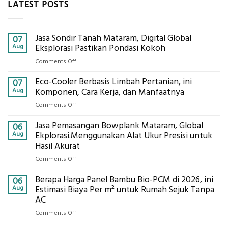
LATEST POSTS
Jasa Sondir Tanah Mataram, Digital Global
07
Aug
Eksplorasi Pastikan Pondasi Kokoh
on
Comments Off
Jasa
Eco-Cooler Berbasis Limbah Pertanian, ini
Sondir
07
Tanah
Aug
Komponen, Cara Kerja, dan Manfaatnya
Mataram,
on
Comments Off
Digital
Eco-
Global
Jasa Pemasangan Bowplank Mataram, Global
Cooler
06
Eksplorasi
Berbasis
Aug
Ekplorasi.Menggunakan Alat Ukur Presisi untuk
Pastikan
Limbah
Hasil Akurat
Pondasi
Pertanian,
Kokoh
on
Comments Off
ini
Jasa
Komponen,
Berapa Harga Panel Bambu Bio-PCM di 2026, ini
Pemasangan
06
Cara
Bowplank
Aug
Estimasi Biaya Per m² untuk Rumah Sejuk Tanpa
Kerja,
Mataram,
AC
dan
Global
Manfaatnya
on
Comments Off
Ekplorasi.Menggunakan
Berapa
Alat