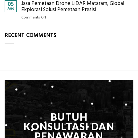
Jasa Pemetaan Drone LiDAR Mataram, Global
Harga
05
Ukur
Panel
Aug
Ekplorasi Solusi Pemetaan Presisi
Presisi
Bambu
untuk
on
Comments Off
Bio-
Hasil
Jasa
PCM
Akurat
Pemetaan
di
RECENT COMMENTS
Drone
2026,
LiDAR
ini
Mataram,
Estimasi
Global
Biaya
Ekplorasi
Per
Solusi
m²
Pemetaan
untuk
Presisi
Rumah
Sejuk
Tanpa
AC
BUTUH
KONSULTASI DAN
PENAWARAN