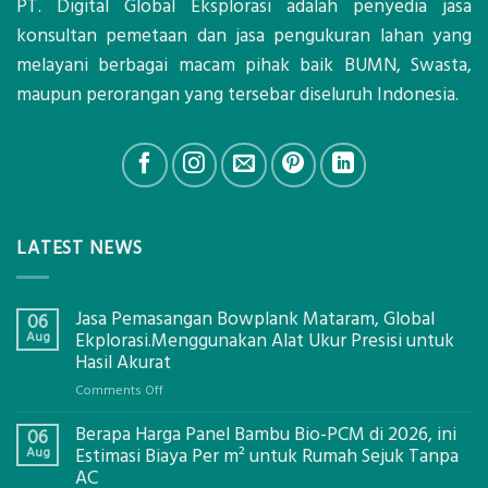
PT. Digital Global Eksplorasi adalah penyedia jasa
konsultan pemetaan dan jasa pengukuran lahan yang
melayani berbagai macam pihak baik BUMN, Swasta,
maupun perorangan yang tersebar diseluruh Indonesia.
LATEST NEWS
Jasa Pemasangan Bowplank Mataram, Global
06
Aug
Ekplorasi.Menggunakan Alat Ukur Presisi untuk
Hasil Akurat
on
Comments Off
Jasa
Berapa Harga Panel Bambu Bio-PCM di 2026, ini
Pemasangan
06
Bowplank
Aug
Estimasi Biaya Per m² untuk Rumah Sejuk Tanpa
Mataram,
AC