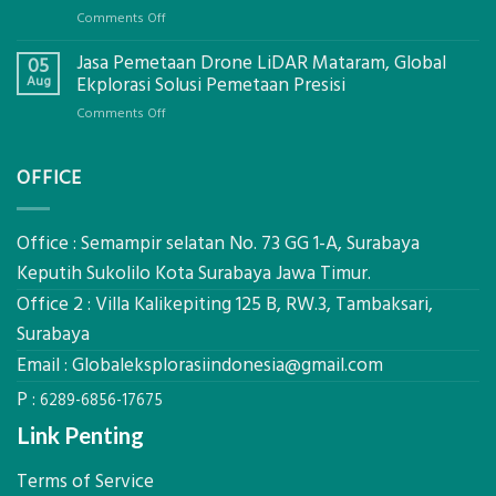
Global
on
Comments Off
Ekplorasi.Menggunakan
Berapa
Alat
Jasa Pemetaan Drone LiDAR Mataram, Global
Harga
05
Ukur
Panel
Aug
Ekplorasi Solusi Pemetaan Presisi
Presisi
Bambu
untuk
on
Comments Off
Bio-
Hasil
Jasa
PCM
Akurat
Pemetaan
di
OFFICE
Drone
2026,
LiDAR
ini
Mataram,
Estimasi
Global
Office : Semampir selatan No. 73 GG 1-A, Surabaya
Biaya
Ekplorasi
Keputih Sukolilo Kota Surabaya Jawa Timur.
Per
Solusi
m²
Office 2 : Villa Kalikepiting 125 B, RW.3, Tambaksari,
Pemetaan
untuk
Presisi
Surabaya
Rumah
Sejuk
Email :
Globaleksplorasiindonesia@gmail.com
Tanpa
P :
AC
6289-6856-17675
Link Penting
Terms of Service