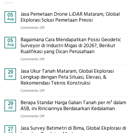
Jasa Pemetaan Drone LiDAR Mataram, Global
05
Aug
Ekplorasi Solusi Pemetaan Presisi
on
Comments Off
Jasa
Bagaimana Cara Mendapatkan Posisi Geodetic
Pemetaan
05
Drone
Aug
Surveyor di Industri Migas di 2026?, Berikut
LiDAR
Kualifikasi yang Dicari Perusahaan
Mataram,
on
Comments Off
Global
Bagaimana
Ekplorasi
Jasa Ukur Tanah Mataram, Global Ekplorasi
Cara
29
Solusi
Mendapatkan
Jul
Lengkap dengan Peta Situasi, Elevasi, &
Pemetaan
Posisi
Rekomendasi Teknis Konstruksi
Presisi
Geodetic
on
Comments Off
Surveyor
Jasa
di
Berapa Standar Harga Galian Tanah per m³ dalam
Ukur
29
Industri
Tanah
Jul
ASB, ini Rinciannya Berdasarkan Kedalaman
Migas
Mataram,
di
on
Comments Off
Global
2026?,
Berapa
Ekplorasi
Berikut
Jasa Survey Batimetri di Bima, Global Ekplorasi di
Standar
27
Lengkap
Kualifikasi
Harga