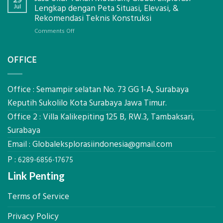
29
Solusi
Mendapatkan
Jul
Lengkap dengan Peta Situasi, Elevasi, &
Pemetaan
Posisi
Rekomendasi Teknis Konstruksi
Presisi
Geodetic
on
Comments Off
Surveyor
Jasa
di
Ukur
Industri
OFFICE
Tanah
Migas
Mataram,
di
Global
2026?,
Ekplorasi
Office : Semampir selatan No. 73 GG 1-A, Surabaya
Berikut
Lengkap
Kualifikasi
Keputih Sukolilo Kota Surabaya Jawa Timur.
dengan
yang
Office 2 : Villa Kalikepiting 125 B, RW.3, Tambaksari,
Peta
Dicari
Situasi,
Surabaya
Perusahaan
Elevasi,
Email :
Globaleksplorasiindonesia@gmail.com
&
Rekomendasi
P :
6289-6856-17675
Teknis
Konstruksi
Link Penting
Terms of Service
Privacy Policy