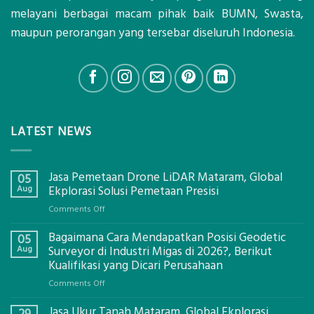
melayani berbagai macam pihak baik BUMN, Swasta,
maupun perorangan yang tersebar diseluruh Indonesia.
LATEST NEWS
Jasa Pemetaan Drone LiDAR Mataram, Global
05
Aug
Ekplorasi Solusi Pemetaan Presisi
on
Comments Off
Jasa
Bagaimana Cara Mendapatkan Posisi Geodetic
Pemetaan
05
Drone
Aug
Surveyor di Industri Migas di 2026?, Berikut
LiDAR
Kualifikasi yang Dicari Perusahaan
Mataram,
on
Comments Off
Global
Bagaimana
Ekplorasi
Jasa Ukur Tanah Mataram, Global Ekplorasi
Cara