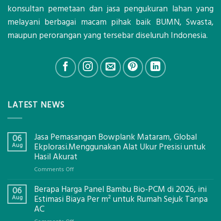
konsultan pemetaan dan jasa pengukuran lahan yang
melayani berbagai macam pihak baik BUMN, Swasta,
maupun perorangan yang tersebar diseluruh Indonesia.
LATEST NEWS
Jasa Pemasangan Bowplank Mataram, Global
06
Aug
Ekplorasi.Menggunakan Alat Ukur Presisi untuk
Hasil Akurat
on
Comments Off
Jasa
Berapa Harga Panel Bambu Bio-PCM di 2026, ini
Pemasangan
06
Bowplank
Aug
Estimasi Biaya Per m² untuk Rumah Sejuk Tanpa
Mataram,
AC
Global