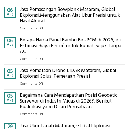
Jasa Pemasangan Bowplank Mataram, Global
06
Aug
Ekplorasi.Menggunakan Alat Ukur Presisi untuk
Hasil Akurat
on
Comments Off
Jasa
Berapa Harga Panel Bambu Bio-PCM di 2026, ini
Pemasangan
06
Bowplank
Aug
Estimasi Biaya Per m² untuk Rumah Sejuk Tanpa
Mataram,
AC
Global
on
Comments Off
Ekplorasi.Menggunakan
Berapa
Alat
Jasa Pemetaan Drone LiDAR Mataram, Global
Harga
05
Ukur
Panel
Aug
Ekplorasi Solusi Pemetaan Presisi
Presisi
Bambu
untuk
on
Comments Off
Bio-
Hasil
Jasa
PCM
Akurat
Bagaimana Cara Mendapatkan Posisi Geodetic
Pemetaan
05
di
Drone
Aug
Surveyor di Industri Migas di 2026?, Berikut
2026,
LiDAR
Kualifikasi yang Dicari Perusahaan
ini
Mataram,
Estimasi
on
Comments Off
Global
Biaya
Bagaimana
Ekplorasi
Per
Jasa Ukur Tanah Mataram, Global Ekplorasi
Cara
29
Solusi