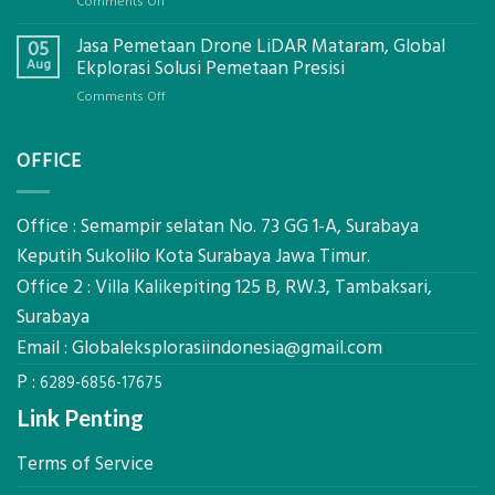
on
Comments Off
Ekplorasi.Menggunakan
Berapa
Alat
Jasa Pemetaan Drone LiDAR Mataram, Global
Harga
05
Ukur
Panel
Aug
Ekplorasi Solusi Pemetaan Presisi
Presisi
Bambu
untuk
on
Comments Off
Bio-
Hasil
Jasa
PCM
Akurat
Pemetaan
di
OFFICE
Drone
2026,
LiDAR
ini
Mataram,
Estimasi
Global
Office : Semampir selatan No. 73 GG 1-A, Surabaya
Biaya
Ekplorasi
Keputih Sukolilo Kota Surabaya Jawa Timur.
Per
Solusi
m²
Office 2 : Villa Kalikepiting 125 B, RW.3, Tambaksari,
Pemetaan
untuk
Presisi
Surabaya
Rumah
Sejuk
Email :
Globaleksplorasiindonesia@gmail.com
Tanpa
P :
AC
6289-6856-17675
Link Penting
Terms of Service