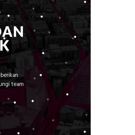
Elevasi,
&
Rekomendasi
Teknis
DAN
Konstruksi
K
berikan
bungi team