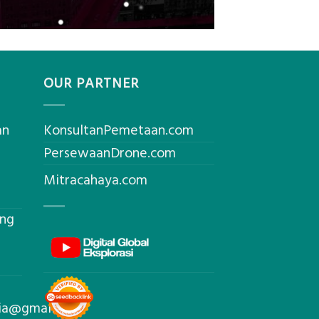
OUR PARTNER
an
KonsultanPemetaan.com
PersewaanDrone.com
Mitracahaya.com
ing
sia@gmail.com