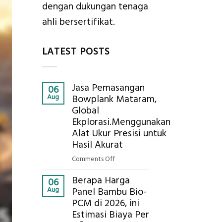
dengan dukungan tenaga
ahli bersertifikat.
LATEST POSTS
Jasa Pemasangan
06
Aug
Bowplank Mataram,
Global
Ekplorasi.Menggunakan
Alat Ukur Presisi untuk
Hasil Akurat
on
Comments Off
Jasa
Berapa Harga
Pemasangan
06
Aug
Panel Bambu Bio-
Bowplank
PCM di 2026, ini
Mataram,
Estimasi Biaya Per
Global