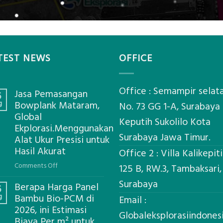
TEST NEWS
OFFICE
Office : Semampir selat
Jasa Pemasangan
6
g
Bowplank Mataram,
No. 73 GG 1-A, Surabaya
Global
Keputih Sukolilo Kota
Ekplorasi.Menggunakan
Surabaya Jawa Timur.
Alat Ukur Presisi untuk
Hasil Akurat
Office 2 : Villa Kalikepit
on
Comments Off
125 B, RW.3, Tambaksari,
Jasa
Surabaya
Berapa Harga Panel
Pemasangan
6
g
Bambu Bio-PCM di
Bowplank
Email :
2026, ini Estimasi
Mataram,
Globaleksplorasiindone
Biaya Per m² untuk
Global