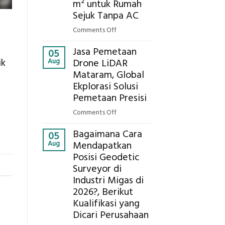
Ekplorasi.Menggunakan
m² untuk Rumah
Alat
Sejuk Tanpa AC
Ukur
on
Comments Off
Presisi
Berapa
untuk
Jasa Pemetaan
Harga
05
Hasil
ik
Aug
Drone LiDAR
Panel
Akurat
Mataram, Global
Bambu
Ekplorasi Solusi
Bio-
PCM
Pemetaan Presisi
di
on
Comments Off
2026,
Jasa
ini
Bagaimana Cara
Pemetaan
05
Estimasi
Aug
Mendapatkan
Drone
Biaya
Posisi Geodetic
LiDAR
Per
Surveyor di
Mataram,
m²
Global
Industri Migas di
untuk
Ekplorasi
2026?, Berikut
Rumah
Solusi
Kualifikasi yang
Sejuk
Pemetaan
Dicari Perusahaan
Tanpa
Presisi