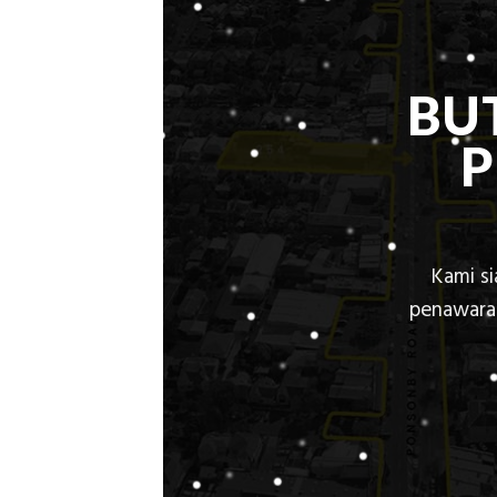
BU
Kami s
penawaran