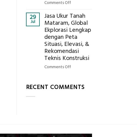
AC
on
Comments Off
Bagaimana
Jasa Ukur Tanah
Cara
29
Jul
Mataram, Global
Mendapatkan
Ekplorasi Lengkap
Posisi
dengan Peta
Geodetic
Surveyor
Situasi, Elevasi, &
di
Rekomendasi
Industri
Teknis Konstruksi
Migas
on
Comments Off
di
Jasa
2026?,
Ukur
Berikut
RECENT COMMENTS
Tanah
Kualifikasi
Mataram,
yang
Global
Dicari
Ekplorasi
Perusahaan
Lengkap
dengan
Peta
Situasi,