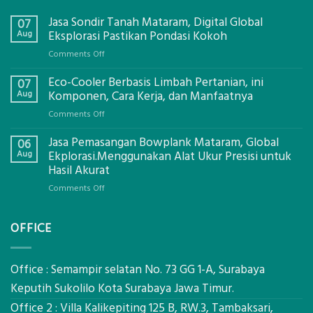
Jasa Sondir Tanah Mataram, Digital Global
07
Aug
Eksplorasi Pastikan Pondasi Kokoh
on
Comments Off
Jasa
Eco-Cooler Berbasis Limbah Pertanian, ini
Sondir
07
Tanah
Aug
Komponen, Cara Kerja, dan Manfaatnya
Mataram,
on
Comments Off
Digital
Eco-
Global
Jasa Pemasangan Bowplank Mataram, Global
Cooler
06
Eksplorasi
Berbasis
Aug
Ekplorasi.Menggunakan Alat Ukur Presisi untuk
Pastikan
Limbah
Hasil Akurat
Pondasi
Pertanian,
Kokoh
on
Comments Off
ini
Jasa
Komponen,
Pemasangan
Cara
OFFICE
Bowplank
Kerja,
Mataram,
dan
Global
Manfaatnya
Ekplorasi.Menggunakan
Office : Semampir selatan No. 73 GG 1-A, Surabaya
Alat
Keputih Sukolilo Kota Surabaya Jawa Timur.
Ukur
Office 2 : Villa Kalikepiting 125 B, RW.3, Tambaksari,
Presisi