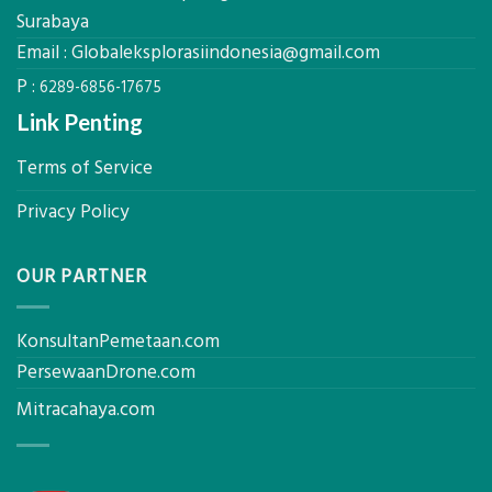
untuk
Surabaya
Hasil
Email :
Globaleksplorasiindonesia@gmail.com
Akurat
P :
6289-6856-17675
Link Penting
Terms of Service
Privacy Policy
OUR PARTNER
KonsultanPemetaan.com
PersewaanDrone.com
Mitracahaya.com