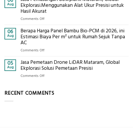
06
Eksplorasi
Berbasis
Aug
Ekplorasi.Menggunakan Alat Ukur Presisi untuk
Pastikan
Limbah
Hasil Akurat
Pondasi
Pertanian,
Kokoh
on
Comments Off
ini
Jasa
Komponen,
Berapa Harga Panel Bambu Bio-PCM di 2026, ini
Pemasangan
06
Cara
Bowplank
Aug
Estimasi Biaya Per m² untuk Rumah Sejuk Tanpa
Kerja,
Mataram,
AC
dan
Global
Manfaatnya
on
Comments Off
Ekplorasi.Menggunakan
Berapa
Alat
Jasa Pemetaan Drone LiDAR Mataram, Global
Harga
05
Ukur
Panel
Aug
Ekplorasi Solusi Pemetaan Presisi
Presisi
Bambu
untuk
on
Comments Off
Bio-
Hasil
Jasa
PCM
Akurat
Pemetaan
di
RECENT COMMENTS
Drone
2026,
LiDAR
ini
Mataram,
Estimasi
Global
Biaya
Ekplorasi
Per
Solusi
m²
Pemetaan
untuk
Presisi