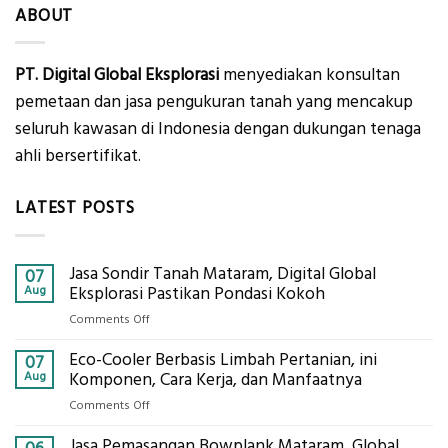
ABOUT
PT. Digital Global Eksplorasi
menyediakan konsultan
pemetaan dan jasa pengukuran tanah yang mencakup
seluruh kawasan di Indonesia dengan dukungan tenaga
ahli bersertifikat.
LATEST POSTS
Jasa Sondir Tanah Mataram, Digital Global
07
Aug
Eksplorasi Pastikan Pondasi Kokoh
on
Comments Off
Jasa
Eco-Cooler Berbasis Limbah Pertanian, ini
Sondir
07
Tanah
Aug
Komponen, Cara Kerja, dan Manfaatnya
Mataram,
on
Comments Off
Digital
Eco-
Global
Jasa Pemasangan Bowplank Mataram, Global
Cooler