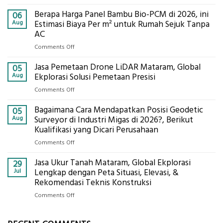
Jasa
Berapa Harga Panel Bambu Bio-PCM di 2026, ini
Pemasangan
06
Bowplank
Aug
Estimasi Biaya Per m² untuk Rumah Sejuk Tanpa
Mataram,
AC
Global
on
Comments Off
Ekplorasi.Menggunakan
Berapa
Alat
Jasa Pemetaan Drone LiDAR Mataram, Global
Harga
05
Ukur
Panel
Aug
Ekplorasi Solusi Pemetaan Presisi
Presisi
Bambu
untuk
on
Comments Off
Bio-
Hasil
Jasa
PCM
Akurat
Bagaimana Cara Mendapatkan Posisi Geodetic
Pemetaan
05
di
Drone
Aug
Surveyor di Industri Migas di 2026?, Berikut
2026,
LiDAR
Kualifikasi yang Dicari Perusahaan
ini
Mataram,
Estimasi
on
Comments Off
Global
Biaya
Bagaimana
Ekplorasi
Per
Jasa Ukur Tanah Mataram, Global Ekplorasi
Cara
29
Solusi
m²
Mendapatkan
Jul
Lengkap dengan Peta Situasi, Elevasi, &
Pemetaan
untuk
Posisi
Rekomendasi Teknis Konstruksi
Presisi
Rumah
Geodetic
on
Comments Off
Sejuk
Surveyor
Jasa
Tanpa
di
Ukur
AC
Industri