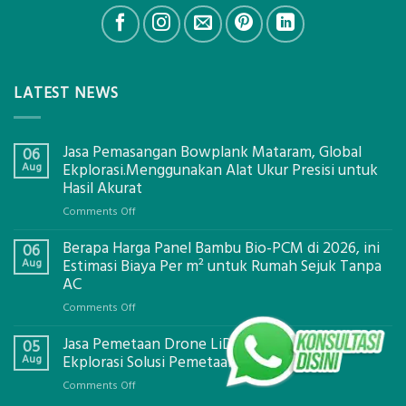
LATEST NEWS
Jasa Pemasangan Bowplank Mataram, Global
06
Aug
Ekplorasi.Menggunakan Alat Ukur Presisi untuk
Hasil Akurat
on
Comments Off
Jasa
Berapa Harga Panel Bambu Bio-PCM di 2026, ini
Pemasangan
06
Bowplank
Aug
Estimasi Biaya Per m² untuk Rumah Sejuk Tanpa
Mataram,
AC
Global
on
Comments Off
Ekplorasi.Menggunakan
Berapa
Alat
Jasa Pemetaan Drone LiDAR Mataram, Global
Harga
05
Ukur
Panel
Aug
Ekplorasi Solusi Pemetaan Presisi
Presisi
Bambu
untuk
on
Comments Off
Bio-
Hasil
Jasa