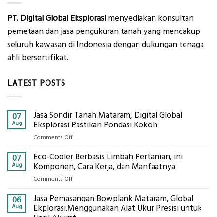
PT. Digital Global Eksplorasi
menyediakan konsultan
pemetaan dan jasa pengukuran tanah yang mencakup
seluruh kawasan di Indonesia dengan dukungan tenaga
ahli bersertifikat.
LATEST POSTS
Jasa Sondir Tanah Mataram, Digital Global
07
Aug
Eksplorasi Pastikan Pondasi Kokoh
on
Comments Off
Jasa
Eco-Cooler Berbasis Limbah Pertanian, ini
Sondir
07
Tanah
Aug
Komponen, Cara Kerja, dan Manfaatnya
Mataram,
on
Comments Off
Digital
Eco-
Global
Jasa Pemasangan Bowplank Mataram, Global
Cooler
06
Eksplorasi
Berbasis
Aug
Ekplorasi.Menggunakan Alat Ukur Presisi untuk
Pastikan
Limbah