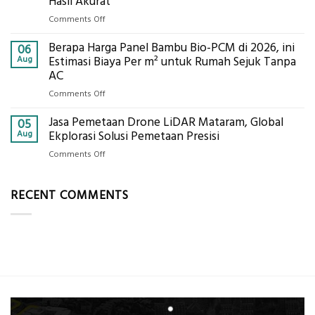
Hasil Akurat
Pondasi
Pertanian,
Kokoh
on
Comments Off
ini
Jasa
Komponen,
Berapa Harga Panel Bambu Bio-PCM di 2026, ini
Pemasangan
06
Cara
Bowplank
Aug
Estimasi Biaya Per m² untuk Rumah Sejuk Tanpa
Kerja,
Mataram,
AC
dan
Global
Manfaatnya
on
Comments Off
Ekplorasi.Menggunakan
Berapa
Alat
Jasa Pemetaan Drone LiDAR Mataram, Global
Harga
05
Ukur
Panel
Aug
Ekplorasi Solusi Pemetaan Presisi
Presisi
Bambu
untuk
on
Comments Off
Bio-
Hasil
Jasa
PCM
Akurat
Pemetaan
di
RECENT COMMENTS
Drone
2026,
LiDAR
ini
Mataram,
Estimasi
Global
Biaya
Ekplorasi
Per
Solusi
m²
Pemetaan
untuk
Presisi
Rumah
Sejuk