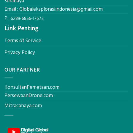
Surabaya
Hasil
Email :
Globaleksplorasiindonesia@gmail.com
Akurat
P :
6289-6856-17675
Link Penting
Terms of Service
Privacy Policy
OUR PARTNER
KonsultanPemetaan.com
PersewaanDrone.com
Mitracahaya.com