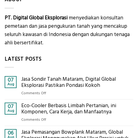
PT. Digital Global Eksplorasi
menyediakan konsultan
pemetaan dan jasa pengukuran tanah yang mencakup
seluruh kawasan di Indonesia dengan dukungan tenaga
ahli bersertifikat.
LATEST POSTS
Jasa Sondir Tanah Mataram, Digital Global
07
Aug
Eksplorasi Pastikan Pondasi Kokoh
on
Comments Off
Jasa
Eco-Cooler Berbasis Limbah Pertanian, ini
Sondir
07
Tanah
Aug
Komponen, Cara Kerja, dan Manfaatnya
Mataram,
on
Comments Off
Digital
Eco-
Global
Jasa Pemasangan Bowplank Mataram, Global
Cooler
06
Eksplorasi
Berbasis
Aug