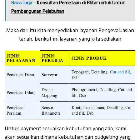
Baca Juga :
Konsultan Pemetaan di Blitar untuk Untuk
Pembangunan Pelabuhan
Maka dari itu kita menyediakan layanan Pengevaluasian
tanah, berikut ini layanan yang kita sediakan
JENIS
JENIS
JENIS PRODUK
PELAYANAN
PEKERJA
Topografi, Detailing,
Cut and fill
,
Pemetaan Darat
Surveyor
Dsb
Drone
Photogrametri, Detailing, Cut and
Pemetaan Udara
Mapping
fill, Dsb
Pemetaan
Sensor
Kontur kedalaman, Detailing, Cut
Perairan
Bathimetri
and fill, Dsb
Untuk payment sesuaikan kebutuhan yang ada, kami
akan sesuaikan dimana kebutuhan dan budgeting yang