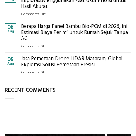
Ekplorasi.Menggunakan Alat Ukur Presisi untuk
Pastikan
Limbah
Hasil Akurat
Pondasi
Pertanian,
Kokoh
on
Comments Off
ini
Jasa
Komponen,
Berapa Harga Panel Bambu Bio-PCM di 2026, ini
Pemasangan
06
Cara
Bowplank
Aug
Estimasi Biaya Per m² untuk Rumah Sejuk Tanpa
Kerja,
Mataram,
AC
dan
Global
Manfaatnya
on
Comments Off
Ekplorasi.Menggunakan
Berapa
Alat
Jasa Pemetaan Drone LiDAR Mataram, Global
Harga
05
Ukur
Panel
Aug
Ekplorasi Solusi Pemetaan Presisi
Presisi
Bambu
untuk
on
Comments Off
Bio-
Hasil
Jasa
PCM
Akurat
Pemetaan
di
RECENT COMMENTS
Drone
2026,
LiDAR
ini
Mataram,
Estimasi
Global
Biaya
Ekplorasi
Per
Solusi
m²
Pemetaan
untuk
Presisi
Rumah