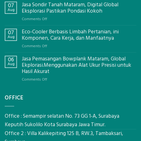
Jasa Sondir Tanah Mataram, Digital Global
07
Aug
Eksplorasi Pastikan Pondasi Kokoh
on
Comments Off
Jasa
Eco-Cooler Berbasis Limbah Pertanian, ini
Sondir
07
Tanah
Aug
Komponen, Cara Kerja, dan Manfaatnya
Mataram,
on
Comments Off
Digital
Eco-
Global
Jasa Pemasangan Bowplank Mataram, Global
Cooler
06
Eksplorasi
Berbasis
Aug
Ekplorasi.Menggunakan Alat Ukur Presisi untuk
Pastikan
Limbah
Hasil Akurat
Pondasi
Pertanian,
Kokoh
on
Comments Off
ini
Jasa
Komponen,
Pemasangan
Cara
OFFICE
Bowplank
Kerja,
Mataram,
dan
Global
Manfaatnya
Ekplorasi.Menggunakan
Office : Semampir selatan No. 73 GG 1-A, Surabaya
Alat
Keputih Sukolilo Kota Surabaya Jawa Timur.
Ukur
Office 2 : Villa Kalikepiting 125 B, RW.3, Tambaksari,
Presisi
untuk