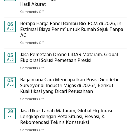
Hasil Akurat
on
Comments Off
Jasa
Berapa Harga Panel Bambu Bio-PCM di 2026, ini
Pemasangan
06
Bowplank
Aug
Estimasi Biaya Per m² untuk Rumah Sejuk Tanpa
Mataram,
AC
Global
on
Comments Off
Ekplorasi.Menggunakan
Berapa
Alat
Jasa Pemetaan Drone LiDAR Mataram, Global
Harga
05
Ukur
Panel
Aug
Ekplorasi Solusi Pemetaan Presisi
Presisi
Bambu
untuk
on
Comments Off
Bio-
Hasil
Jasa
PCM
Akurat
Bagaimana Cara Mendapatkan Posisi Geodetic
Pemetaan
05
di
Drone
Aug
Surveyor di Industri Migas di 2026?, Berikut
2026,
LiDAR
Kualifikasi yang Dicari Perusahaan
ini
Mataram,
Estimasi
on
Comments Off
Global
Biaya
Bagaimana
Ekplorasi
Per
Jasa Ukur Tanah Mataram, Global Ekplorasi
Cara
29
Solusi
m²
Mendapatkan
Jul
Lengkap dengan Peta Situasi, Elevasi, &
Pemetaan
untuk
Posisi
Rekomendasi Teknis Konstruksi
Presisi
Rumah
Geodetic
on
Comments Off