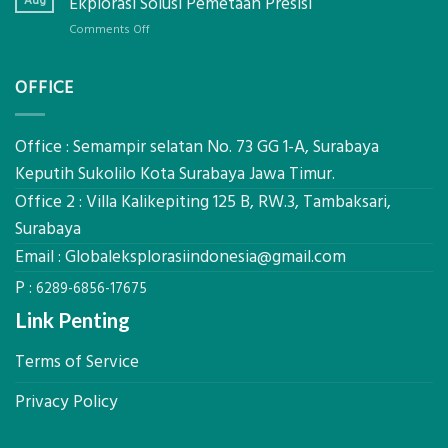
Aug
Ekplorasi Solusi Pemetaan Presisi
Presisi
Bambu
untuk
on
Comments Off
Bio-
Hasil
Jasa
PCM
Akurat
Pemetaan
di
OFFICE
Drone
2026,
LiDAR
ini
Mataram,
Estimasi
Global
Office : Semampir selatan No. 73 GG 1-A, Surabaya
Biaya
Ekplorasi
Keputih Sukolilo Kota Surabaya Jawa Timur.
Per
Solusi
m²
Office 2 : Villa Kalikepiting 125 B, RW.3, Tambaksari,
Pemetaan
untuk
Presisi
Surabaya
Rumah
Sejuk
Email :
Globaleksplorasiindonesia@gmail.com
Tanpa
P :
AC
6289-6856-17675
Link Penting
Terms of Service
Privacy Policy