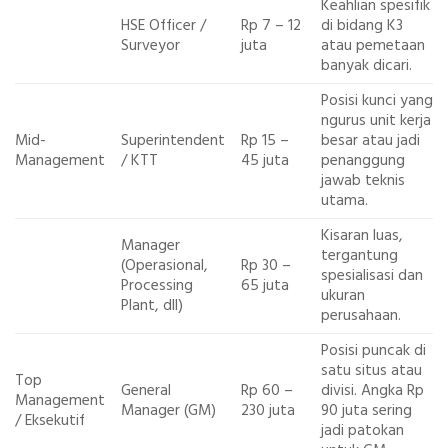
Keahlian spesifik
HSE Officer /
Rp 7 – 12
di bidang K3
Surveyor
juta
atau pemetaan
banyak dicari.
Posisi kunci yang
ngurus unit kerja
Mid-
Superintendent
Rp 15 –
besar atau jadi
Management
/ KTT
45 juta
penanggung
jawab teknis
utama.
Kisaran luas,
Manager
tergantung
(Operasional,
Rp 30 –
spesialisasi dan
Processing
65 juta
ukuran
Plant, dll)
perusahaan.
Posisi puncak di
satu situs atau
Top
General
Rp 60 –
divisi. Angka Rp
Management
Manager (GM)
230 juta
90 juta sering
/ Eksekutif
jadi patokan