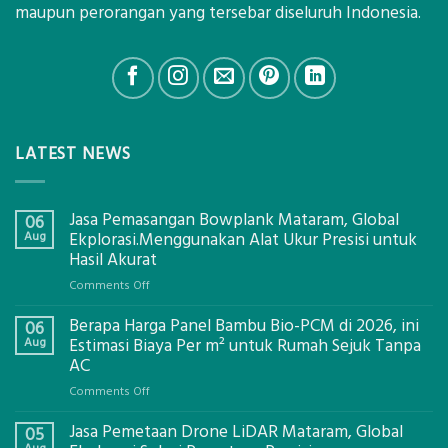
maupun perorangan yang tersebar diseluruh Indonesia.
LATEST NEWS
Jasa Pemasangan Bowplank Mataram, Global
06
Aug
Ekplorasi.Menggunakan Alat Ukur Presisi untuk
Hasil Akurat
on
Comments Off
Jasa
Berapa Harga Panel Bambu Bio-PCM di 2026, ini
Pemasangan
06
Bowplank
Aug
Estimasi Biaya Per m² untuk Rumah Sejuk Tanpa
Mataram,
AC
Global
on
Comments Off
Ekplorasi.Menggunakan
Berapa
Alat
Jasa Pemetaan Drone LiDAR Mataram, Global
Harga
05
Ukur
Panel