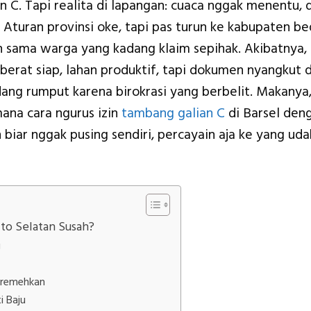
 C. Tapi realita di lapangan: cuaca nggak menentu, 
g. Aturan provinsi oke, tapi pas turun ke kabupaten b
an sama warga yang kadang klaim sepihak. Akibatnya,
erat siap, lahan produktif, tapi dokumen nyangkut d
adang rumput karena birokrasi yang berbelit. Makanya
ana cara ngurus izin
tambang galian C
di Barsel den
 biar nggak pusing sendiri, percayain aja ke yang uda
ito Selatan Susah?
g
iremehkan
i Baju