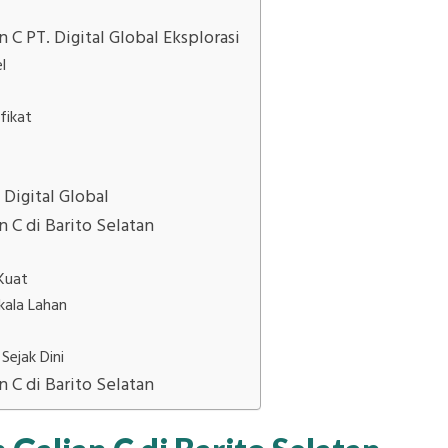
 C PT. Digital Global Eksplorasi
l
fikat
 Digital Global
n C di Barito Selatan
Kuat
kala Lahan
ejak Dini
 C di Barito Selatan