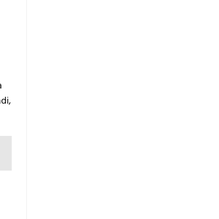
a
di,