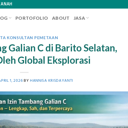
TANAH
LOG
PORTOFOLIO
ABOUT
JASA
ITA KONSULTAN PEMETAAN
g Galian C di Barito Selatan,
leh Global Eksplorasi
APRIL 1, 2026
BY
HANNISA KRISDAYANTI