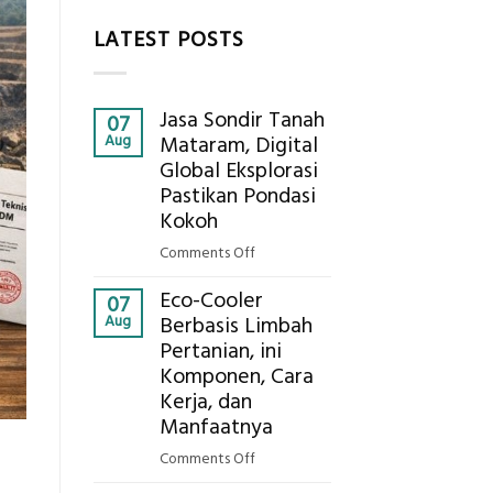
LATEST POSTS
Jasa Sondir Tanah
07
Aug
Mataram, Digital
Global Eksplorasi
Pastikan Pondasi
Kokoh
on
Comments Off
Jasa
Eco-Cooler
Sondir
07
Aug
Berbasis Limbah
Tanah
Pertanian, ini
Mataram,
Komponen, Cara
Digital
Global
Kerja, dan
Eksplorasi
Manfaatnya
Pastikan
on
Comments Off
Pondasi
Eco-