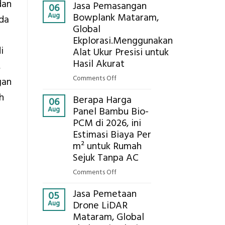
Kokoh
dan
Jasa Pemasangan
Cooler
06
Aug
Bowplank Mataram,
Berbasis
eda
Global
Limbah
Ekplorasi.Menggunakan
Pertanian,
i
ini
Alat Ukur Presisi untuk
Komponen,
Hasil Akurat
,
Cara
on
Comments Off
gan
Kerja,
Jasa
dan
h
Berapa Harga
Pemasangan
06
Manfaatnya
Aug
Panel Bambu Bio-
Bowplank
PCM di 2026, ini
Mataram,
Estimasi Biaya Per
Global
Ekplorasi.Menggunakan
m² untuk Rumah
Alat
Sejuk Tanpa AC
Ukur
on
Comments Off
Presisi
Berapa
untuk
Jasa Pemetaan
Harga
05
Hasil
Aug
Drone LiDAR
Panel
Akurat
Mataram, Global
Bambu