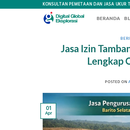
Skip
KONSULTAN PEMETAAN DAN JASA UKUR 
to
BERANDA
B
content
BER
Jasa Izin Tamban
Lengkap O
POSTED ON
01
Apr