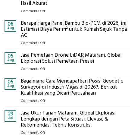
Hasil Akurat
on
Comments Off
Jasa
Berapa Harga Panel Bambu Bio-PCM di 2026, ini
Pemasangan
06
Bowplank
Aug
Estimasi Biaya Per m² untuk Rumah Sejuk Tanpa
Mataram,
AC
Global
on
Comments Off
Ekplorasi.Menggunakan
Berapa
Alat
Jasa Pemetaan Drone LiDAR Mataram, Global
Harga
05
Ukur
Panel
Aug
Ekplorasi Solusi Pemetaan Presisi
Presisi
Bambu
untuk
on
Comments Off
Bio-
Hasil
Jasa
PCM
Akurat
Bagaimana Cara Mendapatkan Posisi Geodetic
Pemetaan
05
di
Drone
Aug
Surveyor di Industri Migas di 2026?, Berikut
2026,
LiDAR
Kualifikasi yang Dicari Perusahaan
ini
Mataram,
Estimasi
on
Comments Off
Global
Biaya
Bagaimana
Ekplorasi
Per
Jasa Ukur Tanah Mataram, Global Ekplorasi
Cara
29
Solusi
m²
Mendapatkan
Jul
Lengkap dengan Peta Situasi, Elevasi, &
Pemetaan
untuk
Posisi
Rekomendasi Teknis Konstruksi
Presisi
Rumah
Geodetic
on
Comments Off
Sejuk
Surveyor