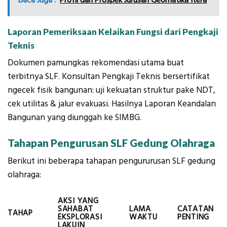
Baca Juga :
Profil dan Prospek Jurusan Geomatika Itera
Laporan Pemeriksaan Kelaikan Fungsi dari Pengkaji
Teknis
Dokumen pamungkas rekomendasi utama buat
terbitnya SLF. Konsultan Pengkaji Teknis bersertifikat
ngecek fisik bangunan: uji kekuatan struktur pake NDT,
cek utilitas & jalur evakuasi. Hasilnya Laporan Keandalan
Bangunan yang diunggah ke SIMBG.
Tahapan Pengurusan SLF Gedung Olahraga
Berikut ini beberapa tahapan pengururusan SLF gedung
olahraga:
AKSI YANG
SAHABAT
LAMA
CATATAN
TAHAP
EKSPLORASI
WAKTU
PENTING
LAKUIN