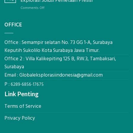
Ekplorasi Solusi Pemetaan Presisi
Presisi
Bambu
untuk
on
Comments Off
Bio-
Hasil
Jasa
PCM
Akurat
Pemetaan
di
OFFICE
Drone
2026,
LiDAR
ini
Mataram,
Estimasi
Global
Office : Semampir selatan No. 73 GG 1-A, Surabaya
Biaya
Ekplorasi
Keputih Sukolilo Kota Surabaya Jawa Timur.
Per
Solusi
m²
Office 2 : Villa Kalikepiting 125 B, RW.3, Tambaksari,
Pemetaan
untuk
Presisi
Surabaya
Rumah
Sejuk
Email :
Globaleksplorasiindonesia@gmail.com
Tanpa
P :
AC
6289-6856-17675
Link Penting
Terms of Service
Privacy Policy