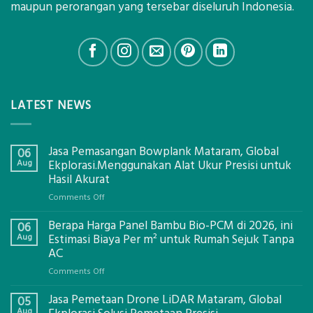
maupun perorangan yang tersebar diseluruh Indonesia.
LATEST NEWS
Jasa Pemasangan Bowplank Mataram, Global
06
Aug
Ekplorasi.Menggunakan Alat Ukur Presisi untuk
Hasil Akurat
on
Comments Off
Jasa
Berapa Harga Panel Bambu Bio-PCM di 2026, ini
Pemasangan
06
Bowplank
Aug
Estimasi Biaya Per m² untuk Rumah Sejuk Tanpa
Mataram,
AC
Global
on
Comments Off
Ekplorasi.Menggunakan
Berapa
Alat
Jasa Pemetaan Drone LiDAR Mataram, Global
Harga
05
Ukur
Panel
Aug