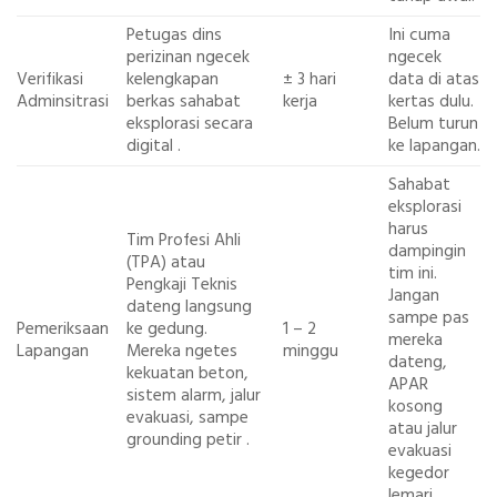
Petugas dins
Ini cuma
perizinan ngecek
ngecek
Verifikasi
kelengkapan
± 3 hari
data di atas
Adminsitrasi
berkas sahabat
kerja
kertas dulu.
eksplorasi secara
Belum turun
digital
.
ke lapangan.
Sahabat
eksplorasi
harus
Tim Profesi Ahli
dampingin
(TPA)
atau
tim ini.
Pengkaji Teknis
Jangan
dateng langsung
sampe pas
Pemeriksaan
ke gedung.
1 – 2
mereka
Lapangan
Mereka ngetes
minggu
dateng,
kekuatan beton,
APAR
sistem alarm, jalur
kosong
evakuasi, sampe
atau jalur
grounding petir
.
evakuasi
kegedor
lemari.