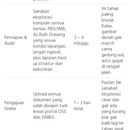
Ini tahap
Sahabat
paling
eksplorasi
krusial.
kumpulin semua
Kalau
berkas: PBG/IMB,
gambar
As Built Drawing
Persiapan &
2 – 4
denah gak
yang
sesuai
Audit
minggu
match
kondisi lapangan,
sama
jangan ngasal!,
gedung asli,
plus laporan hasil
auto gagal
uji struktur dan
di tengah
kelistrikan
.
jalan.
Pastiin file
sahabat
Upload semua
eksplorasi
dokumen yang
clear dan
Pengajuan
1 – 3 hari
udah disiapin tadi
gak ada
Online
kerja
lewat portal OSS
yang kurang
dan SIMBG
.
biar gak
balik lagi ke
tahap awal.