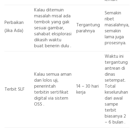
Kalau ditemuin
Semakin
masalah misal ada
ribet
tembok yang gak
Perbaikan
Tergantung
masalahnya,
sesuai gambar,
(Jika Ada)
parahnya
semakin
sahabat eksplorasi
lama juga
dikasih waktu
prosesnya.
buat benerin dulu
.
Waktu ini
tergantung
antrean di
Kalau semua aman
dinas
dan lolos uji,
setempat.
penerintah
14 – 30 hari
Total
Terbit SLF
terbitin sertifikat
kerja
keseluruhan
digital via sistem
dari awal
OSS
.
sampe
terbit
biasanya
2
– 6 bulan
.