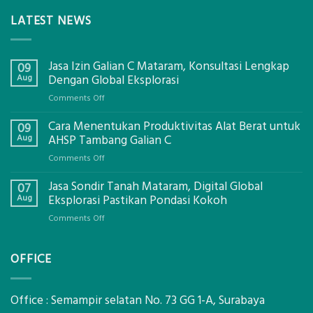
LATEST NEWS
Jasa Izin Galian C Mataram, Konsultasi Lengkap
09
Aug
Dengan Global Eksplorasi
on
Comments Off
Jasa
Cara Menentukan Produktivitas Alat Berat untuk
Izin
09
Galian
Aug
AHSP Tambang Galian C
C
on
Comments Off
Mataram,
Cara
Konsultasi
Jasa Sondir Tanah Mataram, Digital Global
Menentukan
07
Lengkap
Produktivitas
Aug
Eksplorasi Pastikan Pondasi Kokoh
Dengan
Alat
Global
on
Comments Off
Berat
Eksplorasi
Jasa
untuk
Sondir
AHSP
OFFICE
Tanah
Tambang
Mataram,
Galian
Digital
C
Global
Office : Semampir selatan No. 73 GG 1-A, Surabaya
Eksplorasi