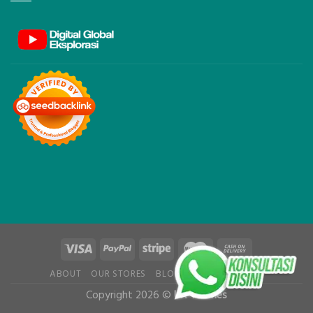
ABOUT
OUR STORES
BLOG
CONTACT
FAQ
Copyright 2026 ©
UX Themes