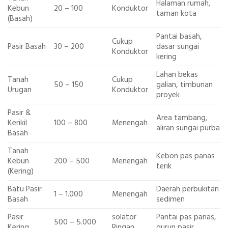
Halaman rumah,
Kebun
20 – 100
Konduktor
taman kota
(Basah)
Pantai basah,
Cukup
Pasir Basah
30 – 200
dasar sungai
Konduktor
kering
Lahan bekas
Tanah
Cukup
50 – 150
galian, timbunan
Urugan
Konduktor
proyek
Pasir &
Area tambang,
Kerikil
100 – 800
Menengah
aliran sungai purba
Basah
Tanah
Kebon pas panas
Kebun
200 – 500
Menengah
terik
(Kering)
Batu Pasir
Daerah perbukitan
1 – 1.000
Menengah
Basah
sedimen
Pasir
solator
Pantai pas panas,
500 – 5.000
Kering
Ringan
gurun pasir