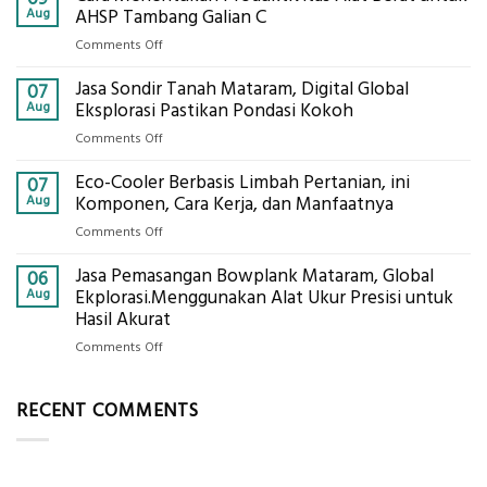
Galian
Aug
AHSP Tambang Galian C
C
on
Comments Off
Mataram,
Cara
Konsultasi
Jasa Sondir Tanah Mataram, Digital Global
Menentukan
07
Lengkap
Produktivitas
Aug
Eksplorasi Pastikan Pondasi Kokoh
Dengan
Alat
Global
on
Comments Off
Berat
Eksplorasi
Jasa
untuk
Eco-Cooler Berbasis Limbah Pertanian, ini
Sondir
07
AHSP
Tanah
Aug
Komponen, Cara Kerja, dan Manfaatnya
Tambang
Mataram,
Galian
on
Comments Off
Digital
C
Eco-
Global
Jasa Pemasangan Bowplank Mataram, Global
Cooler
06
Eksplorasi
Berbasis
Aug
Ekplorasi.Menggunakan Alat Ukur Presisi untuk
Pastikan
Limbah
Hasil Akurat
Pondasi
Pertanian,
Kokoh
on
Comments Off
ini
Jasa
Komponen,
Pemasangan
Cara
RECENT COMMENTS
Bowplank
Kerja,
Mataram,
dan
Global
Manfaatnya
Ekplorasi.Menggunakan