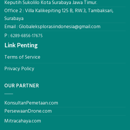
Keputih Sukolilo Kota Surabaya Jawa Timur.
Pastikan
Office 2 : Villa Kalikepiting 125 B, RW.3, Tambaksari,
Pondasi
Kokoh
Surabaya
Email :
Globaleksplorasiindonesia@gmail.com
P :
6289-6856-17675
Link Penting
Terms of Service
Privacy Policy
OUR PARTNER
KonsultanPemetaan.com
PersewaanDrone.com
Mitracahaya.com