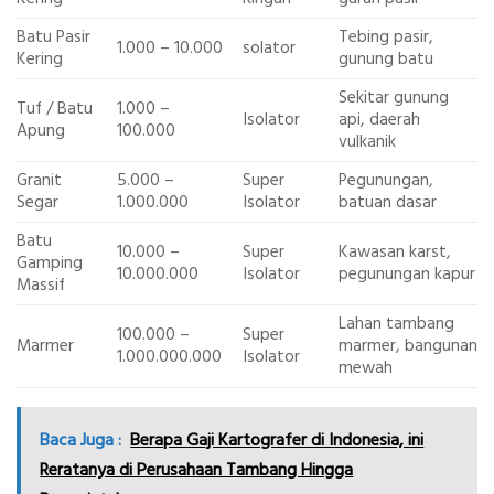
Batu Pasir
Tebing pasir,
1.000 – 10.000
solator
Kering
gunung batu
Sekitar gunung
Tuf / Batu
1.000 –
Isolator
api, daerah
Apung
100.000
vulkanik
Granit
5.000 –
Super
Pegunungan,
Segar
1.000.000
Isolator
batuan dasar
Batu
10.000 –
Super
Kawasan karst,
Gamping
10.000.000
Isolator
pegunungan kapur
Massif
Lahan tambang
100.000 –
Super
Marmer
marmer, bangunan
1.000.000.000
Isolator
mewah
Baca Juga :
Berapa Gaji Kartografer di Indonesia, ini
Reratanya di Perusahaan Tambang Hingga