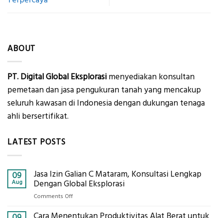
ABOUT
PT. Digital Global Eksplorasi
menyediakan konsultan
pemetaan dan jasa pengukuran tanah yang mencakup
seluruh kawasan di Indonesia dengan dukungan tenaga
ahli bersertifikat.
LATEST POSTS
Jasa Izin Galian C Mataram, Konsultasi Lengkap
09
Aug
Dengan Global Eksplorasi
on
Comments Off
Jasa
Cara Menentukan Produktivitas Alat Berat untuk
Izin
09