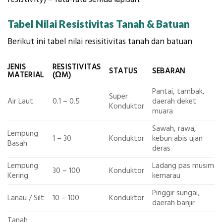
Tabel Nilai Resistivitas Tanah & Batuan
Berikut ini tabel nilai resisitivitas tanah dan batuan
JENIS
RESISTIVITAS
STATUS
SEBARAN
MATERIAL
(ΩM)
Pantai, tambak,
Super
Air Laut
0.1 – 0.5
daerah deket
Konduktor
muara
Sawah, rawa,
Lempung
1 – 30
Konduktor
kebun abis ujan
Basah
deras
Lempung
Ladang pas musim
30 – 100
Konduktor
Kering
kemarau
Pinggir sungai,
Lanau / Silt
10 – 100
Konduktor
daerah banjir
Tanah