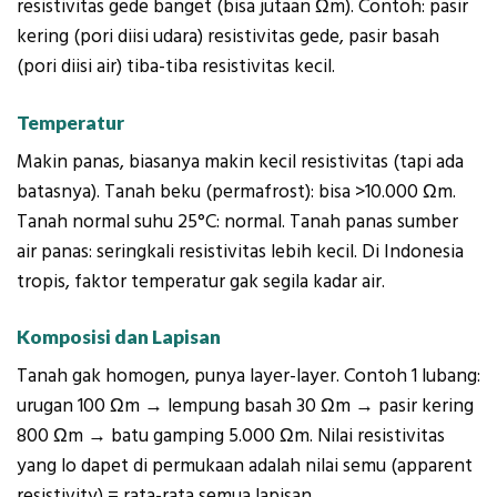
resistivitas gede banget (bisa jutaan Ωm). Contoh: pasir
kering (pori diisi udara) resistivitas gede, pasir basah
(pori diisi air) tiba-tiba resistivitas kecil.
Temperatur
Makin panas, biasanya makin kecil resistivitas (tapi ada
batasnya). Tanah beku (permafrost): bisa >10.000 Ωm.
Tanah normal suhu 25°C: normal. Tanah panas sumber
air panas: seringkali resistivitas lebih kecil. Di Indonesia
tropis, faktor temperatur gak segila kadar air.
Komposisi dan Lapisan
Tanah gak homogen, punya layer-layer. Contoh 1 lubang:
urugan 100 Ωm → lempung basah 30 Ωm → pasir kering
800 Ωm → batu gamping 5.000 Ωm. Nilai resistivitas
yang lo dapet di permukaan adalah nilai semu (apparent
resistivity) = rata-rata semua lapisan.