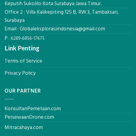
Alat
Keputih Sukolilo Kota Surabaya Jawa Timur.
Ukur
Office 2 : Villa Kalikepiting 125 B, RW.3, Tambaksari,
Presisi
untuk
Surabaya
Hasil
Email :
Globaleksplorasiindonesia@gmail.com
Akurat
P :
6289-6856-17675
Link Penting
Terms of Service
Privacy Policy
OUR PARTNER
KonsultanPemetaan.com
PersewaanDrone.com
Mitracahaya.com