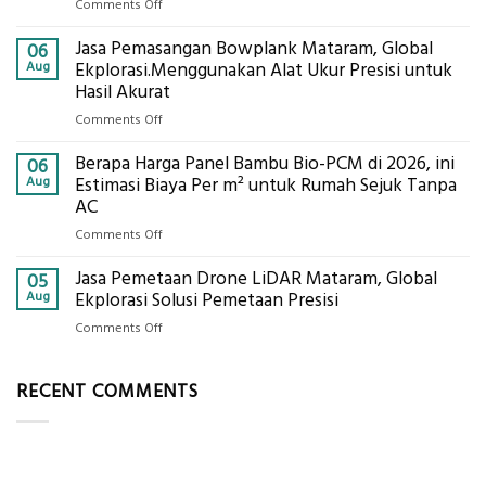
on
Comments Off
Digital
Eco-
Global
Jasa Pemasangan Bowplank Mataram, Global
Cooler
06
Eksplorasi
Berbasis
Aug
Ekplorasi.Menggunakan Alat Ukur Presisi untuk
Pastikan
Limbah
Hasil Akurat
Pondasi
Pertanian,
Kokoh
on
Comments Off
ini
Jasa
Komponen,
Berapa Harga Panel Bambu Bio-PCM di 2026, ini
Pemasangan
06
Cara
Bowplank
Aug
Estimasi Biaya Per m² untuk Rumah Sejuk Tanpa
Kerja,
Mataram,
AC
dan
Global
Manfaatnya
on
Comments Off
Ekplorasi.Menggunakan
Berapa
Alat
Jasa Pemetaan Drone LiDAR Mataram, Global
Harga
05
Ukur
Panel
Aug
Ekplorasi Solusi Pemetaan Presisi
Presisi
Bambu
untuk
on
Comments Off
Bio-
Hasil
Jasa
PCM
Akurat
Pemetaan
di
RECENT COMMENTS
Drone
2026,
LiDAR
ini
Mataram,
Estimasi
Global
Biaya
Ekplorasi
Per