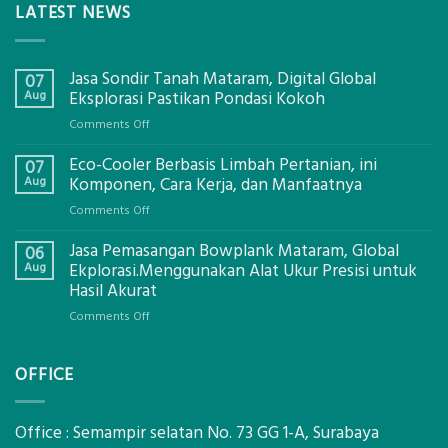
LATEST NEWS
Jasa Sondir Tanah Mataram, Digital Global
07
Aug
Eksplorasi Pastikan Pondasi Kokoh
on
Comments Off
Jasa
Eco-Cooler Berbasis Limbah Pertanian, ini
Sondir
07
Tanah
Aug
Komponen, Cara Kerja, dan Manfaatnya
Mataram,
on
Comments Off
Digital
Eco-
Global
Jasa Pemasangan Bowplank Mataram, Global
Cooler
06
Eksplorasi
Berbasis
Aug
Ekplorasi.Menggunakan Alat Ukur Presisi untuk
Pastikan
Limbah
Hasil Akurat
Pondasi
Pertanian,
Kokoh
on
Comments Off
ini
Jasa
Komponen,
Pemasangan
Cara
OFFICE
Bowplank
Kerja,
Mataram,
dan
Global
Manfaatnya
Ekplorasi.Menggunakan
Office : Semampir selatan No. 73 GG 1-A, Surabaya