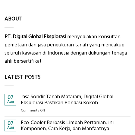
ABOUT
PT. Digital Global Eksplorasi
menyediakan konsultan
pemetaan dan jasa pengukuran tanah yang mencakup
seluruh kawasan di Indonesia dengan dukungan tenaga
ahli bersertifikat.
LATEST POSTS
Jasa Sondir Tanah Mataram, Digital Global
07
Aug
Eksplorasi Pastikan Pondasi Kokoh
on
Comments Off
Jasa
Eco-Cooler Berbasis Limbah Pertanian, ini
Sondir
07
Tanah
Aug
Komponen, Cara Kerja, dan Manfaatnya
Mataram,