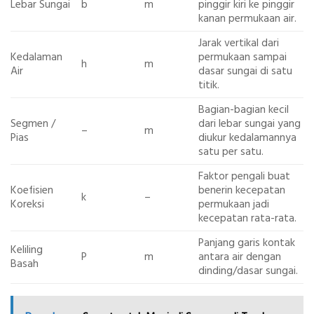
Lebar Sungai
b
m
pinggir kiri ke pinggir
kanan permukaan air.
Jarak vertikal dari
Kedalaman
permukaan sampai
h
m
Air
dasar sungai di satu
titik.
Bagian-bagian kecil
Segmen /
dari lebar sungai yang
–
m
Pias
diukur kedalamannya
satu per satu.
Faktor pengali buat
Koefisien
benerin kecepatan
k
–
Koreksi
permukaan jadi
kecepatan rata-rata.
Panjang garis kontak
Keliling
P
m
antara air dengan
Basah
dinding/dasar sungai.