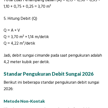
Total Luas Penampang Basah (A)
= 0,15 + 0,50 + 0,95 +
1,10 + 0,75 + 0,25 =
3,70 m²
5. Hitung Debit (Q)
Q = A × V
Q = 3,70 m² × 1,14 m/detik
Q = 4,22 m³/deti
k
Jadi, debit sungai cimande pada saat pengukuran adalah
4,2
meter kubik per detik
.
Standar Pengukuran Debit Sungai 2026
Berikut ini beberapa standar pengukuran debit sungai
2026:
Metode Non-Kontak