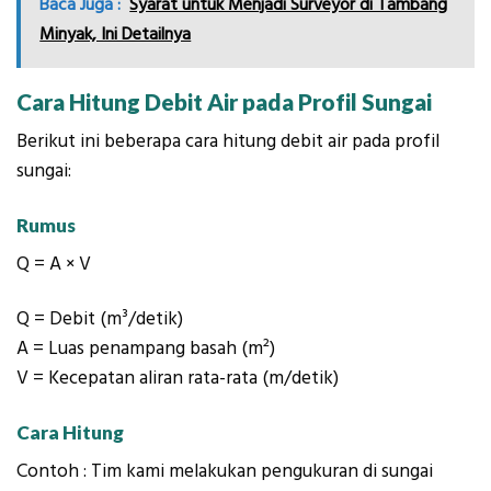
Baca Juga :
Syarat untuk Menjadi Surveyor di Tambang
Minyak, Ini Detailnya
Cara Hitung Debit Air pada Profil Sungai
Berikut ini beberapa cara hitung debit air pada profil
sungai:
Rumus
Q = A × V
Q
= Debit (m³/detik)
A
= Luas penampang basah (m²)
V
= Kecepatan aliran rata-rata (m/detik)
Cara Hitung
Contoh : Tim kami melakukan pengukuran di sungai