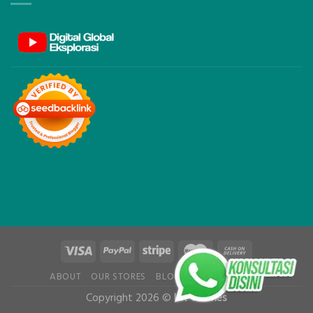
ABOUT
OUR STORES
BLOG
CONTACT
FAQ
Copyright 2026 ©
UX Themes