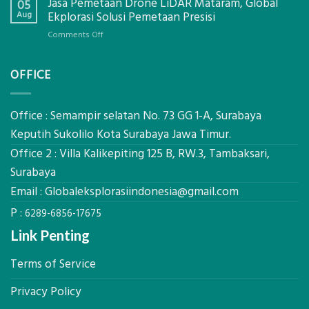
Jasa Pemetaan Drone LiDAR Mataram, Global
Harga
05
Ukur
Panel
Aug
Ekplorasi Solusi Pemetaan Presisi
Presisi
Bambu
untuk
on
Comments Off
Bio-
Hasil
Jasa
PCM
Akurat
Pemetaan
di
OFFICE
Drone
2026,
LiDAR
ini
Mataram,
Estimasi
Global
Office : Semampir selatan No. 73 GG 1-A, Surabaya
Biaya
Ekplorasi
Keputih Sukolilo Kota Surabaya Jawa Timur.
Per
Solusi
m²
Office 2 : Villa Kalikepiting 125 B, RW.3, Tambaksari,
Pemetaan
untuk
Presisi
Surabaya
Rumah
Sejuk
Email :
Globaleksplorasiindonesia@gmail.com
Tanpa
P :
AC
6289-6856-17675
Link Penting
Terms of Service
Privacy Policy