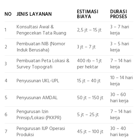
ESTIMASI
DURASI
NO
JENIS LAYANAN
BIAYA
PROSES
Konsultasi Awal &
3 – 7 hari
1
2,5 jt – 15 jt
Pengecekan Tata Ruang
kerja
Pembuatan NIB (Nomor
3 – 5 hari
2
3 jt – 7 jt
Induk Berusaha)
kerja
Pembuatan Peta Lokasi &
400 rb – 1 jt
7 – 14 hari
3
Survey Topografi
per hektar
kerja
10 – 14 hari
4
Penyusunan UKL-UPL
15 jt – 40 jt
kerja
30 – 60
5
Penyusunan AMDAL
50 jt – 150 jt
hari kerja
Pengurusan Izin
7 – 14 hari
6
5 jt – 25 jt
Prinsip/Lokasi (PKKPR)
kerja
Pengurusan IUP Operasi
30 – 40
7
45 jt – 100 jt
Produksi
hari kerja