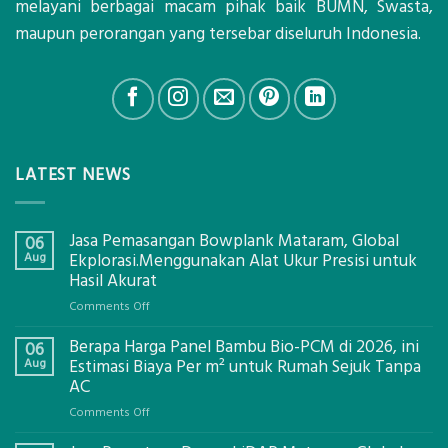
melayani berbagai macam pihak baik BUMN, Swasta,
maupun perorangan yang tersebar diseluruh Indonesia.
LATEST NEWS
Jasa Pemasangan Bowplank Mataram, Global
06
Aug
Ekplorasi.Menggunakan Alat Ukur Presisi untuk
Hasil Akurat
on
Comments Off
Jasa
Berapa Harga Panel Bambu Bio-PCM di 2026, ini
Pemasangan
06
Bowplank
Aug
Estimasi Biaya Per m² untuk Rumah Sejuk Tanpa
Mataram,
AC
Global
on
Comments Off
Ekplorasi.Menggunakan
Berapa
Alat