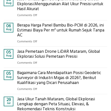
Aug
Ekplorasi.Menggunakan Alat Ukur Presisi untuk
Hasil Akurat
on
Comments Off
Jasa
Berapa Harga Panel Bambu Bio-PCM di 2026, ini
Pemasangan
06
Bowplank
Aug
Estimasi Biaya Per m² untuk Rumah Sejuk Tanpa
Mataram,
AC
Global
on
Comments Off
Ekplorasi.Menggunakan
Berapa
Alat
Jasa Pemetaan Drone LiDAR Mataram, Global
Harga
05
Ukur
Panel
Aug
Ekplorasi Solusi Pemetaan Presisi
Presisi
Bambu
untuk
on
Comments Off
Bio-
Hasil
Jasa
PCM
Akurat
Bagaimana Cara Mendapatkan Posisi Geodetic
Pemetaan
05
di
Drone
Aug
Surveyor di Industri Migas di 2026?, Berikut
2026,
LiDAR
Kualifikasi yang Dicari Perusahaan
ini
Mataram,
Estimasi
on
Comments Off
Global
Biaya
Bagaimana
Ekplorasi
Per
Jasa Ukur Tanah Mataram, Global Ekplorasi
Cara
29
Solusi
m²
Mendapatkan
Jul
Lengkap dengan Peta Situasi, Elevasi, &
Pemetaan
untuk
Posisi
Rekomendasi Teknis Konstruksi
Presisi