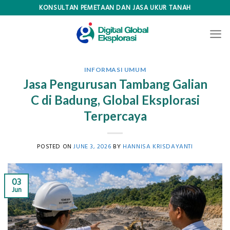
Skip
KONSULTAN PEMETAAN DAN JASA UKUR TANAH
to
content
INFORMASI UMUM
Jasa Pengurusan Tambang Galian
C di Badung, Global Eksplorasi
Terpercaya
POSTED ON
JUNE 3, 2026
BY
HANNISA KRISDAYANTI
03
Jun