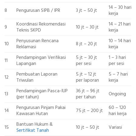
14 – 30 hari
8
Pengurusan SIPB / IPR
3 jt – 50 jt
kerja
Koordinasi Rekomendasi
14 – 21 hari
9
10 jt – 30 jt
Teknis SKPD
kerja
Penyusunan Rencana
10 – 14 hari
10
8 jt – 20 jt
Reklamasi
kerja
Pendampingan Verifikasi
5 jt – 30 jt
1 – 3 hari
11
Lapangan
per sesi
per sesi
Pembuatan Laporan
5 jt – 12 jt
5 – 7 hari
12
Triwulan
per laporan
kerja
Pendampingan Pasca-IUP
36 jt – 96 jt
13
Ongoing
(per tahun)
per tahun
Pengurusan Pinjam Pakai
60 – 120
14
75 jt – 200 jt
Kawasan Hutan
hari kerja
Bantuan Hukum &
15
10 jt – 50 jt
Variasi
Sertifikat Tanah