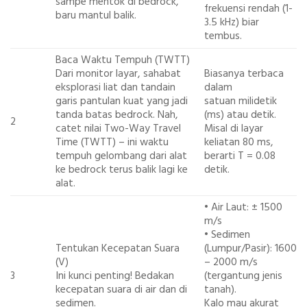
sampe mentok di bedrock,
frekuensi rendah (1-
baru mantul balik.
3.5 kHz) biar
tembus.
Baca Waktu Tempuh (TWTT)
Dari monitor layar, sahabat
Biasanya terbaca
eksplorasi liat dan tandain
dalam
garis pantulan kuat yang jadi
satuan
milidetik
tanda batas bedrock. Nah,
(ms)
atau detik.
2
catet nilai
Two-Way Travel
Misal di layar
Time (TWTT)
– ini waktu
keliatan 80 ms,
tempuh gelombang dari alat
berarti T = 0.08
ke bedrock terus balik lagi ke
detik.
alat.
•
Air Laut:
± 1500
m/s
•
Sedimen
Tentukan Kecepatan Suara
(Lumpur/Pasir):
1600
(V)
– 2000 m/s
3
Ini kunci penting! Bedakan
(tergantung jenis
kecepatan suara di air dan di
tanah).
sedimen.
Kalo mau akurat