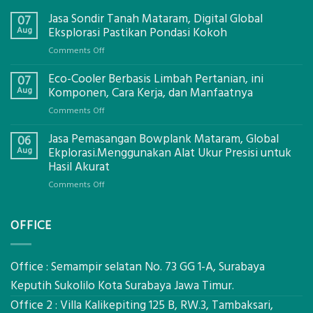
Jasa Sondir Tanah Mataram, Digital Global
07
Aug
Eksplorasi Pastikan Pondasi Kokoh
on
Comments Off
Jasa
Eco-Cooler Berbasis Limbah Pertanian, ini
Sondir
07
Tanah
Aug
Komponen, Cara Kerja, dan Manfaatnya
Mataram,
on
Comments Off
Digital
Eco-
Global
Jasa Pemasangan Bowplank Mataram, Global
Cooler
06
Eksplorasi
Berbasis
Aug
Ekplorasi.Menggunakan Alat Ukur Presisi untuk
Pastikan
Limbah
Hasil Akurat
Pondasi
Pertanian,
Kokoh
on
Comments Off
ini
Jasa
Komponen,
Pemasangan
Cara
OFFICE
Bowplank
Kerja,
Mataram,
dan
Global
Manfaatnya
Ekplorasi.Menggunakan
Office : Semampir selatan No. 73 GG 1-A, Surabaya
Alat
Keputih Sukolilo Kota Surabaya Jawa Timur.
Ukur
Office 2 : Villa Kalikepiting 125 B, RW.3, Tambaksari,
Presisi