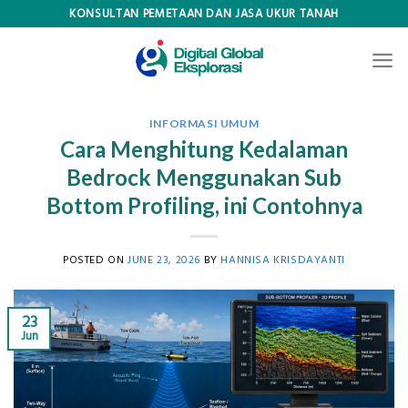
Skip
KONSULTAN PEMETAAN DAN JASA UKUR TANAH
to
content
INFORMASI UMUM
Cara Menghitung Kedalaman
Bedrock Menggunakan Sub
Bottom Profiling, ini Contohnya
POSTED ON
JUNE 23, 2026
BY
HANNISA KRISDAYANTI
23
Jun