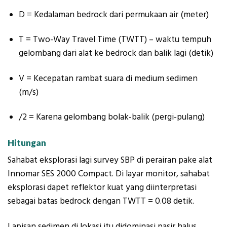
D
= Kedalaman bedrock dari permukaan air (meter)
T
=
Two-Way Travel Time
(TWTT) – waktu tempuh
gelombang dari alat ke bedrock dan balik lagi (detik)
V
= Kecepatan rambat suara di medium sedimen
(m/s)
/2
= Karena gelombang bolak-balik (pergi-pulang)
Hitungan
Sahabat eksplorasi lagi survey SBP di perairan pake alat
Innomar SES 2000 Compact. Di layar monitor, sahabat
eksplorasi dapet reflektor kuat yang diinterpretasi
sebagai batas bedrock dengan TWTT = 0.08 detik.
Lapisan sedimen di lokasi itu didominasi pasir halus