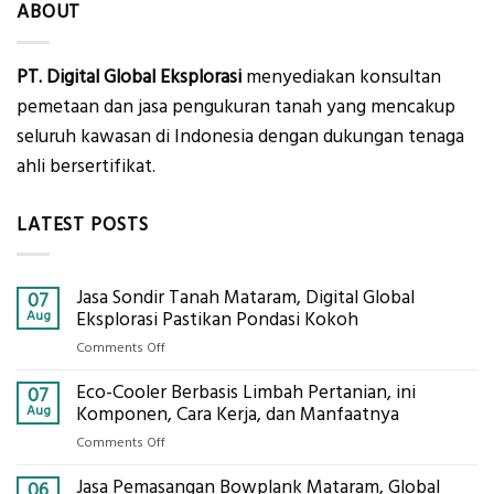
ABOUT
PT. Digital Global Eksplorasi
menyediakan konsultan
pemetaan dan jasa pengukuran tanah yang mencakup
seluruh kawasan di Indonesia dengan dukungan tenaga
ahli bersertifikat.
LATEST POSTS
Jasa Sondir Tanah Mataram, Digital Global
07
Aug
Eksplorasi Pastikan Pondasi Kokoh
on
Comments Off
Jasa
Eco-Cooler Berbasis Limbah Pertanian, ini
Sondir
07
Tanah
Aug
Komponen, Cara Kerja, dan Manfaatnya
Mataram,
on
Comments Off
Digital
Eco-
Global
Jasa Pemasangan Bowplank Mataram, Global
Cooler
06
Eksplorasi