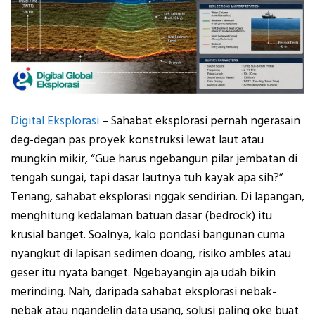
Digital Eksplorasi
– Sahabat eksplorasi p
ernah ngerasain
deg-degan pas proyek konstruksi lewat laut a
tau
mungkin mikir, “Gue harus ngebangun pilar jembatan di
tengah sungai, tapi dasar lautnya tuh kayak apa sih?”
Tenang, sahabat eksplorasi nggak sendirian.
Di lapangan,
menghitung kedalaman batuan dasar (bedrock) itu
krusial banget. Soalnya, kalo pondasi bangunan cuma
nyangkut di lapisan sedimen doang, risiko ambles atau
geser itu nyata banget. Ngebayangin aja udah bikin
merinding.
Nah, daripada sahabat eksplorasi nebak-
nebak atau ngandelin data usang, solusi paling oke buat