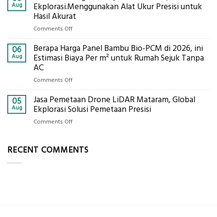
Berbasis
Aug
Ekplorasi.Menggunakan Alat Ukur Presisi untuk
Pastikan
Limbah
Hasil Akurat
Pondasi
Pertanian,
Kokoh
on
Comments Off
ini
Jasa
Komponen,
Berapa Harga Panel Bambu Bio-PCM di 2026, ini
Pemasangan
06
Cara
Bowplank
Aug
Estimasi Biaya Per m² untuk Rumah Sejuk Tanpa
Kerja,
Mataram,
AC
dan
Global
Manfaatnya
on
Comments Off
Ekplorasi.Menggunakan
Berapa
Alat
Jasa Pemetaan Drone LiDAR Mataram, Global
Harga
05
Ukur
Panel
Aug
Ekplorasi Solusi Pemetaan Presisi
Presisi
Bambu
untuk
on
Comments Off
Bio-
Hasil
Jasa
PCM
Akurat
Pemetaan
di
RECENT COMMENTS
Drone
2026,
LiDAR
ini
Mataram,
Estimasi
Global
Biaya
Ekplorasi
Per
Solusi
m²
Pemetaan
untuk
Presisi