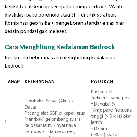
kerikil tebal dengan kecepatan mirip bedrock. Wajib
divalidasi pake borehole atau SPT di titik strategis.
Kombinasi geofisika + pengeboran standar emas biar
desain pondasi gak meleset.
Cara Menghitung Kedalaman Bedrock
Berikut ini beberapa cara menghitung kedalaman
bedrock:
TAHAP
KETERANGAN
PATOKAN
Pastiin pilih
frekuensi yang pas:
Tembakin Sinyal (Akuisisi
•
Dangkal (<
Data)
10m):
pake frekuensi
Pasang alat SBP di kapal, trus
tinggi (>10 kHz) biar
“nembak” gelombang suara
1
jernih.
ke dasar laut. Sinyal bakal
•
Dalam
nembus air dan sedimen,
(>30m):
pake