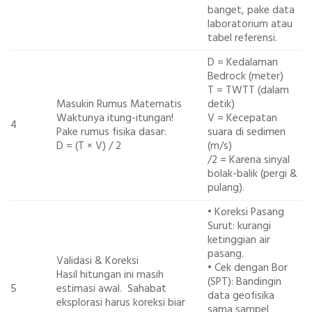
banget, pake data
laboratorium atau
tabel referensi.
D
= Kedalaman
Bedrock (meter)
T
= TWTT (dalam
Masukin Rumus Matematis
detik)
Waktunya itung-itungan!
V
= Kecepatan
4
Pake rumus fisika dasar:
suara di sedimen
D = (T × V) / 2
(m/s)
/2
= Karena sinyal
bolak-balik (pergi &
pulang).
•
Koreksi Pasang
Surut:
kurangi
ketinggian air
pasang.
Validasi & Koreksi
•
Cek dengan Bor
Hasil hitungan ini masih
(SPT):
Bandingin
5
estimasi awal. Sahabat
data geofisika
eksplorasi harus koreksi biar
sama sampel