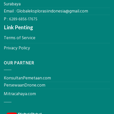
untuk
Surabaya
Hasil
Email :
Globaleksplorasiindonesia@gmail.com
Akurat
P :
6289-6856-17675
Link Penting
Terms of Service
Privacy Policy
OUR PARTNER
KonsultanPemetaan.com
PersewaanDrone.com
Mitracahaya.com