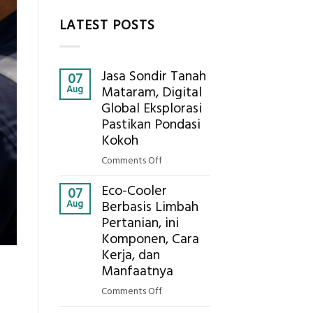
LATEST POSTS
Jasa Sondir Tanah
07
Aug
Mataram, Digital
Global Eksplorasi
Pastikan Pondasi
Kokoh
on
Comments Off
Jasa
Eco-Cooler
Sondir
07
Aug
Berbasis Limbah
Tanah
Pertanian, ini
Mataram,
Komponen, Cara
Digital
Global
Kerja, dan
Eksplorasi
Manfaatnya
Pastikan
on
Comments Off
Pondasi
Eco-