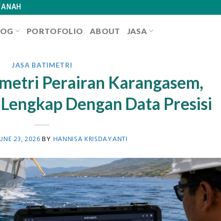
TANAH
LOG
PORTOFOLIO
ABOUT
JASA
JASA BATIMETRI
imetri Perairan Karangasem,
i Lengkap Dengan Data Presisi
UNE 23, 2026
BY
HANNISA KRISDAYANTI