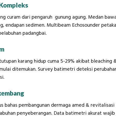
& Kompleks
tebing curam dari pengaruh gunung agung. Medan baw
ang, endapan sedimen. Multibeam Echosounder petak
 pelabuhan padangbai.
am
i tutupan karang hidup cuma 5-29% akibat bleaching 
 mulai ditemukan. Survey batimetri deteksi perubaha
si.
rkembang
s bahas pembangunan dermaga amed & revitalisasi
labuhan penyeberangan. Data batimetri akurat wajib