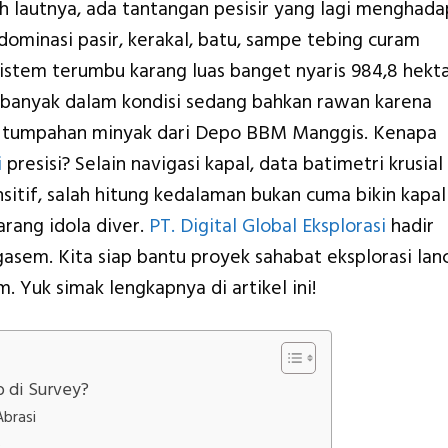
h lautnya, ada tantangan pesisir yang lagi menghada
dominasi pasir, kerakal, batu, sampe tebing curam
sistem terumbu karang luas banget nyaris 984,8 hekt
i banyak dalam kondisi sedang bahkan rawan karena
an tumpahan minyak dari Depo BBM Manggis. Kenapa
i
presisi? Selain navigasi kapal, data batimetri krusial
sitif, salah hitung kedalaman bukan cuma bikin kapal
arang idola diver.
PT. Digital Global Eksplorasi
hadir
ngasem. Kita siap bantu proyek
sahabat eksplorasi
lan
. Yuk simak lengkapnya di artikel ini!
 di Survey?
Abrasi
s