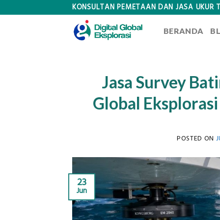
Skip
KONSULTAN PEMETAAN DAN JASA UKUR 
to
BERANDA
B
content
Jasa Survey Bat
Global Eksploras
POSTED ON
J
23
Jun