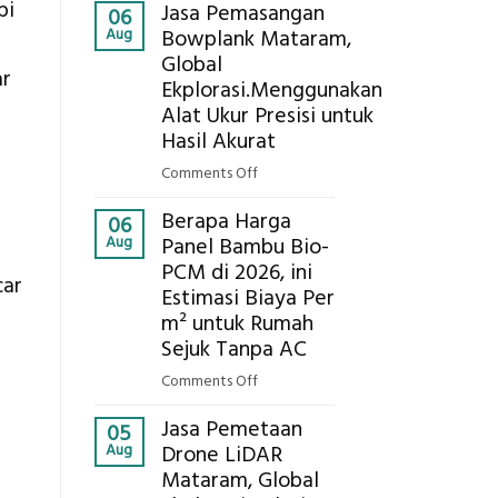
Kokoh
pi
Jasa Pemasangan
Cooler
06
Aug
Bowplank Mataram,
Berbasis
Global
Limbah
ar
Ekplorasi.Menggunakan
Pertanian,
ini
Alat Ukur Presisi untuk
Komponen,
Hasil Akurat
Cara
on
Comments Off
Kerja,
Jasa
dan
Berapa Harga
Pemasangan
06
Manfaatnya
Aug
Panel Bambu Bio-
Bowplank
PCM di 2026, ini
Mataram,
car
Estimasi Biaya Per
Global
Ekplorasi.Menggunakan
m² untuk Rumah
Alat
Sejuk Tanpa AC
Ukur
on
Comments Off
Presisi
Berapa
untuk
Jasa Pemetaan
Harga
05
Hasil
Aug
Drone LiDAR
Panel
Akurat
Mataram, Global
Bambu