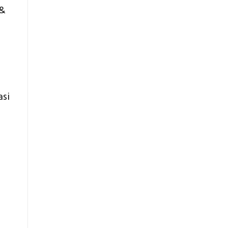
 &
asi