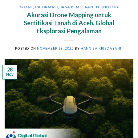
DRONE
,
INFORMASI
,
JASA PEMETAAN
,
TEKNOLOGI
Akurasi Drone Mapping untuk
Sertifikasi Tanah di Aceh, Global
Eksplorasi Pengalaman
POSTED ON
NOVEMBER 28, 2025
BY
HANNISA KRISDAYANTI
28
Nov