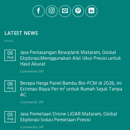
maupun perorangan yang tersebar diseluruh Indonesia.
LATEST NEWS
Jasa Pemasangan Bowplank Mataram, Global
06
Aug
Ekplorasi.Menggunakan Alat Ukur Presisi untuk
Hasil Akurat
on
Comments Off
Jasa
Berapa Harga Panel Bambu Bio-PCM di 2026, ini
Pemasangan
06
Bowplank
Aug
Estimasi Biaya Per m² untuk Rumah Sejuk Tanpa
Mataram,
AC
Global
on
Comments Off
Ekplorasi.Menggunakan
Berapa
Alat
Jasa Pemetaan Drone LiDAR Mataram, Global
Harga
05
Ukur
Panel
Aug