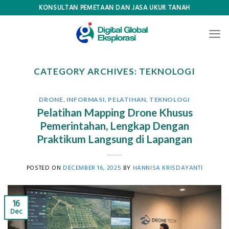
Skip
KONSULTAN PEMETAAN DAN JASA UKUR TANAH
to
content
CATEGORY ARCHIVES:
TEKNOLOGI
DRONE
,
INFORMASI
,
PELATIHAN
,
TEKNOLOGI
Pelatihan Mapping Drone Khusus
Pemerintahan, Lengkap Dengan
Praktikum Langsung di Lapangan
POSTED ON
DECEMBER 16, 2025
BY
HANNISA KRISDAYANTI
16
Dec