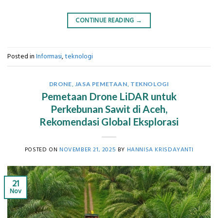
CONTINUE READING
→
Posted in
Informasi
,
teknologi
DRONE
,
JASA PEMETAAN
,
TEKNOLOGI
Pemetaan Drone LiDAR untuk
Perkebunan Sawit di Aceh,
Rekomendasi Global Eksplorasi
POSTED ON
NOVEMBER 21, 2025
BY
HANNISA KRISDAYANTI
21
Nov