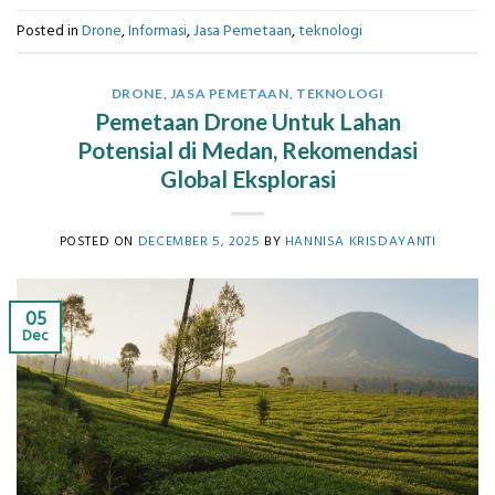
Posted in
Drone
,
Informasi
,
Jasa Pemetaan
,
teknologi
DRONE
,
JASA PEMETAAN
,
TEKNOLOGI
Pemetaan Drone Untuk Lahan
Potensial di Medan, Rekomendasi
Global Eksplorasi
POSTED ON
DECEMBER 5, 2025
BY
HANNISA KRISDAYANTI
05
Dec