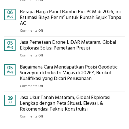
Hasil Akurat
on
Comments Off
Jasa
Berapa Harga Panel Bambu Bio-PCM di 2026, ini
Pemasangan
06
Bowplank
Aug
Estimasi Biaya Per m² untuk Rumah Sejuk Tanpa
Mataram,
AC
Global
on
Comments Off
Ekplorasi.Menggunakan
Berapa
Alat
Jasa Pemetaan Drone LiDAR Mataram, Global
Harga
05
Ukur
Panel
Aug
Ekplorasi Solusi Pemetaan Presisi
Presisi
Bambu
untuk
on
Comments Off
Bio-
Hasil
Jasa
PCM
Akurat
Bagaimana Cara Mendapatkan Posisi Geodetic
Pemetaan
05
di
Drone
Aug
Surveyor di Industri Migas di 2026?, Berikut
2026,
LiDAR
Kualifikasi yang Dicari Perusahaan
ini
Mataram,
Estimasi
on
Comments Off
Global
Biaya
Bagaimana
Ekplorasi
Per
Jasa Ukur Tanah Mataram, Global Ekplorasi
Cara
29
Solusi
m²
Mendapatkan
Jul
Lengkap dengan Peta Situasi, Elevasi, &
Pemetaan
untuk
Posisi
Rekomendasi Teknis Konstruksi
Presisi
Rumah
Geodetic
on
Comments Off