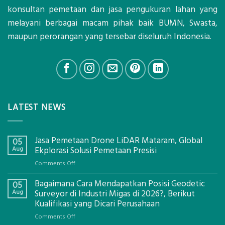
konsultan pemetaan dan jasa pengukuran lahan yang
melayani berbagai macam pihak baik BUMN, Swasta,
maupun perorangan yang tersebar diseluruh Indonesia.
LATEST NEWS
Jasa Pemetaan Drone LiDAR Mataram, Global
05
Aug
Ekplorasi Solusi Pemetaan Presisi
on
Comments Off
Jasa
Bagaimana Cara Mendapatkan Posisi Geodetic
Pemetaan
05
Drone
Aug
Surveyor di Industri Migas di 2026?, Berikut
LiDAR
Kualifikasi yang Dicari Perusahaan
Mataram,
on
Comments Off
Global