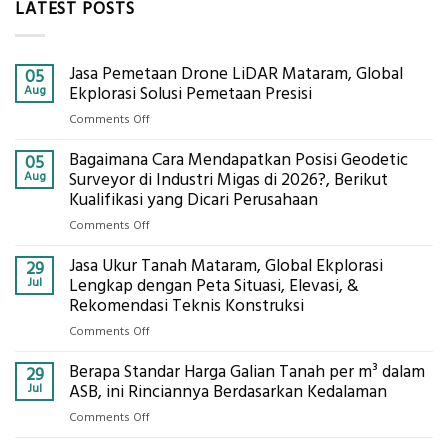
LATEST POSTS
Jasa Pemetaan Drone LiDAR Mataram, Global
05
Aug
Ekplorasi Solusi Pemetaan Presisi
on
Comments Off
Jasa
Bagaimana Cara Mendapatkan Posisi Geodetic
Pemetaan
05
Drone
Aug
Surveyor di Industri Migas di 2026?, Berikut
LiDAR
Kualifikasi yang Dicari Perusahaan
Mataram,
on
Comments Off
Global
Bagaimana
Ekplorasi
Jasa Ukur Tanah Mataram, Global Ekplorasi
Cara
29
Solusi
Mendapatkan
Jul
Lengkap dengan Peta Situasi, Elevasi, &
Pemetaan
Posisi
Rekomendasi Teknis Konstruksi
Presisi
Geodetic
on
Comments Off
Surveyor
Jasa
di
Berapa Standar Harga Galian Tanah per m³ dalam
Ukur
29
Industri
Tanah
Jul
ASB, ini Rinciannya Berdasarkan Kedalaman
Migas
Mataram,
di
on
Comments Off
Global
2026?,
Berapa
Ekplorasi