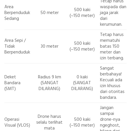
Tetap harus
Area
waspada dan
500 kaki
Berpenduduk
50 meter
jaga jarak
(~150 meter)
Sedang
dari
kerumunan.
Tetap harus
Area Sepi /
mematuhi
500 kaki
Tidak
30 meter
batas 150
(~150 meter)
Berpenduduk
meter dan
izin terbang.
Sangat
berbahaya!
Deket
Radius 9 km
0 kaki
Kecuali ada
Bandara
(SANGAT
(SANGAT
izin khusus
(SMT)
DILARANG)
DILARANG)
dari otoritas
bandara.
Jangan
sampai
Drone harus
Operasi
500 kaki
drone-nya
selalu terlihat
Visual (VLOS)
(~150 meter)
ngeghost,
mata