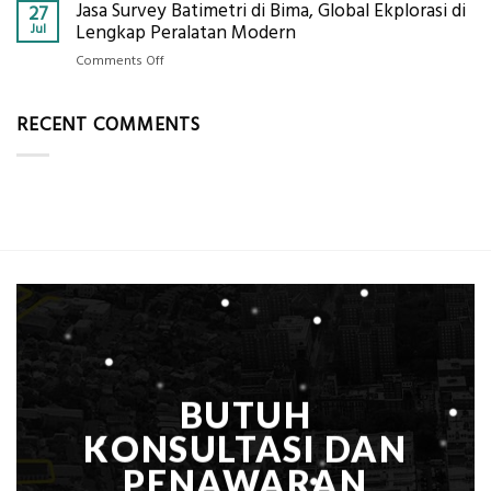
Berikut
Jasa Survey Batimetri di Bima, Global Ekplorasi di
Standar
27
Lengkap
Kualifikasi
Harga
Jul
Lengkap Peralatan Modern
dengan
yang
Galian
Peta
on
Comments Off
Dicari
Tanah
Situasi,
Jasa
Perusahaan
per
Elevasi,
Survey
m³
RECENT COMMENTS
&
Batimetri
dalam
Rekomendasi
di
ASB,
Teknis
Bima,
ini
Konstruksi
Global
Rinciannya
Ekplorasi
Berdasarkan
di
Kedalaman
Lengkap
Peralatan
Modern
BUTUH
KONSULTASI DAN
PENAWARAN