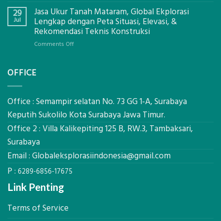
Bagaimana
Ekplorasi
Jasa Ukur Tanah Mataram, Global Ekplorasi
Cara
29
Solusi
Mendapatkan
Jul
Lengkap dengan Peta Situasi, Elevasi, &
Pemetaan
Posisi
Rekomendasi Teknis Konstruksi
Presisi
Geodetic
on
Comments Off
Surveyor
Jasa
di
Ukur
Industri
OFFICE
Tanah
Migas
Mataram,
di
Global
2026?,
Ekplorasi
Office : Semampir selatan No. 73 GG 1-A, Surabaya
Berikut
Lengkap
Kualifikasi
Keputih Sukolilo Kota Surabaya Jawa Timur.
dengan
yang
Office 2 : Villa Kalikepiting 125 B, RW.3, Tambaksari,
Peta
Dicari
Situasi,
Surabaya
Perusahaan
Elevasi,
Email :
Globaleksplorasiindonesia@gmail.com
&
Rekomendasi
P :
6289-6856-17675
Teknis
Konstruksi
Link Penting
Terms of Service