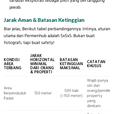
sahabat eksplorasi sebagai pilot yang bertanggung
jawab.
Jarak Aman & Batasan Ketinggian
Biar jelas, Berikut tabel perbandingannya. Intinya, aturan
utama dari Permenhub adalah 5x5x5. Bukan buat
fotografi, tapi buat safety!
JARAK
KONDISI
HORIZONTAL
BATASAN
CATATAN
AREA
MINIMAL
KETINGGIAN
KHUSUS
TERBANG
DARI ORANG
MAKSIMAL
& PROPERTI
Wajib punya
izin dari
Area
500 kaki
orang/pemilik
Berpenduduk
150 meter
(~150 meter)
property
Padat
yang
direkam.