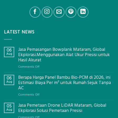
LATEST NEWS
Jasa Pemasangan Bowplank Mataram, Global
06
Aug
Ekplorasi.Menggunakan Alat Ukur Presisi untuk
Hasil Akurat
on
Comments Off
Jasa
Berapa Harga Panel Bambu Bio-PCM di 2026, ini
Pemasangan
06
Bowplank
Aug
Estimasi Biaya Per m² untuk Rumah Sejuk Tanpa
Mataram,
AC
Global
on
Comments Off
Ekplorasi.Menggunakan
Berapa
Alat
Jasa Pemetaan Drone LiDAR Mataram, Global
Harga
05
Ukur
Panel
Aug
Ekplorasi Solusi Pemetaan Presisi
Presisi
Bambu
untuk
on
Comments Off