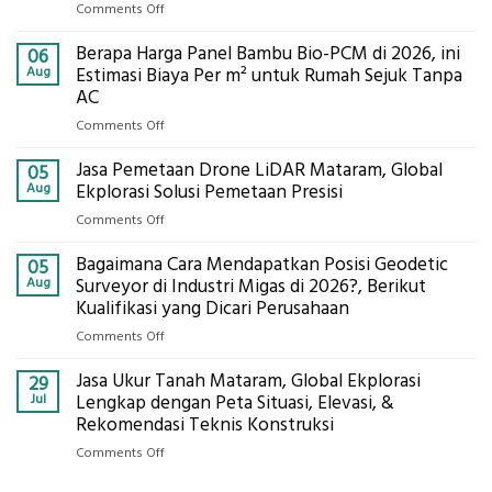
on
Comments Off
Jasa
Berapa Harga Panel Bambu Bio-PCM di 2026, ini
Pemasangan
06
Bowplank
Aug
Estimasi Biaya Per m² untuk Rumah Sejuk Tanpa
Mataram,
AC
Global
on
Comments Off
Ekplorasi.Menggunakan
Berapa
Alat
Jasa Pemetaan Drone LiDAR Mataram, Global
Harga
05
Ukur
Panel
Aug
Ekplorasi Solusi Pemetaan Presisi
Presisi
Bambu
untuk
on
Comments Off
Bio-
Hasil
Jasa
PCM
Akurat
Bagaimana Cara Mendapatkan Posisi Geodetic
Pemetaan
05
di
Drone
Aug
Surveyor di Industri Migas di 2026?, Berikut
2026,
LiDAR
Kualifikasi yang Dicari Perusahaan
ini
Mataram,
Estimasi
on
Comments Off
Global
Biaya
Bagaimana
Ekplorasi
Per
Jasa Ukur Tanah Mataram, Global Ekplorasi
Cara
29
Solusi
m²
Mendapatkan
Jul
Lengkap dengan Peta Situasi, Elevasi, &
Pemetaan
untuk
Posisi
Rekomendasi Teknis Konstruksi
Presisi
Rumah
Geodetic
on
Comments Off
Sejuk
Surveyor
Jasa
Tanpa
di