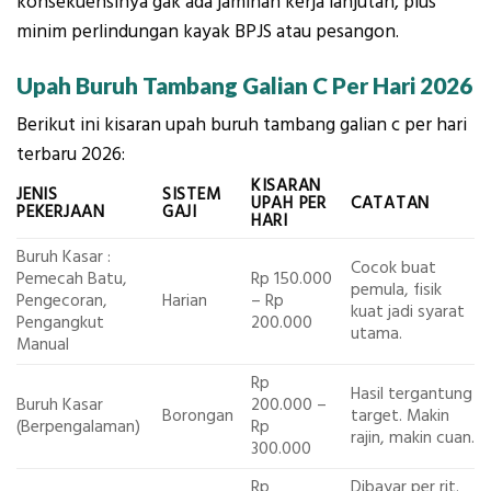
konsekuensinya gak ada jaminan kerja lanjutan, plus
minim perlindungan kayak BPJS atau pesangon.
Upah Buruh Tambang Galian C Per Hari 2026
Berikut ini kisaran upah buruh tambang galian c per hari
terbaru 2026:
KISARAN
JENIS
SISTEM
UPAH PER
CATATAN
PEKERJAAN
GAJI
HARI
Buruh Kasar :
Cocok buat
Pemecah Batu,
Rp 150.000
pemula, fisik
Pengecoran,
Harian
– Rp
kuat jadi syarat
Pengangkut
200.000
utama.
Manual
Rp
Hasil tergantung
Buruh Kasar
200.000 –
Borongan
target. Makin
(Berpengalaman)
Rp
rajin, makin cuan.
300.000
Rp
Dibayar per rit.