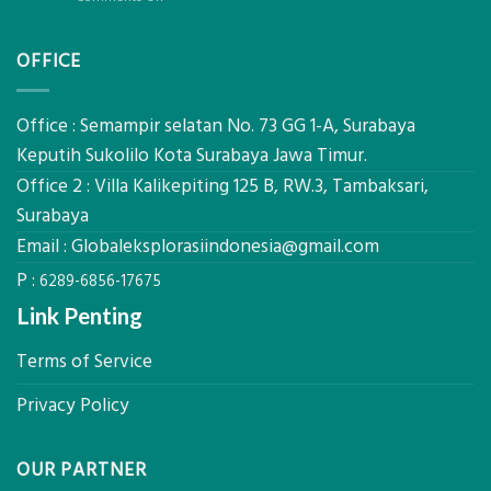
Bio-
Hasil
Jasa
PCM
Akurat
Pemetaan
di
OFFICE
Drone
2026,
LiDAR
ini
Mataram,
Estimasi
Global
Office : Semampir selatan No. 73 GG 1-A, Surabaya
Biaya
Ekplorasi
Keputih Sukolilo Kota Surabaya Jawa Timur.
Per
Solusi
m²
Office 2 : Villa Kalikepiting 125 B, RW.3, Tambaksari,
Pemetaan
untuk
Presisi
Surabaya
Rumah
Sejuk
Email :
Globaleksplorasiindonesia@gmail.com
Tanpa
P :
AC
6289-6856-17675
Link Penting
Terms of Service
Privacy Policy
OUR PARTNER