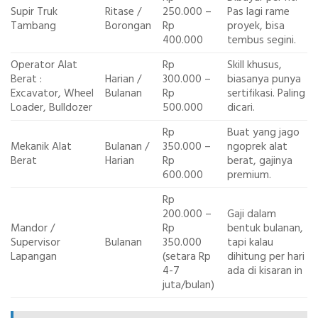
Supir Truk
Ritase /
250.000 –
Pas lagi rame
Tambang
Borongan
Rp
proyek, bisa
400.000
tembus segini.
Operator Alat
Rp
Skill khusus,
Berat :
Harian /
300.000 –
biasanya punya
Excavator, Wheel
Bulanan
Rp
sertifikasi. Paling
Loader, Bulldozer
500.000
dicari.
Rp
Buat yang jago
Mekanik Alat
Bulanan /
350.000 –
ngoprek alat
Berat
Harian
Rp
berat, gajinya
600.000
premium.
Rp
200.000 –
Gaji dalam
Mandor /
Rp
bentuk bulanan,
Supervisor
Bulanan
350.000
tapi kalau
Lapangan
(setara Rp
dihitung per hari
4-7
ada di kisaran in
juta/bulan)