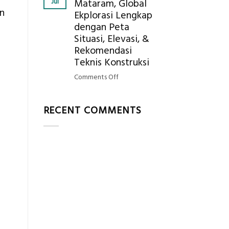
Jul
Mataram, Global
Mendapatkan
n
Ekplorasi Lengkap
Posisi
dengan Peta
Geodetic
Surveyor
Situasi, Elevasi, &
di
Rekomendasi
Industri
Teknis Konstruksi
Migas
on
Comments Off
di
Jasa
2026?,
Ukur
Berikut
RECENT COMMENTS
Tanah
Kualifikasi
Mataram,
yang
Global
Dicari
Ekplorasi
Perusahaan
Lengkap
dengan
Peta
Situasi,
Elevasi,
&
Rekomendasi