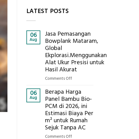
LATEST POSTS
Jasa Pemasangan
06
Aug
Bowplank Mataram,
Global
Ekplorasi.Menggunakan
Alat Ukur Presisi untuk
Hasil Akurat
on
Comments Off
Jasa
Berapa Harga
Pemasangan
06
Aug
Panel Bambu Bio-
Bowplank
PCM di 2026, ini
Mataram,
Estimasi Biaya Per
Global
Ekplorasi.Menggunakan
m² untuk Rumah
Alat
Sejuk Tanpa AC
Ukur
on
Comments Off