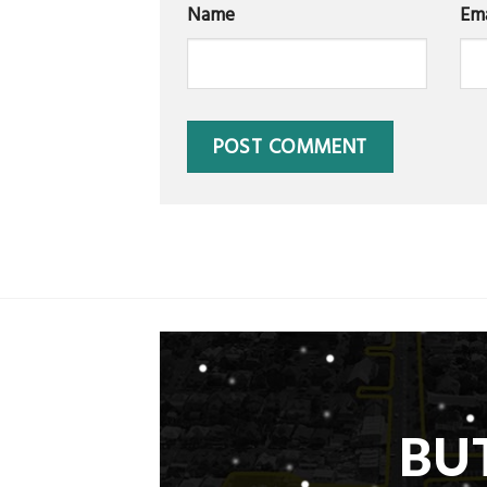
Name
Ema
BU