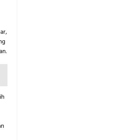
Teknis
Konstruksi
ar,
ng
an.
ih
an