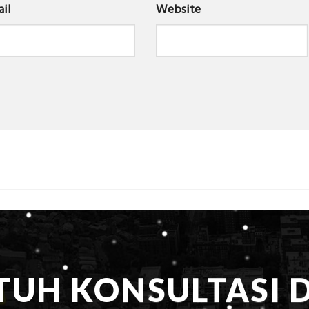
il
Website
TUH KONSULTASI 