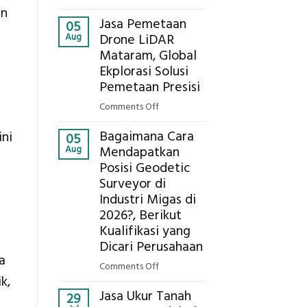
Presisi
Berapa
an
untuk
Jasa Pemetaan
Harga
05
Hasil
Aug
Drone LiDAR
Panel
Akurat
Mataram, Global
Bambu
Ekplorasi Solusi
Bio-
PCM
Pemetaan Presisi
di
on
Comments Off
2026,
Jasa
ini
Bagaimana Cara
ini
Pemetaan
05
Estimasi
Aug
Mendapatkan
Drone
Biaya
Posisi Geodetic
LiDAR
Per
Surveyor di
Mataram,
m²
Global
Industri Migas di
untuk
Ekplorasi
2026?, Berikut
Rumah
Solusi
Kualifikasi yang
Sejuk
Pemetaan
Dicari Perusahaan
Tanpa
Presisi
a
AC
on
Comments Off
k,
Bagaimana
Jasa Ukur Tanah
Cara
29