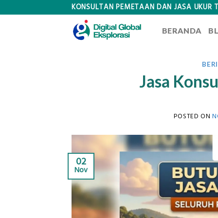
Skip
KONSULTAN PEMETAAN DAN JASA UKUR 
to
BERANDA
B
content
BER
Jasa Konsu
POSTED ON
N
02
Nov