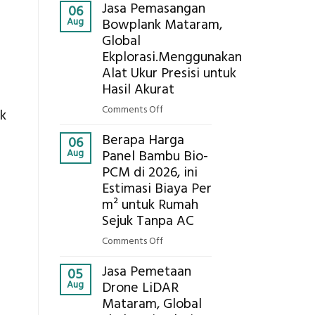
Kokoh
Jasa Pemasangan
Cooler
06
Aug
Bowplank Mataram,
Berbasis
Global
Limbah
Ekplorasi.Menggunakan
Pertanian,
ini
Alat Ukur Presisi untuk
Komponen,
Hasil Akurat
Cara
on
Comments Off
uk
Kerja,
Jasa
dan
Berapa Harga
Pemasangan
06
Manfaatnya
Aug
Panel Bambu Bio-
Bowplank
PCM di 2026, ini
Mataram,
Estimasi Biaya Per
Global
Ekplorasi.Menggunakan
m² untuk Rumah
Alat
Sejuk Tanpa AC
Ukur
on
Comments Off
Presisi
Berapa
untuk
Jasa Pemetaan
Harga
05
Hasil
Aug
Drone LiDAR
Panel
Akurat
Mataram, Global
Bambu