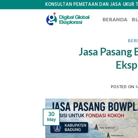
Skip
KONSULTAN PEMETAAN DAN JASA UKUR 
to
BERANDA
B
content
BER
Jasa Pasang 
Eksp
POSTED ON
M
30
May