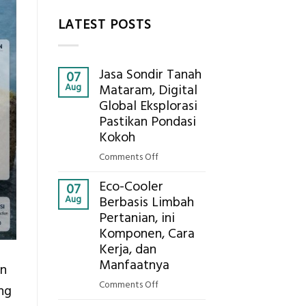
LATEST POSTS
Jasa Sondir Tanah
07
Aug
Mataram, Digital
Global Eksplorasi
Pastikan Pondasi
Kokoh
on
Comments Off
Jasa
Eco-Cooler
Sondir
07
Aug
Berbasis Limbah
Tanah
Pertanian, ini
Mataram,
Komponen, Cara
Digital
Global
Kerja, dan
Eksplorasi
Manfaatnya
an
Pastikan
on
Comments Off
ng
Pondasi
Eco-