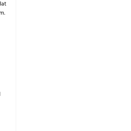
lat
cm.
l