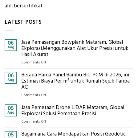
ahli bersertifikat.
LATEST POSTS
Jasa Pemasangan Bowplank Mataram, Global
06
Aug
Ekplorasi.Menggunakan Alat Ukur Presisi untuk
Hasil Akurat
on
Comments Off
Jasa
Berapa Harga Panel Bambu Bio-PCM di 2026, ini
Pemasangan
06
Bowplank
Aug
Estimasi Biaya Per m² untuk Rumah Sejuk Tanpa
Mataram,
AC
Global
on
Comments Off
Ekplorasi.Menggunakan
Berapa
Alat
Jasa Pemetaan Drone LiDAR Mataram, Global
Harga
05
Ukur
Panel
Aug
Ekplorasi Solusi Pemetaan Presisi
Presisi
Bambu
untuk
on
Comments Off
Bio-
Hasil
Jasa
PCM
Akurat
Bagaimana Cara Mendapatkan Posisi Geodetic
Pemetaan
05
di