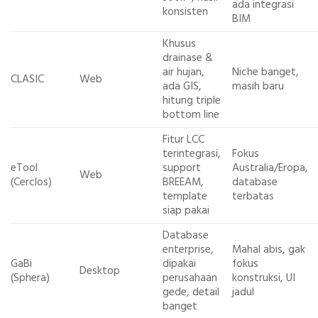
ada integrasi
konsisten
BIM
Khusus
drainase &
air hujan,
Niche banget,
CLASIC
Web
ada GIS,
masih baru
hitung triple
bottom line
Fitur LCC
terintegrasi,
Fokus
eTool
support
Australia/Eropa,
Web
(Cerclos)
BREEAM,
database
template
terbatas
siap pakai
Database
enterprise,
Mahal abis, gak
GaBi
dipakai
fokus
Desktop
(Sphera)
perusahaan
konstruksi, UI
gede, detail
jadul
banget