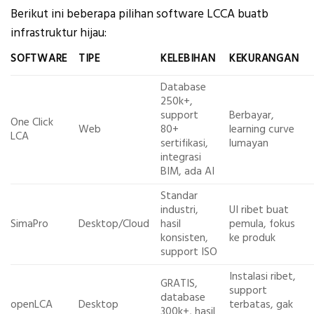
Berikut ini beberapa pilihan software LCCA buatb
infrastruktur hijau:
SOFTWARE
TIPE
KELEBIHAN
KEKURANGAN
Database
250k+,
support
Berbayar,
One Click
Web
80+
learning curve
LCA
sertifikasi,
lumayan
integrasi
BIM, ada AI
Standar
industri,
UI ribet buat
SimaPro
Desktop/Cloud
hasil
pemula, fokus
konsisten,
ke produk
support ISO
Instalasi ribet,
GRATIS,
support
database
openLCA
Desktop
terbatas, gak
300k+, hasil