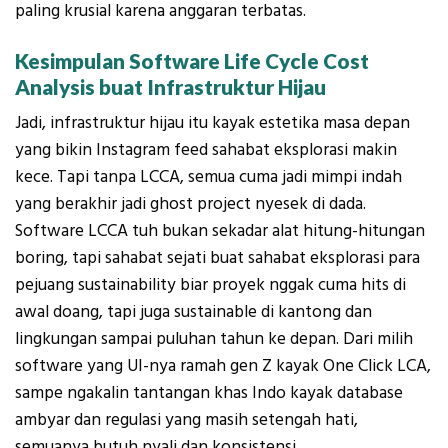
paling krusial karena anggaran terbatas.
Kesimpulan Software Life Cycle Cost
Analysis buat Infrastruktur Hijau
Jadi, infrastruktur hijau itu kayak estetika masa depan
yang bikin Instagram feed sahabat eksplorasi makin
kece. Tapi tanpa LCCA, semua cuma jadi mimpi indah
yang berakhir jadi
ghost project
nyesek di dada.
Software LCCA tuh bukan sekadar alat hitung-hitungan
boring, tapi
s
ahabat sejati
buat sahabat eksplorasi para
pejuang
sustainability
biar proyek nggak cuma hits di
awal doang, tapi juga
sustainable
di kantong dan
lingkungan sampai puluhan tahun ke depan. Dari milih
software yang UI-nya ramah gen Z kayak One Click LCA,
sampe ngakalin tantangan khas Indo kayak database
ambyar dan regulasi yang masih setengah hati,
semuanya butuh nyali dan konsistensi.