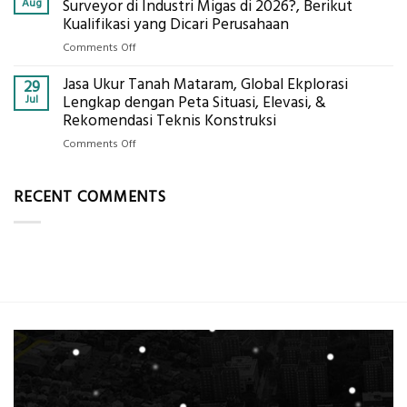
Drone
Aug
Surveyor di Industri Migas di 2026?, Berikut
2026,
LiDAR
Kualifikasi yang Dicari Perusahaan
ini
Mataram,
Estimasi
on
Comments Off
Global
Biaya
Bagaimana
Ekplorasi
Per
Jasa Ukur Tanah Mataram, Global Ekplorasi
Cara
29
Solusi
m²
Mendapatkan
Jul
Lengkap dengan Peta Situasi, Elevasi, &
Pemetaan
untuk
Posisi
Rekomendasi Teknis Konstruksi
Presisi
Rumah
Geodetic
on
Comments Off
Sejuk
Surveyor
Jasa
Tanpa
di
Ukur
AC
Industri
RECENT COMMENTS
Tanah
Migas
Mataram,
di
Global
2026?,
Ekplorasi
Berikut
Lengkap
Kualifikasi
dengan
yang
Peta
Dicari
Situasi,
Perusahaan
Elevasi,
&
Rekomendasi
Teknis
Konstruksi