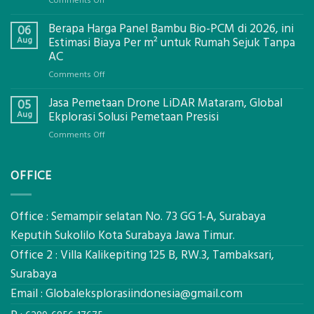
Comments Off
Jasa
Berapa Harga Panel Bambu Bio-PCM di 2026, ini
Pemasangan
06
Bowplank
Aug
Estimasi Biaya Per m² untuk Rumah Sejuk Tanpa
Mataram,
AC
Global
on
Comments Off
Ekplorasi.Menggunakan
Berapa
Alat
Jasa Pemetaan Drone LiDAR Mataram, Global
Harga
05
Ukur
Panel
Aug
Ekplorasi Solusi Pemetaan Presisi
Presisi
Bambu
untuk
on
Comments Off
Bio-
Hasil
Jasa
PCM
Akurat
Pemetaan
di
OFFICE
Drone
2026,
LiDAR
ini
Mataram,
Estimasi
Global
Office : Semampir selatan No. 73 GG 1-A, Surabaya
Biaya
Ekplorasi
Keputih Sukolilo Kota Surabaya Jawa Timur.
Per
Solusi
m²
Office 2 : Villa Kalikepiting 125 B, RW.3, Tambaksari,
Pemetaan
untuk
Presisi
Surabaya
Rumah
Sejuk
Email :
Globaleksplorasiindonesia@gmail.com
Tanpa
AC