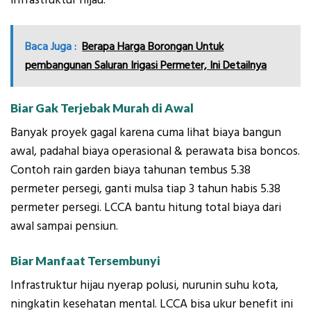
Baca Juga :
Berapa Harga Borongan Untuk
pembangunan Saluran Irigasi Permeter, Ini Detailnya
Biar Gak Terjebak Murah di Awal
Banyak proyek gagal karena cuma lihat biaya bangun
awal, padahal biaya operasional & perawata bisa boncos.
Contoh rain garden biaya tahunan tembus
5.38
permeter persegi, ganti mulsa tiap 3 tahun habis
5.38
p
er
m
e
t
er
p
erse
g
i
. LCCA bantu hitung total biaya dari
awal sampai pensiun.
Biar Manfaat Tersembunyi
Infrastruktur hijau nyerap polusi, nurunin suhu kota,
ningkatin kesehatan mental. LCCA bisa ukur benefit ini