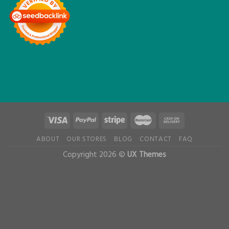
ABOUT
OUR STORES
BLOG
CONTACT
FAQ
Copyright 2026 ©
UX Themes