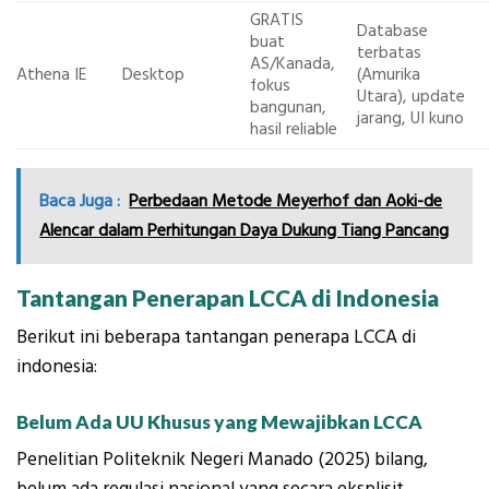
GRATIS
Database
buat
terbatas
AS/Kanada,
Athena IE
Desktop
(Amurika
fokus
Utara), update
bangunan,
jarang, UI kuno
hasil reliable
Baca Juga :
Perbedaan Metode Meyerhof dan Aoki-de
Alencar dalam Perhitungan Daya Dukung Tiang Pancang
Tantangan Penerapan LCCA di Indonesia
Berikut ini beberapa tantangan penerapa LCCA di
indonesia:
Belum Ada UU Khusus yang Mewajibkan LCCA
Penelitian Politeknik Negeri Manado (2025) bilang,