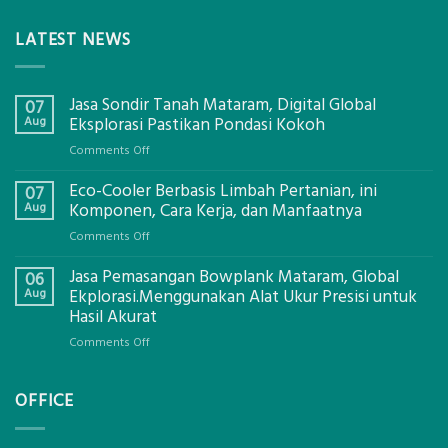
LATEST NEWS
Jasa Sondir Tanah Mataram, Digital Global
07
Aug
Eksplorasi Pastikan Pondasi Kokoh
on
Comments Off
Jasa
Eco-Cooler Berbasis Limbah Pertanian, ini
Sondir
07
Tanah
Aug
Komponen, Cara Kerja, dan Manfaatnya
Mataram,
on
Comments Off
Digital
Eco-
Global
Jasa Pemasangan Bowplank Mataram, Global
Cooler
06
Eksplorasi
Berbasis
Aug
Ekplorasi.Menggunakan Alat Ukur Presisi untuk
Pastikan
Limbah
Hasil Akurat
Pondasi
Pertanian,
Kokoh
on
Comments Off
ini
Jasa
Komponen,
Pemasangan
Cara
OFFICE
Bowplank
Kerja,
Mataram,
dan
Global
Manfaatnya