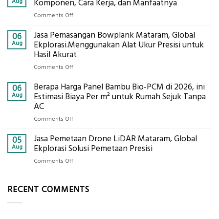
Tanah
Aug
Komponen, Cara Kerja, dan Manfaatnya
Mataram,
on
Comments Off
Digital
Eco-
Global
Jasa Pemasangan Bowplank Mataram, Global
Cooler
06
Eksplorasi
Berbasis
Aug
Ekplorasi.Menggunakan Alat Ukur Presisi untuk
Pastikan
Limbah
Hasil Akurat
Pondasi
Pertanian,
Kokoh
on
Comments Off
ini
Jasa
Komponen,
Berapa Harga Panel Bambu Bio-PCM di 2026, ini
Pemasangan
06
Cara
Bowplank
Aug
Estimasi Biaya Per m² untuk Rumah Sejuk Tanpa
Kerja,
Mataram,
AC
dan
Global
Manfaatnya
on
Comments Off
Ekplorasi.Menggunakan
Berapa
Alat
Jasa Pemetaan Drone LiDAR Mataram, Global
Harga
05
Ukur
Panel
Aug
Ekplorasi Solusi Pemetaan Presisi
Presisi
Bambu
untuk
on
Comments Off
Bio-
Hasil
Jasa
PCM
Akurat
Pemetaan
di
RECENT COMMENTS
Drone
2026,
LiDAR
ini
Mataram,
Estimasi
Global