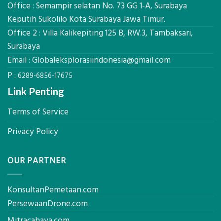
Ekplorasi.Menggunakan
Office : Semampir selatan No. 73 GG 1-A, Surabaya
Alat
Keputih Sukolilo Kota Surabaya Jawa Timur.
Ukur
Office 2 : Villa Kalikepiting 125 B, RW.3, Tambaksari,
Presisi
untuk
Surabaya
Hasil
Email :
Globaleksplorasiindonesia@gmail.com
Akurat
P :
6289-6856-17675
Link Penting
Terms of Service
Privacy Policy
OUR PARTNER
KonsultanPemetaan.com
PersewaanDrone.com
Mitracahaya.com