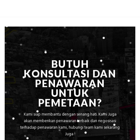
Biaya
Ekplorasi
Per
Solusi
m²
Pemetaan
untuk
Presisi
Rumah
Sejuk
Tanpa
AC
BUTUH
KONSULTASI DAN
PENAWARAN
UNTUK
PEMETAAN?
Kami siap membantu dengan senang hati. Kami Juga
akan memberikan penawaran terbaik dan negosisasi
terhadap penawaran kami, hubungi team kami sekarang
Juga !