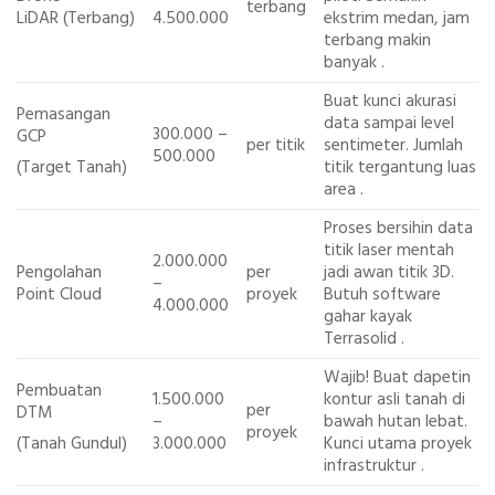
terbang
LiDAR
(Terbang)
4.500.000
ekstrim medan, jam
terbang makin
banyak
.
Buat kunci akurasi
Pemasangan
data sampai level
300.000 –
GCP
per titik
sentimeter. Jumlah
500.000
(Target Tanah)
titik tergantung luas
area
.
Proses bersihin data
titik laser mentah
2.000.000
Pengolahan
per
jadi awan titik 3D.
–
Point Cloud
proyek
Butuh software
4.000.000
gahar kayak
Terrasolid
.
Wajib! Buat dapetin
Pembuatan
1.500.000
kontur asli tanah di
per
DTM
–
bawah hutan lebat.
proyek
(Tanah Gundul)
3.000.000
Kunci utama proyek
infrastruktur
.