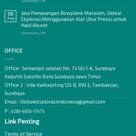
on
Comments Off
Digital
Eco-
Global
Jasa Pemasangan Bowplank Mataram, Global
Cooler
06
Eksplorasi
Berbasis
Aug
Ekplorasi.Menggunakan Alat Ukur Presisi untuk
Pastikan
Limbah
Hasil Akurat
Pondasi
Pertanian,
Kokoh
on
Comments Off
ini
Jasa
Komponen,
Pemasangan
Cara
OFFICE
Bowplank
Kerja,
Mataram,
dan
Global
Manfaatnya
Ekplorasi.Menggunakan
Office : Semampir selatan No. 73 GG 1-A, Surabaya
Alat
Keputih Sukolilo Kota Surabaya Jawa Timur.
Ukur
Office 2 : Villa Kalikepiting 125 B, RW.3, Tambaksari,
Presisi
untuk
Surabaya
Hasil
Email :
Globaleksplorasiindonesia@gmail.com
Akurat
P :
6289-6856-17675
Link Penting
Terms of Service