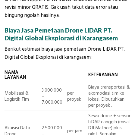
revisi minor GRATIS. Gak usah takut data error atau
bingung ngolah hasilnya.
Biaya Jasa Pemetaan Drone LiDAR PT.
Digital Global Eksplorasi di Karangasem
Berikut estimasi biaya jasa pemetaan Drone LiDAR PT.
Digital Global Eksplorasi di karangasem:
NAMA
KETERANGAN
LAYANAN
Biaya transportasi &
3.000.000
Mobilisasi &
per
akomodasi tim ke
–
Logistik Tim
proyek
lokasi. Dibutuhkan
7.000.000
per proyek
.
Sewa drone + sensor
LiDAR canggih (misal
Akuisisi Data
2.500.000
DJI Matrice) plus
per jam
Drone
–
pilot. Semakin