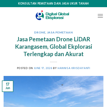
Skip
KONSULTAN PEMETAAN DAN JASA UKUR TANAH
to
content
DRONE
,
JASA PEMETAAN
Jasa Pemetaan Drone LiDAR
Karangasem, Global Ekplorasi
Terlengkap dan Akurat
POSTED ON
JUNE 17, 2026
BY
HANNISA KRISDAYANTI
17
Jun