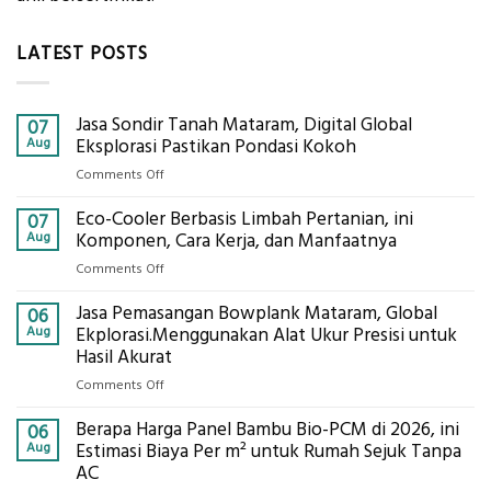
LATEST POSTS
Jasa Sondir Tanah Mataram, Digital Global
07
Aug
Eksplorasi Pastikan Pondasi Kokoh
on
Comments Off
Jasa
Eco-Cooler Berbasis Limbah Pertanian, ini
Sondir
07
Tanah
Aug
Komponen, Cara Kerja, dan Manfaatnya
Mataram,
on
Comments Off
Digital
Eco-
Global
Jasa Pemasangan Bowplank Mataram, Global
Cooler
06
Eksplorasi
Berbasis
Aug
Ekplorasi.Menggunakan Alat Ukur Presisi untuk
Pastikan
Limbah
Hasil Akurat
Pondasi
Pertanian,
Kokoh
on
Comments Off
ini
Jasa
Komponen,
Berapa Harga Panel Bambu Bio-PCM di 2026, ini
Pemasangan
06
Cara
Bowplank
Aug
Estimasi Biaya Per m² untuk Rumah Sejuk Tanpa
Kerja,
Mataram,
AC
dan
Global