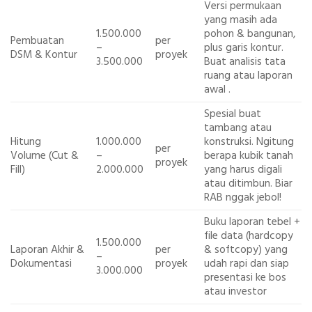
Versi permukaan
yang masih ada
1.500.000
pohon & bangunan,
Pembuatan
per
–
plus garis kontur.
DSM & Kontur
proyek
3.500.000
Buat analisis tata
ruang atau laporan
awal
.
Spesial buat
tambang atau
Hitung
1.000.000
konstruksi. Ngitung
per
Volume
(Cut &
–
berapa kubik tanah
proyek
Fill)
2.000.000
yang harus digali
atau ditimbun. Biar
RAB nggak jebol!
Buku laporan tebel +
file data (hardcopy
1.500.000
Laporan Akhir &
per
& softcopy) yang
–
Dokumentasi
proyek
udah rapi dan siap
3.000.000
presentasi ke bos
atau investor