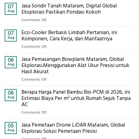
Jasa Sondir Tanah Mataram, Digital Global
07
Aug
Eksplorasi Pastikan Pondasi Kokoh
on
Comments Off
Jasa
Eco-Cooler Berbasis Limbah Pertanian, ini
Sondir
07
Tanah
Aug
Komponen, Cara Kerja, dan Manfaatnya
Mataram,
on
Comments Off
Digital
Eco-
Global
Jasa Pemasangan Bowplank Mataram, Global
Cooler
06
Eksplorasi
Berbasis
Aug
Ekplorasi.Menggunakan Alat Ukur Presisi untuk
Pastikan
Limbah
Hasil Akurat
Pondasi
Pertanian,
Kokoh
on
Comments Off
ini
Jasa
Komponen,
Berapa Harga Panel Bambu Bio-PCM di 2026, ini
Pemasangan
06
Cara
Bowplank
Aug
Estimasi Biaya Per m² untuk Rumah Sejuk Tanpa
Kerja,
Mataram,
AC
dan
Global
Manfaatnya
on
Comments Off
Ekplorasi.Menggunakan
Berapa
Alat
Jasa Pemetaan Drone LiDAR Mataram, Global
Harga
05
Ukur
Panel
Aug
Ekplorasi Solusi Pemetaan Presisi
Presisi
Bambu
untuk
on