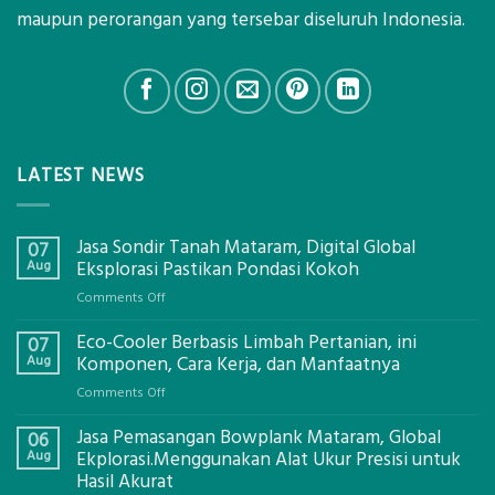
maupun perorangan yang tersebar diseluruh Indonesia.
LATEST NEWS
Jasa Sondir Tanah Mataram, Digital Global
07
Aug
Eksplorasi Pastikan Pondasi Kokoh
on
Comments Off
Jasa
Eco-Cooler Berbasis Limbah Pertanian, ini
Sondir
07
Tanah
Aug
Komponen, Cara Kerja, dan Manfaatnya
Mataram,
on
Comments Off
Digital
Eco-
Global
Jasa Pemasangan Bowplank Mataram, Global
Cooler
06
Eksplorasi
Berbasis
Aug
Ekplorasi.Menggunakan Alat Ukur Presisi untuk
Pastikan
Limbah
Hasil Akurat
Pondasi