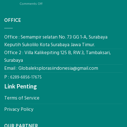
Pertanian,
Kokoh
on
Comments Off
ini
Jasa
Komponen,
Pemasangan
Cara
OFFICE
Bowplank
Kerja,
Mataram,
dan
Global
Manfaatnya
Ekplorasi.Menggunakan
Office : Semampir selatan No. 73 GG 1-A, Surabaya
Alat
Keputih Sukolilo Kota Surabaya Jawa Timur.
Ukur
Office 2 : Villa Kalikepiting 125 B, RW.3, Tambaksari,
Presisi
untuk
Surabaya
Hasil
Email :
Globaleksplorasiindonesia@gmail.com
Akurat
P :
6289-6856-17675
Link Penting
Terms of Service
Privacy Policy
OUR PARTNER