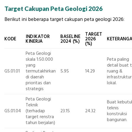
Target Cakupan Peta Geologi 2026
Berikut ini beberapa target cakupan peta geologi 2026:
TARGET
INDIKATOR
BASELINE
KODE
2026
KETERANG
KINERJA
2024 (%)
(%)
Peta Geologi
skala 1:50.000
Peta paling
yang
detail buat 
GS.01.01
termutakhirkan
5.95
14.29
ruang &
di daerah
infrastruktur
prioritas dan
lokal.
strategis
Peta Geologi
Buat kebutu
Teknik
teknis
GS.01.04
(terhadap
23.15
24.32
konstruksi
target renstra
bangunan.
tahun berjalan)