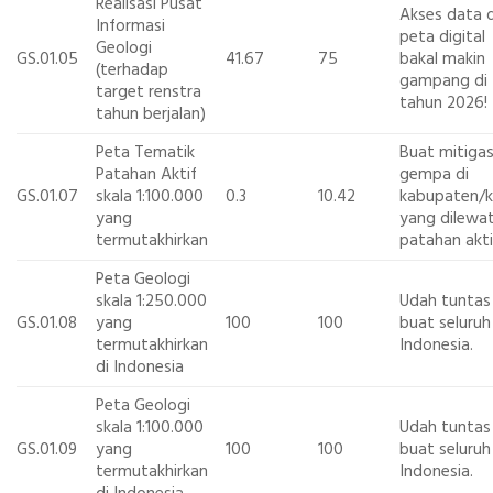
Realisasi Pusat
Akses data 
Informasi
peta digital
Geologi
GS.01.05
41.67
75
bakal makin
(terhadap
gampang di
target renstra
tahun 2026!
tahun berjalan)
Peta Tematik
Buat mitigas
Patahan Aktif
gempa di
GS.01.07
skala 1:100.000
0.3
10.42
kabupaten/
yang
yang dilewat
termutakhirkan
patahan akti
Peta Geologi
skala 1:250.000
Udah tuntas
GS.01.08
yang
100
100
buat seluruh
termutakhirkan
Indonesia.
di Indonesia
Peta Geologi
skala 1:100.000
Udah tuntas
GS.01.09
yang
100
100
buat seluruh
termutakhirkan
Indonesia.