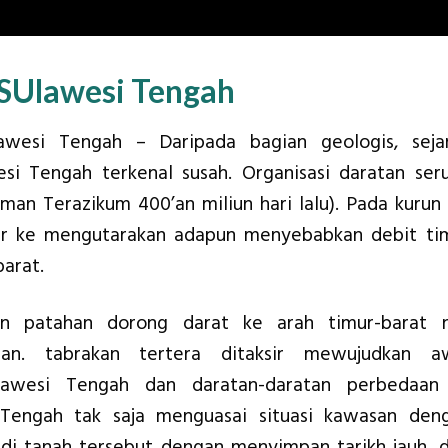
 SUlawesi Tengah
wesi Tengah – Daripada bagian geologis, seja
si Tengah terkenal susah. Organisasi daratan ser
man Terazikum 400’an miliun hari lalu). Pada kurun i
iar ke mengutarakan adapun menyebabkan debit ti
arat.
an patahan dorong darat ke arah timur-barat 
an. tabrakan tertera ditaksir mewujudkan a
lawesi Tengah dan daratan-daratan perbedaan
i Tengah tak saja menguasai situasi kawasan den
 di tanah tersebut dengan menyimpan tarikh jauh, d