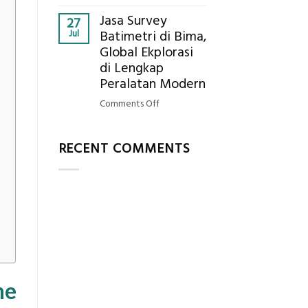
Berapa
Elevasi,
Jasa Survey
Standar
27
&
Jul
Batimetri di Bima,
Harga
Rekomendasi
Global Ekplorasi
Galian
Teknis
di Lengkap
Tanah
Konstruksi
per
Peralatan Modern
m³
on
Comments Off
dalam
Jasa
ASB,
Survey
ini
RECENT COMMENTS
Batimetri
Rinciannya
di
Berdasarkan
Bima,
Kedalaman
Global
Ekplorasi
di
Lengkap
Peralatan
Modern
ne