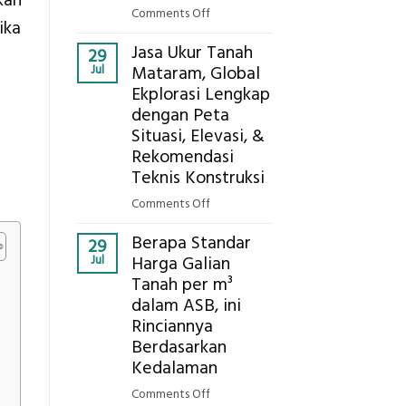
kan
Presisi
on
Comments Off
ika
Bagaimana
Jasa Ukur Tanah
Cara
29
Jul
Mataram, Global
Mendapatkan
Ekplorasi Lengkap
Posisi
dengan Peta
Geodetic
Surveyor
Situasi, Elevasi, &
di
Rekomendasi
Industri
Teknis Konstruksi
Migas
on
Comments Off
di
Jasa
2026?,
Berapa Standar
Ukur
29
Berikut
Jul
Harga Galian
Tanah
Kualifikasi
Tanah per m³
Mataram,
yang
dalam ASB, ini
Global
Dicari
Ekplorasi
Rinciannya
Perusahaan
Lengkap
Berdasarkan
dengan
Kedalaman
Peta
on
Comments Off
Situasi,