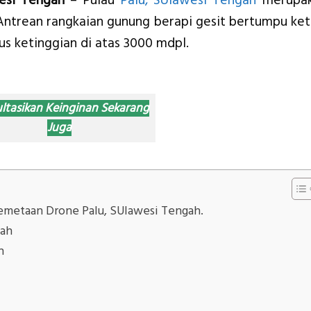
esi Tengah
– Pulau
Palu, SUlawesi Tengah
merupa
 Antrean rangkaian gunung berapi gesit bertumpu ket
lus ketinggian di atas 3000 mdpl.
ltasikan Keinginan Sekarang
Juga
emetaan Drone Palu, SUlawesi Tengah.
gah
h