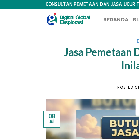
Skip
KONSULTAN PEMETAAN DAN JASA UKUR 
to
BERANDA
B
content
Jasa Pemetaan D
Ini
POSTED 
08
Jul