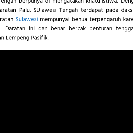
 Tengah berpunya di mengatakan khatulistiwa. Den
daratan Palu, SUlawesi Tengah terdapat pada daks
aratan
Sulawesi
mempunyai benua terpengaruh kar
ik. Daratan ini dan benar bercak benturan tengg
an Lempeng Pasifik.