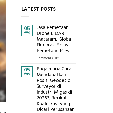
LATEST POSTS
Jasa Pemetaan
05
Aug
Drone LiDAR
Mataram, Global
Ekplorasi Solusi
Pemetaan Presisi
on
Comments Off
Jasa
Bagaimana Cara
Pemetaan
05
Aug
Mendapatkan
Drone
Posisi Geodetic
LiDAR
Surveyor di
Mataram,
Global
Industri Migas di
Ekplorasi
2026?, Berikut
Solusi
Kualifikasi yang
Pemetaan
Dicari Perusahaan