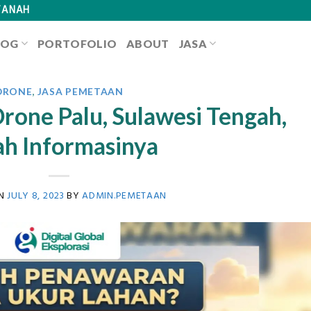
TANAH
LOG
PORTOFOLIO
ABOUT
JASA
DRONE
,
JASA PEMETAAN
rone Palu, Sulawesi Tengah,
lah Informasinya
ON
JULY 8, 2023
BY
ADMIN.PEMETAAN