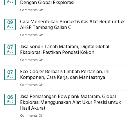
Aug
Dengan Global Eksplorasi
on
Comments Off
Jasa
Cara Menentukan Produktivitas Alat Berat untuk
Izin
09
Galian
Aug
AHSP Tambang Galian C
C
on
Comments Off
Mataram,
Cara
Konsultasi
Jasa Sondir Tanah Mataram, Digital Global
Menentukan
07
Lengkap
Produktivitas
Aug
Eksplorasi Pastikan Pondasi Kokoh
Dengan
Alat
Global
on
Comments Off
Berat
Eksplorasi
Jasa
untuk
Eco-Cooler Berbasis Limbah Pertanian, ini
Sondir
07
AHSP
Tanah
Aug
Komponen, Cara Kerja, dan Manfaatnya
Tambang
Mataram,
Galian
on
Comments Off
Digital
C
Eco-
Global
Jasa Pemasangan Bowplank Mataram, Global
Cooler
06
Eksplorasi
Berbasis
Aug
Ekplorasi.Menggunakan Alat Ukur Presisi untuk
Pastikan
Limbah
Hasil Akurat
Pondasi
Pertanian,
Kokoh
on
Comments Off
ini
Jasa
Komponen,
Pemasangan
Cara