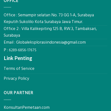
OFFICE
Tanah
Tambang
Mataram,
Galian
Digital
C
Global
Office : Semampir selatan No. 73 GG 1-A, Surabaya
Eksplorasi
Keputih Sukolilo Kota Surabaya Jawa Timur.
Pastikan
Office 2 : Villa Kalikepiting 125 B, RW.3, Tambaksari,
Pondasi
Kokoh
Surabaya
Email :
Globaleksplorasiindonesia@gmail.com
P :
6289-6856-17675
Link Penting
Terms of Service
Privacy Policy
OUR PARTNER
KonsultanPemetaan.com