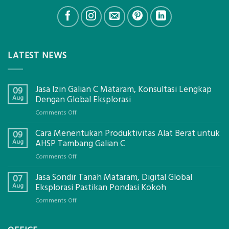
LATEST NEWS
Jasa Izin Galian C Mataram, Konsultasi Lengkap
09
Aug
Dengan Global Eksplorasi
on
Comments Off
Jasa
Cara Menentukan Produktivitas Alat Berat untuk
Izin
09
Galian
Aug
AHSP Tambang Galian C
C
on
Comments Off
Mataram,
Cara
Konsultasi
Jasa Sondir Tanah Mataram, Digital Global
Menentukan
07
Lengkap
Produktivitas
Aug
Eksplorasi Pastikan Pondasi Kokoh
Dengan
Alat
Global
on
Comments Off
Berat
Eksplorasi
Jasa
untuk
Sondir
AHSP