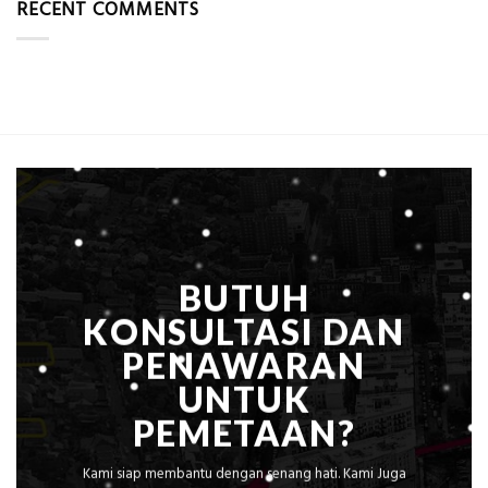
RECENT COMMENTS
Bowplank
Kerja,
Mataram,
dan
Global
Manfaatnya
Ekplorasi.Menggunakan
Alat
Ukur
Presisi
untuk
Hasil
Akurat
BUTUH
KONSULTASI DAN
PENAWARAN
UNTUK
PEMETAAN?
Kami siap membantu dengan senang hati. Kami Juga