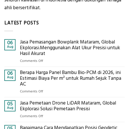
seluruh kawasan di Indonesia dengan dukungan tenaga
ahli bersertifikat.
LATEST POSTS
Jasa Pemasangan Bowplank Mataram, Global
06
Aug
Ekplorasi.Menggunakan Alat Ukur Presisi untuk
Hasil Akurat
on
Comments Off
Jasa
Berapa Harga Panel Bambu Bio-PCM di 2026, ini
Pemasangan
06
Bowplank
Aug
Estimasi Biaya Per m² untuk Rumah Sejuk Tanpa
Mataram,
AC
Global
on
Comments Off
Ekplorasi.Menggunakan
Berapa
Alat
Jasa Pemetaan Drone LiDAR Mataram, Global
Harga
05
Ukur
Panel
Aug
Ekplorasi Solusi Pemetaan Presisi
Presisi
Bambu
untuk
on
Comments Off
Bio-
Hasil
Jasa
PCM
Akurat
Bagaimana Cara Mendapatkan Posisi Geodetic
Pemetaan
05