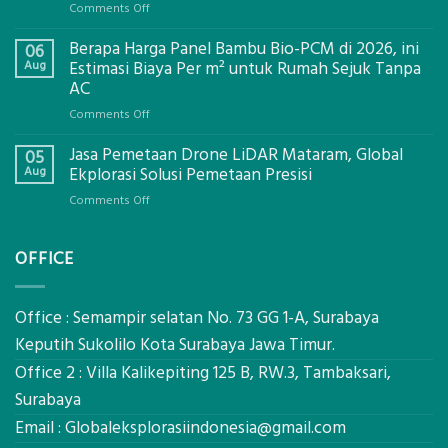
on
Comments Off
Jasa
Berapa Harga Panel Bambu Bio-PCM di 2026, ini
Pemasangan
06
Bowplank
Aug
Estimasi Biaya Per m² untuk Rumah Sejuk Tanpa
Mataram,
AC
Global
on
Comments Off
Ekplorasi.Menggunakan
Berapa
Alat
Jasa Pemetaan Drone LiDAR Mataram, Global
Harga
05
Ukur
Panel
Aug
Ekplorasi Solusi Pemetaan Presisi
Presisi
Bambu
untuk
on
Comments Off
Bio-
Hasil
Jasa
PCM
Akurat
Pemetaan
di
OFFICE
Drone
2026,
LiDAR
ini
Mataram,
Estimasi
Global
Office : Semampir selatan No. 73 GG 1-A, Surabaya
Biaya
Ekplorasi
Keputih Sukolilo Kota Surabaya Jawa Timur.
Per
Solusi
m²
Office 2 : Villa Kalikepiting 125 B, RW.3, Tambaksari,
Pemetaan
untuk
Presisi
Surabaya
Rumah
Sejuk
Email :
Globaleksplorasiindonesia@gmail.com
Tanpa