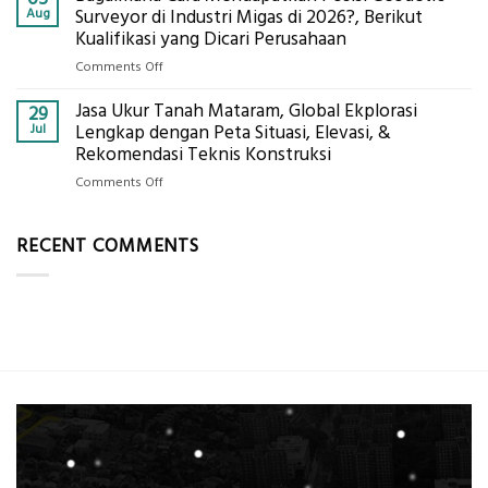
di
Drone
Aug
Surveyor di Industri Migas di 2026?, Berikut
2026,
LiDAR
Kualifikasi yang Dicari Perusahaan
ini
Mataram,
Estimasi
on
Comments Off
Global
Biaya
Bagaimana
Ekplorasi
Per
Jasa Ukur Tanah Mataram, Global Ekplorasi
Cara
29
Solusi
m²
Mendapatkan
Jul
Lengkap dengan Peta Situasi, Elevasi, &
Pemetaan
untuk
Posisi
Rekomendasi Teknis Konstruksi
Presisi
Rumah
Geodetic
on
Comments Off
Sejuk
Surveyor
Jasa
Tanpa
di
Ukur
AC
Industri
RECENT COMMENTS
Tanah
Migas
Mataram,
di
Global
2026?,
Ekplorasi
Berikut
Lengkap
Kualifikasi
dengan
yang
Peta
Dicari
Situasi,
Perusahaan
Elevasi,
&
Rekomendasi
Teknis