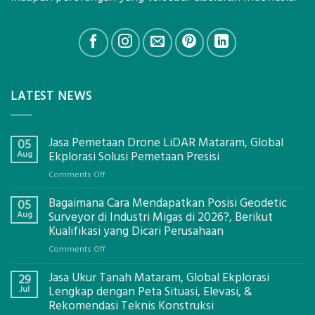
LATEST NEWS
Jasa Pemetaan Drone LiDAR Mataram, Global
05
Aug
Ekplorasi Solusi Pemetaan Presisi
on
Comments Off
Jasa
Bagaimana Cara Mendapatkan Posisi Geodetic
Pemetaan
05
Drone
Aug
Surveyor di Industri Migas di 2026?, Berikut
LiDAR
Kualifikasi yang Dicari Perusahaan
Mataram,
on
Comments Off
Global
Bagaimana
Ekplorasi
Jasa Ukur Tanah Mataram, Global Ekplorasi
Cara
29
Solusi
Mendapatkan
Jul
Lengkap dengan Peta Situasi, Elevasi, &
Pemetaan
Posisi
Rekomendasi Teknis Konstruksi
Presisi