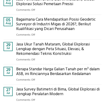
05
Aug
Ekplorasi Solusi Pemetaan Presisi
on
Comments Off
Jasa
Bagaimana Cara Mendapatkan Posisi Geodetic
Pemetaan
05
Drone
Aug
Surveyor di Industri Migas di 2026?, Berikut
LiDAR
Kualifikasi yang Dicari Perusahaan
Mataram,
on
Comments Off
Global
Bagaimana
Ekplorasi
Jasa Ukur Tanah Mataram, Global Ekplorasi
Cara
29
Solusi
Mendapatkan
Jul
Lengkap dengan Peta Situasi, Elevasi, &
Pemetaan
Posisi
Rekomendasi Teknis Konstruksi
Presisi
Geodetic
on
Comments Off
Surveyor
Jasa
di
Berapa Standar Harga Galian Tanah per m³ dalam
Ukur
29
Industri
Tanah
Jul
ASB, ini Rinciannya Berdasarkan Kedalaman
Migas
Mataram,
di
on
Comments Off
Global
2026?,
Berapa
Ekplorasi
Berikut
Jasa Survey Batimetri di Bima, Global Ekplorasi di
Standar
27
Lengkap
Kualifikasi
Harga
Jul
Lengkap Peralatan Modern
dengan
yang
Galian
Peta
on
Comments Off
Dicari
Tanah
Situasi,
Jasa