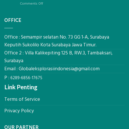
Geodetic
on
Comments Off
Surveyor
Jasa
di
Ukur
Industri
OFFICE
Tanah
Migas
Mataram,
di
Global
2026?,
Ekplorasi
Office : Semampir selatan No. 73 GG 1-A, Surabaya
Berikut
Lengkap
Kualifikasi
Keputih Sukolilo Kota Surabaya Jawa Timur.
dengan
yang
Office 2 : Villa Kalikepiting 125 B, RW.3, Tambaksari,
Peta
Dicari
Situasi,
Surabaya
Perusahaan
Elevasi,
Email :
Globaleksplorasiindonesia@gmail.com
&
Rekomendasi
P :
6289-6856-17675
Teknis
Konstruksi
Link Penting
Terms of Service
Privacy Policy
OUR PARTNER