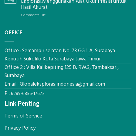
Aug
Ekplorasi.Menggunakan Alat Ukur Presisi untuk
Pastikan
Limbah
Hasil Akurat
Pondasi
Pertanian,
Kokoh
on
Comments Off
ini
Jasa
Komponen,
Pemasangan
Cara
OFFICE
Bowplank
Kerja,
Mataram,
dan
Global
Manfaatnya
Ekplorasi.Menggunakan
Office : Semampir selatan No. 73 GG 1-A, Surabaya
Alat
Keputih Sukolilo Kota Surabaya Jawa Timur.
Ukur
Office 2 : Villa Kalikepiting 125 B, RW.3, Tambaksari,
Presisi
untuk
Surabaya
Hasil
Email :
Globaleksplorasiindonesia@gmail.com
Akurat
P :
6289-6856-17675
Link Penting
Terms of Service
Privacy Policy