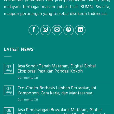
melayani berbagai macam pihak baik BUMN, Swasta,
maupun perorangan yang tersebar diseluruh Indonesia.
LATEST NEWS
Jasa Sondir Tanah Mataram, Digital Global
07
Aug
Eksplorasi Pastikan Pondasi Kokoh
on
Comments Off
Jasa
Eco-Cooler Berbasis Limbah Pertanian, ini
Sondir
07
Tanah
Aug
Komponen, Cara Kerja, dan Manfaatnya
Mataram,
on
Comments Off
Digital
Eco-
Global
Jasa Pemasangan Bowplank Mataram, Global
Cooler
06
Eksplorasi
Berbasis