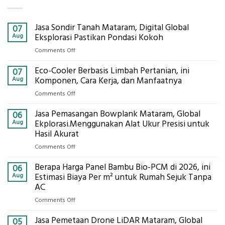
Jasa Sondir Tanah Mataram, Digital Global
07
Aug
Eksplorasi Pastikan Pondasi Kokoh
on
Comments Off
Jasa
Eco-Cooler Berbasis Limbah Pertanian, ini
Sondir
07
Tanah
Aug
Komponen, Cara Kerja, dan Manfaatnya
Mataram,
on
Comments Off
Digital
Eco-
Global
Jasa Pemasangan Bowplank Mataram, Global
Cooler
06
Eksplorasi
Berbasis
Aug
Ekplorasi.Menggunakan Alat Ukur Presisi untuk
Pastikan
Limbah
Hasil Akurat
Pondasi
Pertanian,
Kokoh
on
Comments Off
ini
Jasa
Komponen,
Berapa Harga Panel Bambu Bio-PCM di 2026, ini
Pemasangan
06
Cara
Bowplank
Aug
Estimasi Biaya Per m² untuk Rumah Sejuk Tanpa
Kerja,
Mataram,
AC
dan
Global
Manfaatnya
on
Comments Off
Ekplorasi.Menggunakan
Berapa
Alat
Jasa Pemetaan Drone LiDAR Mataram, Global
Harga
05
Ukur