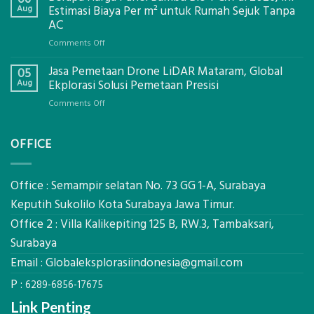
Bowplank
Aug
Estimasi Biaya Per m² untuk Rumah Sejuk Tanpa
Mataram,
AC
Global
on
Comments Off
Ekplorasi.Menggunakan
Berapa
Alat
Jasa Pemetaan Drone LiDAR Mataram, Global
Harga
05
Ukur
Panel
Aug
Ekplorasi Solusi Pemetaan Presisi
Presisi
Bambu
untuk
on
Comments Off
Bio-
Hasil
Jasa
PCM
Akurat
Pemetaan
di
OFFICE
Drone
2026,
LiDAR
ini
Mataram,
Estimasi
Global
Office : Semampir selatan No. 73 GG 1-A, Surabaya
Biaya
Ekplorasi
Keputih Sukolilo Kota Surabaya Jawa Timur.
Per
Solusi
m²
Office 2 : Villa Kalikepiting 125 B, RW.3, Tambaksari,
Pemetaan
untuk
Presisi
Surabaya
Rumah
Sejuk
Email :
Globaleksplorasiindonesia@gmail.com
Tanpa
P :
AC
6289-6856-17675
Link Penting