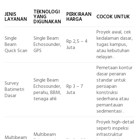
TEKNOLOGI
JENIS
PERKIRAAN
YANG
COCOK UNTUK
LAYANAN
HARGA
DIGUNAKAN
Proyek awal, cek
Single
Single Beam
kedalaman dasar,
Rp 2,5 – 4
Beam
Echosounder,
tugas kampus,
Juta
Quick Scan
GPS
atau kebutuhan
nelayan .
Pemetaan kontur
dasar perairan
Single Beam
standar untuk
Survey
Echosounder,
Rp 3 – 7
persiapan
Batimetri
perahu, BBM,
Juta
konstruksi
Dasar
tenaga ahli
sederhana atau
pemantauan
sedimentasi .
Proyek high-detail
seperti inspeksi
Multibeam
infrastruktur
Multibeam