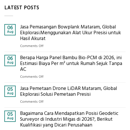
LATEST POSTS
Jasa Pemasangan Bowplank Mataram, Global
06
Aug
Ekplorasi.Menggunakan Alat Ukur Presisi untuk
Hasil Akurat
on
Comments Off
Jasa
Berapa Harga Panel Bambu Bio-PCM di 2026, ini
Pemasangan
06
Bowplank
Aug
Estimasi Biaya Per m² untuk Rumah Sejuk Tanpa
Mataram,
AC
Global
on
Comments Off
Ekplorasi.Menggunakan
Berapa
Alat
Jasa Pemetaan Drone LiDAR Mataram, Global
Harga
05
Ukur
Panel
Aug
Ekplorasi Solusi Pemetaan Presisi
Presisi
Bambu
untuk
on
Comments Off
Bio-
Hasil
Jasa
PCM
Akurat
Bagaimana Cara Mendapatkan Posisi Geodetic
Pemetaan
05
di
Drone
Aug
Surveyor di Industri Migas di 2026?, Berikut
2026,
LiDAR
Kualifikasi yang Dicari Perusahaan
ini
Mataram,