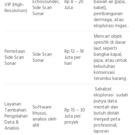
Echosounder,
Rp 8 – 20
bawah air (pipa,
VIP (High-
Side Scan
Juta
kabel),
Resolution)
Sonar
pembangunan
dermaga, atau
eksplorasi migas .
Mencari objek
spesifik di dasar
laut seperti
Pemetaan
Rp 12 – 18
Side Scan
bangkai kapal,
Side Scan
Juta per
Sonar
pipa, atau untuk
Sonar
hari
kebutuhan
konservasi
terumbu karang .
Sahabat
eksplorasi sudah
punya data
Layanan
Software
mentah dan
Tambahan:
Rp 15 – 30
khusus,
butuh diolah
Pengolahan
Juta per
analisis oleh
menjadi peta
Data &
proyek
ahli
profesional,
Analisis
laporan