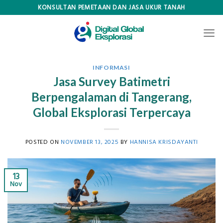
Skip
KONSULTAN PEMETAAN DAN JASA UKUR TANAH
to
content
INFORMASI
Jasa Survey Batimetri
Berpengalaman di Tangerang,
Global Eksplorasi Terpercaya
POSTED ON
NOVEMBER 13, 2025
BY
HANNISA KRISDAYANTI
13
Nov