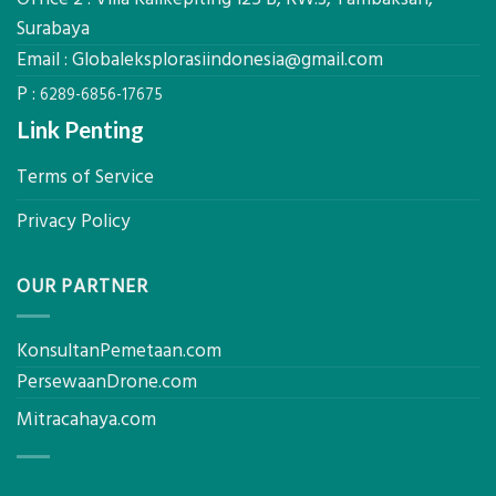
untuk
Surabaya
Hasil
Email :
Globaleksplorasiindonesia@gmail.com
Akurat
P :
6289-6856-17675
Link Penting
Terms of Service
Privacy Policy
OUR PARTNER
KonsultanPemetaan.com
PersewaanDrone.com
Mitracahaya.com