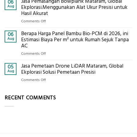
Jasa Pemasangan Bowplank Mataram, Global
Cooler
06
Eksplorasi
Berbasis
Aug
Ekplorasi.Menggunakan Alat Ukur Presisi untuk
Pastikan
Limbah
Hasil Akurat
Pondasi
Pertanian,
Kokoh
on
Comments Off
ini
Jasa
Komponen,
Berapa Harga Panel Bambu Bio-PCM di 2026, ini
Pemasangan
06
Cara
Bowplank
Aug
Estimasi Biaya Per m² untuk Rumah Sejuk Tanpa
Kerja,
Mataram,
AC
dan
Global
Manfaatnya
on
Comments Off
Ekplorasi.Menggunakan
Berapa
Alat
Jasa Pemetaan Drone LiDAR Mataram, Global
Harga
05
Ukur
Panel
Aug
Ekplorasi Solusi Pemetaan Presisi
Presisi
Bambu
untuk
on
Comments Off
Bio-
Hasil
Jasa
PCM
Akurat
Pemetaan
di
RECENT COMMENTS
Drone
2026,
LiDAR
ini
Mataram,
Estimasi
Global
Biaya
Ekplorasi
Per
Solusi
m²
Pemetaan
untuk