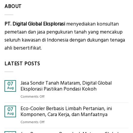
ABOUT
PT. Digital Global Eksplorasi
menyediakan konsultan
pemetaan dan jasa pengukuran tanah yang mencakup
seluruh kawasan di Indonesia dengan dukungan tenaga
ahli bersertifikat.
LATEST POSTS
Jasa Sondir Tanah Mataram, Digital Global
07
Aug
Eksplorasi Pastikan Pondasi Kokoh
on
Comments Off
Jasa
Eco-Cooler Berbasis Limbah Pertanian, ini
Sondir
07
Tanah
Aug
Komponen, Cara Kerja, dan Manfaatnya
Mataram,
on
Comments Off
Digital
Eco-
Global