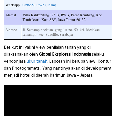
Whatsapp
089685617675 (ilham)
Alamat
Villa Kalikepiting 125 B, RW.3, Pacar Kembang, Kec.
Tambaksari, Kota SBY, Jawa Timur 60132
Jl. Semampir selatan, gang 1A no. 50, kel. Medokan
Alamat
semampir, kec. Sukolilo, surabaya
Berikut ini yakni view penilaian tanah yang di
dilaksanakan oleh
Global Eksplorasi Indonesia
selaku
vendor jasa
ukur tanah
. Laporan ini berupa view, Kontur
dan Photogrametri. Yang nantinya akan di development
menjadi hotel di daerah Karimun Jawa – Jepara.