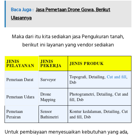
Baca Juga :
Jasa Pemetaan Drone Gowa, Berikut
Ulasannya
Maka dari itu kita sediakan jasa Pengukuran tanah,
berikut ini layanan yang vendor sediakan
JENIS
JENIS
JENIS PRODUK
PELAYANAN
PEKERJA
Topografi, Detailing,
Cut and fill
,
Pemetaan Darat
Surveyor
Dsb
Drone
Photogrametri, Detailing, Cut and
Pemetaan Udara
Mapping
fill, Dsb
Pemetaan
Sensor
Kontur kedalaman, Detailing, Cut
Perairan
Bathimetri
and fill, Dsb
Untuk pembiayaan menyesuaikan kebutuhan yang ada,