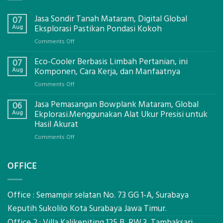
Jasa Sondir Tanah Mataram, Digital Global
07
Aug
Eksplorasi Pastikan Pondasi Kokoh
on
Comments Off
Jasa
Eco-Cooler Berbasis Limbah Pertanian, ini
Sondir
07
Tanah
Aug
Komponen, Cara Kerja, dan Manfaatnya
Mataram,
on
Comments Off
Digital
Eco-
Global
Jasa Pemasangan Bowplank Mataram, Global
Cooler
06
Eksplorasi
Berbasis
Aug
Ekplorasi.Menggunakan Alat Ukur Presisi untuk
Pastikan
Limbah
Hasil Akurat
Pondasi
Pertanian,
Kokoh
on
Comments Off
ini
Jasa
Komponen,
Pemasangan
Cara
OFFICE
Bowplank
Kerja,
Mataram,
dan
Global
Manfaatnya
Ekplorasi.Menggunakan
Office : Semampir selatan No. 73 GG 1-A, Surabaya
Alat
Keputih Sukolilo Kota Surabaya Jawa Timur.
Ukur
Office 2 : Villa Kalikepiting 125 B, RW.3, Tambaksari,
Presisi