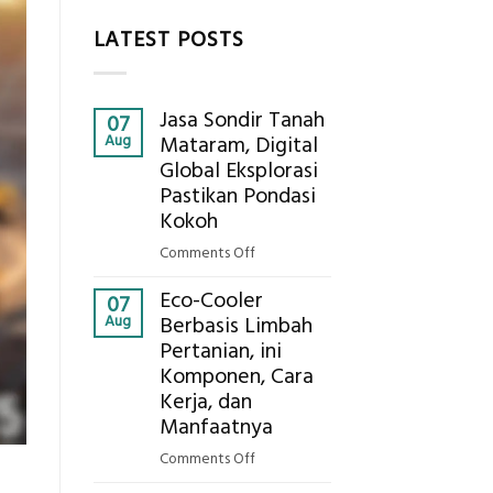
LATEST POSTS
Jasa Sondir Tanah
07
Aug
Mataram, Digital
Global Eksplorasi
Pastikan Pondasi
Kokoh
on
Comments Off
Jasa
Eco-Cooler
Sondir
07
Aug
Berbasis Limbah
Tanah
Pertanian, ini
Mataram,
Komponen, Cara
Digital
Global
Kerja, dan
Eksplorasi
Manfaatnya
Pastikan
on
Comments Off
Pondasi
Eco-