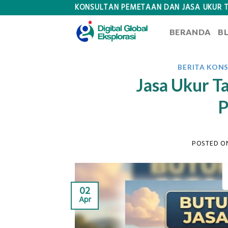
Skip
KONSULTAN PEMETAAN DAN JASA UKUR 
to
BERANDA
B
content
BERITA KON
Jasa Ukur T
P
POSTED 
02
Apr