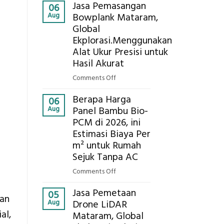
Kokoh
Jasa Pemasangan
Cooler
06
Aug
Bowplank Mataram,
Berbasis
Global
Limbah
Ekplorasi.Menggunakan
Pertanian,
ini
Alat Ukur Presisi untuk
Komponen,
Hasil Akurat
Cara
on
Comments Off
Kerja,
Jasa
dan
Berapa Harga
Pemasangan
06
Manfaatnya
Aug
Panel Bambu Bio-
Bowplank
PCM di 2026, ini
Mataram,
Estimasi Biaya Per
Global
Ekplorasi.Menggunakan
m² untuk Rumah
Alat
Sejuk Tanpa AC
Ukur
on
Comments Off
Presisi
Berapa
untuk
Jasa Pemetaan
Harga
05
kan
Hasil
Aug
Drone LiDAR
Panel
Akurat
al,
Mataram, Global
Bambu