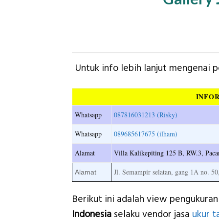
Untuk info lebih lanjut mengenai
INFO
Whatsapp
087816031213 (Risky)
Whatsapp
089685617675 (ilham)
Alamat
Villa Kalikepiting 125 B, RW.3, Pa
Jl. Semampir selatan, gang 1A no. 50
Alamat
Berikut ini adalah view pengukuran
Indonesia
selaku vendor jasa
ukur t