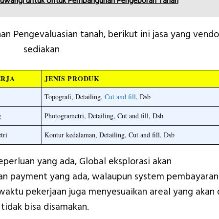
yuwangi untuk Untuk Pembangunan Pengeboran Tanah
an Pengevaluasian tanah, berikut ini jasa yang vendo
sediakan
ERJA
JENIS PRODUK
Topografi, Detailing,
Cut and fill
, Dsb
g
Photogrametri, Detailing, Cut and fill, Dsb
tri
Kontur kedalaman, Detailing, Cut and fill, Dsb
erluan yang ada, Global eksplorasi akan
an payment yang ada, walaupun system pembayaran
aktu pekerjaan juga menyesuaikan areal yang akan 
 tidak bisa disamakan.