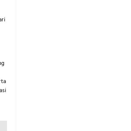
Teknis
Konstruksi
ari
ng
rta
asi