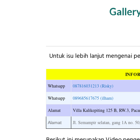
Galler
Untuk isu lebih lanjut mengenai 
INFO
Whatsapp
087816031213 (Risky)
Whatsapp
089685617675 (ilham)
Alamat
Villa Kalikepiting 125 B, RW.3, Pa
Jl. Semampir selatan, gang 1A no. 50
Alamat
Berikut ini merupakan Video penge