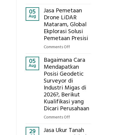
Presisi
Berapa
untuk
Jasa Pemetaan
Harga
05
Hasil
Aug
Drone LiDAR
Panel
Akurat
Mataram, Global
Bambu
Ekplorasi Solusi
Bio-
PCM
Pemetaan Presisi
di
on
Comments Off
2026,
Jasa
ini
Bagaimana Cara
Pemetaan
05
Estimasi
Aug
Mendapatkan
Drone
Biaya
Posisi Geodetic
LiDAR
Per
Surveyor di
Mataram,
m²
Global
Industri Migas di
untuk
Ekplorasi
2026?, Berikut
Rumah
Solusi
Kualifikasi yang
Sejuk
Pemetaan
Dicari Perusahaan
Tanpa
Presisi
AC
on
Comments Off
Bagaimana
Jasa Ukur Tanah
Cara
29