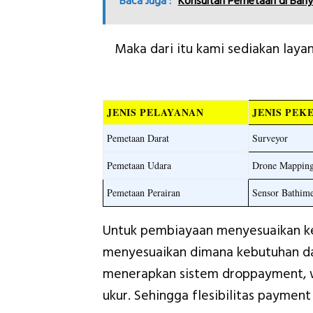
Baca Juga :
Konsultan Pemetaan di Ban
Maka dari itu kami sediakan layan
JENIS PELAYANAN
JENIS PEK
Pemetaan Darat
Surveyor
Pemetaan Udara
Drone Mappin
Pemetaan Perairan
Sensor Bathime
Untuk pembiayaan menyesuaikan kep
menyesuaikan dimana kebutuhan d
menerapkan sistem droppayment, w
ukur. Sehingga flesibilitas payment