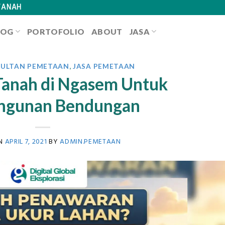
TANAH
LOG
PORTOFOLIO
ABOUT
JASA
SULTAN PEMETAAN
,
JASA PEMETAAN
Tanah di Ngasem Untuk
ngunan Bendungan
ON
APRIL 7, 2021
BY
ADMIN.PEMETAAN