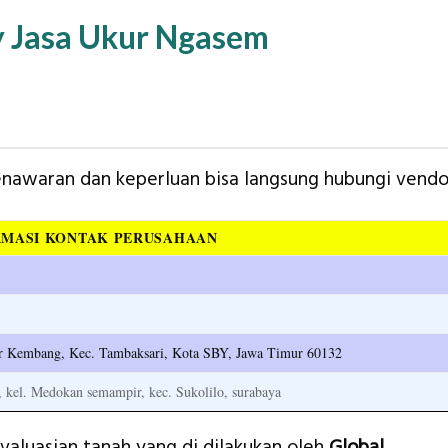
y Jasa Ukur Ngasem
penawaran dan keperluan bisa langsung hubungi vendo
RMASI KONTAK PERUSAHAAN
car Kembang, Kec. Tambaksari, Kota SBY, Jawa Timur 60132
, kel. Medokan semampir, kec. Sukolilo, surabaya
valuasian tanah yang di dilakukan oleh
Global