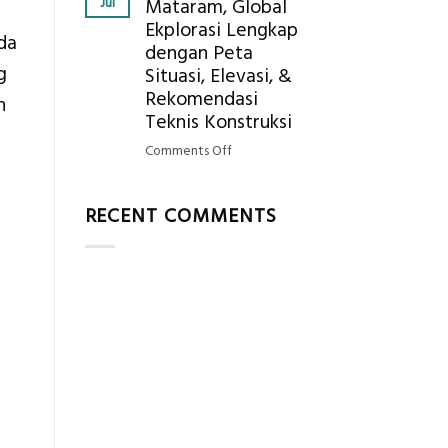
Jul
Mataram, Global
Mendapatkan
Ekplorasi Lengkap
Posisi
da
dengan Peta
Geodetic
g
Surveyor
Situasi, Elevasi, &
di
Rekomendasi
n
Industri
Teknis Konstruksi
l
Migas
on
Comments Off
di
Jasa
2026?,
Ukur
Berikut
RECENT COMMENTS
Tanah
Kualifikasi
Mataram,
yang
Global
Dicari
Ekplorasi
Perusahaan
Lengkap
dengan
Peta
Situasi,
Elevasi,
&
Rekomendasi