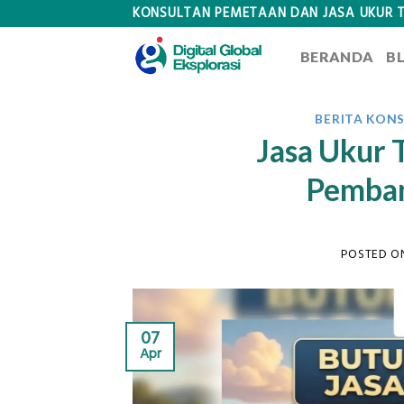
Skip
KONSULTAN PEMETAAN DAN JASA UKUR 
to
BERANDA
B
content
BERITA KON
Jasa Ukur 
Pemba
POSTED 
07
Apr