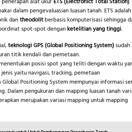
, penerapan alat ukur
ETS (Electronict Total Station)
 pakai dalam pengevaluasian luasan tanah. ETS adalah
onik dan
theodolit
berbasis komputerisasi sehingga d
oordinat spot-spot dengan
ketelitian yang tinggi
.
ial,
teknologi GPS (Global Positioning System)
sudah
ran titik kendali dan pemetaan.
 menentukan posisi spot yang teliti dengan waktu ya
jenis yaitu navigasi, tracking, pemetaan
 Global Positioning System mempunyai informasi se
ng. Dalam pengukuran dan mapping luasan tanah vari
terapkan merupakan variasi mapping untuk mapping