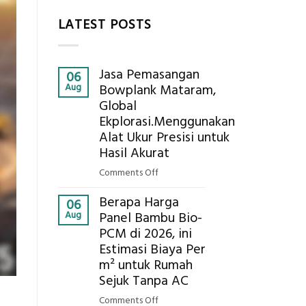
LATEST POSTS
Jasa Pemasangan
06
Aug
Bowplank Mataram,
Global
Ekplorasi.Menggunakan
Alat Ukur Presisi untuk
Hasil Akurat
on
Comments Off
Jasa
Berapa Harga
Pemasangan
06
Aug
Panel Bambu Bio-
Bowplank
PCM di 2026, ini
Mataram,
Estimasi Biaya Per
Global
Ekplorasi.Menggunakan
m² untuk Rumah
Alat
Sejuk Tanpa AC
Ukur
on
Comments Off